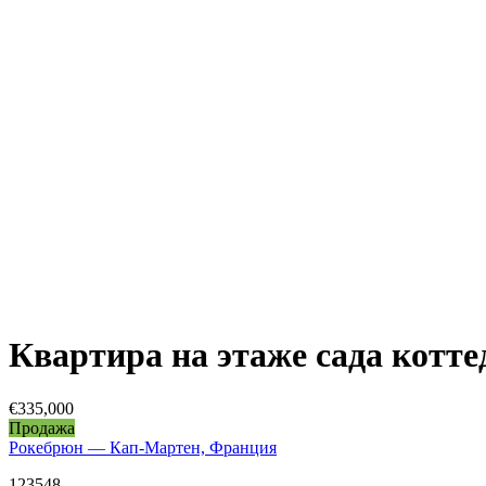
Квартира на этаже сада коттед
€335,000
Продажа
Рокебрюн — Кап-Мартен, Франция
123548