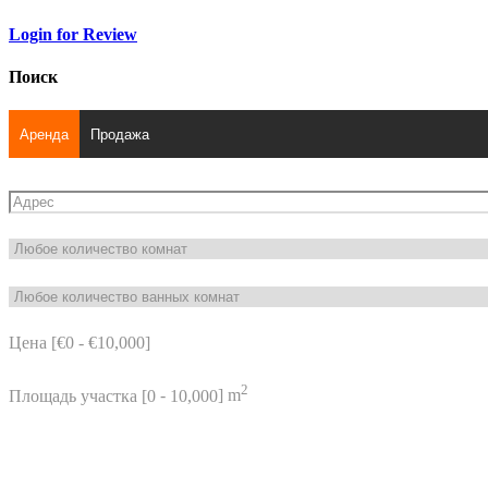
Login for Review
Поиск
Аренда
Продажа
Цена [
€0
-
€10,000
]
2
Площадь участка [
0
-
10,000
] m