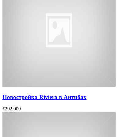
Новостройка Riviera в Антибах
€292,000