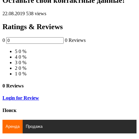
Оставьте свои контактные данные!
22.08.2019
538 views
Ratings & Reviews
0
0 Reviews
5
0 %
4
0 %
3
0 %
2
0 %
1
0 %
0 Reviews
Login for Review
Поиск
Аренда
Продажа