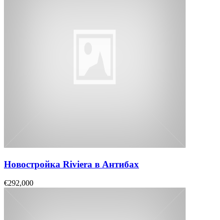
Новостройка Riviera в Антибах
€292,000