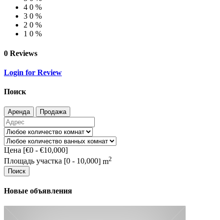
4
0 %
3
0 %
2
0 %
1
0 %
0 Reviews
Login for Review
Поиск
Аренда
Продажа
Цена [
€0
-
€10,000
]
2
Площадь участка [
0
-
10,000
] m
Поиск
Новые объявления