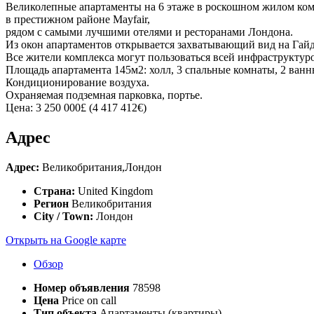
Великолепные апартаменты на 6 этаже в роскошном жилом ко
в престижном районе Mayfair,
рядом с самыми лучшими отелями и ресторанами Лондона.
Из окон апартаментов открывается захватывающий вид на Гайд
Все жители комплекса могут пользоваться всей инфраструктурой
Площадь апартамента 145м2: холл, 3 спальные комнаты, 2 ванны
Кондиционирование воздуха.
Охраняемая подземная парковка, портье.
Цена: 3 250 000£ (4 417 412€)
Адрес
Адрес:
Великобритания,Лондон
Страна:
United Kingdom
Регион
Великобритания
City / Town:
Лондон
Открыть на Google карте
Обзор
Номер объявления
78598
Цена
Price on call
Тип объекта
Апартаменты (квартиры)