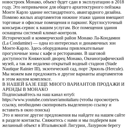
новостроек Монако, объект будет сдан в эксплуатацию в 2018
году. Это непривычное для общего архитектурного пейзажа
Монте Карло здание нестандартного, авангардного дизайна.
Помимо жилых апартаментов нижние этажи здания вмещают
торговые и офисные помещения и паркинг. Круглосуточный
консьерж-сервис к вашим услугам. Все помещения здания
оснащены системой климат-контроля.
Исторический и коммерческий район Монако Ла-Кондамин
(La Condamine) — одна из интересных и динамичных зон
Монте-Карло. Здесь оборудованы привлекательные
прогулочные зоны с кафе и ресторанами. В шаговой
доступности Княжеский дворец Монако, Океанографический
музей, а так же недалеко открытый водный стадион (Stade
Nautique Rainier III), экзотический сад, порт Эркюль (Hercule).
Мы можем вам предложить и другие варианты апартаментов
в этом жилом комплексе.
В НАШЕЙ БАЗЕ ЕЩЕ МНОГО ВАРИАНТОВ ПРОДАЖИ И
АРЕНДЫ В МОНАКО
Подписывайтесь на наш канал ютуб:
https://www.youtube.com/user/amoitaliaru (чтобы просмотреть
ссылку, необходимо скопировать выделенную ссылку и
вставить в окно поиска)
Это и многие другие предложения вы найдете на нашем сайте
в разделе контакты. Свяжитесь с нами и мы подберем вам
желанный объект в Итальянской Лигурии, Лазурном берегу