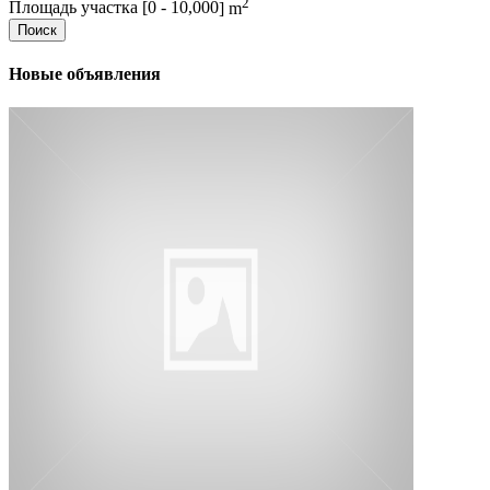
2
Площадь участка [
0
-
10,000
] m
Поиск
Новые объявления