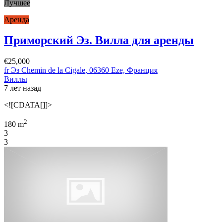
Лучшее
Аренда
Приморский Эз. Вилла для аренды
€25,000
fr Эз Chemin de la Cigale, 06360 Eze, Франция
Виллы
7 лет назад
<![CDATA[]]>
2
180 m
3
3