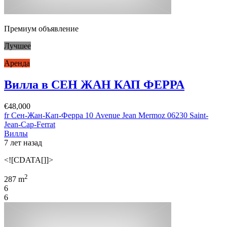
Премиум объявление
Лучшее
Аренда
Вилла в СЕН ЖАН КАП ФЕРРА
€48,000
fr Сен-Жан-Кап-Ферра 10 Avenue Jean Mermoz 06230 Saint-
Jean-Cap-Ferrat
Виллы
7 лет назад
<![CDATA[]]>
2
287 m
6
6