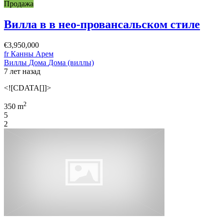
Продажа
Вилла в в нео-провансальском стиле
€3,950,000
fr Канны Арем
Виллы
Дома
Дома (виллы)
7 лет назад
<![CDATA[]]>
2
350 m
5
2