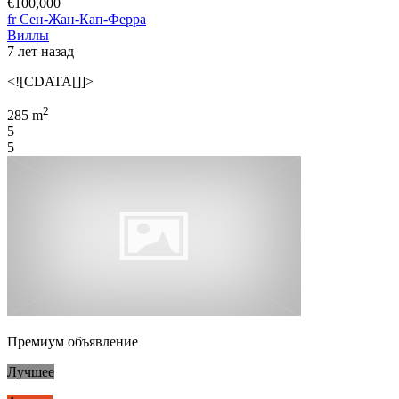
€100,000
fr Сен-Жан-Кап-Ферра
Виллы
7 лет назад
<![CDATA[]]>
2
285 m
5
5
Премиум объявление
Лучшее