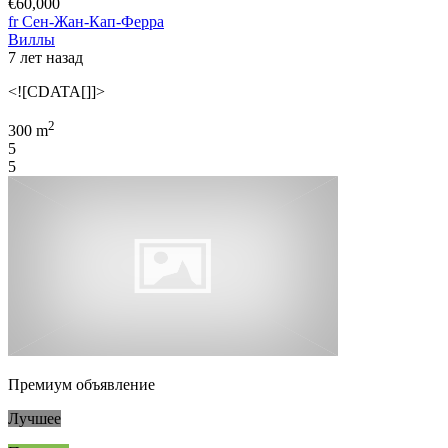
€60,000
fr Сен-Жан-Кап-Ферра
Виллы
7 лет назад
<![CDATA[]]>
2
300 m
5
5
Премиум объявление
Лучшее