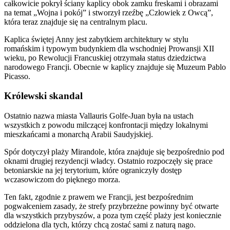
całkowicie pokrył ściany kaplicy obok zamku freskami i obrazami
na temat „Wojna i pokój” i stworzył rzeźbę „Człowiek z Owcą”,
która teraz znajduje się na centralnym placu.
Kaplica świętej Anny jest zabytkiem architektury w stylu
romańskim i typowym budynkiem dla wschodniej Prowansji XII
wieku, po Rewolucji Francuskiej otrzymała status dziedzictwa
narodowego Francji. Obecnie w kaplicy znajduje się Muzeum Pablo
Picasso.
Królewski skandal
Ostatnio nazwa miasta Vallauris Golfe-Juan była na ustach
wszystkich z powodu milczącej konfrontacji między lokalnymi
mieszkańcami a monarchą Arabii Saudyjskiej.
Spór dotyczył plaży Mirandole, która znajduje się bezpośrednio pod
oknami drugiej rezydencji władcy. Ostatnio rozpoczęły się prace
betoniarskie na jej terytorium, które ograniczyły dostęp
wczasowiczom do pięknego morza.
Ten fakt, zgodnie z prawem we Francji, jest bezpośrednim
pogwałceniem zasady, że strefy przybrzeżne powinny być otwarte
dla wszystkich przybyszów, a poza tym część plaży jest koniecznie
oddzielona dla tych, którzy chcą zostać sami z naturą nago.