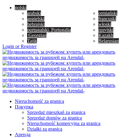
polski
arabski
ormiański
angielski
francuski
hebrajski
włoski
portugalski, Portugalia
rosyjski
Georgian
Kazakh
Tajik
Belarusian
Login or Register
Nieruchomość za granicą
Покупка
Sprzedaż mieszkań za granicą
Sprzedaż domów za granicą
Nieruchomość komercyjna za granicą
Działki za granicą
Аренда