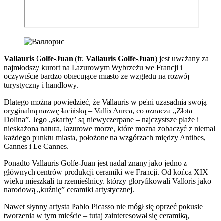
Vallauris Golfe-Juan
(fr.
Vallauris Golfe-Juan
) jest uważany za
najmłodszy kurort na Lazurowym Wybrzeżu we Francji i
oczywiście bardzo obiecujące miasto ze względu na rozwój
turystyczny i handlowy.
Dlatego można powiedzieć, że Vallauris w pełni uzasadnia swoją
oryginalną nazwę łacińską – Vallis Aurea, co oznacza „Złota
Dolina”. Jego „skarby” są niewyczerpane – najczystsze plaże i
nieskażona natura, lazurowe morze, które można zobaczyć z niemal
każdego punktu miasta, położone na wzgórzach między Antibes,
Cannes i Le Cannes.
Ponadto Vallauris Golfe-Juan jest nadal znany jako jedno z
głównych centrów produkcji ceramiki we Francji. Od końca XIX
wieku mieszkali tu rzemieślnicy, którzy gloryfikowali Valloris jako
narodową „kuźnię” ceramiki artystycznej.
Nawet słynny artysta Pablo Picasso nie mógł się oprzeć pokusie
tworzenia w tym mieście – tutaj zainteresował się ceramiką,