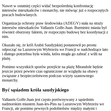
Nawet w ostatniej części widać bezpośrednią konfrontację
interesów mieszkańców i monarchy, nie mówiąc już o rozpoczętych
pracach budowlanych.
Organizacja ochrony praw środowiska (ADEGV) stała na straży
interesów mieszkańców Vallauris Golfe-Juan. Burmistrz miasta był
również oburzony faktem, że rozpoczęto budowę bez koordynacji z
nim.
Okazało się, że król Arabii Saudyjskiej postanowił po prostu
odpocząć na Lazurowym Wybrzeżu we Francji w nadchodzące lato
i dlatego potrzebna była winda, która mogła go zabrać z willi na
plażę.
Pomimo wszystkich sporów przejście na plażę Mirandole będzie
jeszcze przez pewien czas ograniczone ze względu na obawy
związane z bezpieczeństwem podczas wizyty szanownego
monarchy.
Być sąsiadem króla saudyjskiego
Vallauris Golfe-Juan jest często porównywany z sąsiednim
nadmorskim miastem Juan-les-Pins na Lazurowym Wybrzeżu we
Francji, ale pomimo pewnych podobieństw między małymi i