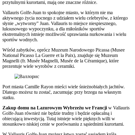
przytulnymi kurortami, mają one znaczne różnice.
Vallauris Golfe-Juan to spokojne miasto, w którym nie ma
aktywnego życia nocnego z udziałem wielu celebrytów, z którego
słynie „wytworny” Juan. Vallauris to miejsce niespiesznego,
luksusowego wypoczynku, a dla miłośników sportów
ekstremalnych istnieje możliwość uprawiania nurkowania i wielu
sportów wodnych.
Wśród zabytków, oprócz Muzeum Narodowego Picassa (Musee
National Picasso La Guerre et la Paix), znajduje się Muzeum
Magnelli (fr. Musée Magnelli, Musée de la Céramique), które
prezentuje wiele wyrobów z ceramiki.
Port miasta Camille Rayon mieści wiele śnieżnobiałych jachtów.
Dlatego możesz tu zostać, zacumując przy brzegu na własnym
statku.
Zakup domu na Lazurowym Wybrzeżu we Francji
w Vallauris
Golfe-Juan również nie będzie trudny i będzie opłacalną i
obiecującą inwestycją. Tutaj istnieje wiele pięknych willi w
stosunkowo niskiej cenie w porównaniu z sąsiednimi kurortami.
W Vallauris Golfe-Juan możesz łatwo zostać sąsiadem króla