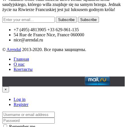
saudyjskiego, którego willa znajduje się na samym brzegu. Jednak
życie na Riwierze Francuskiej jest już luksusem godnym króla!
Subscribe
Subscribe
+7 (495) 4813905 +33 629-961-135
54 Rue de France Nice, France 060000
nice@arendal.ru
©
Arendal
2013-2020. Все права защищены.
Главная
О нас
Контакты
×
Log in
Register
Remember me