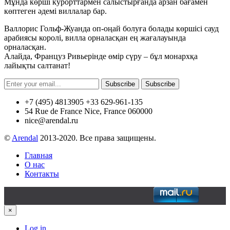
Мұнда көрші курорттармен салыстырғанда арзан бағамен
көптеген әдемі виллалар бар.
Валлорис Гольф-Жуанда оп-оңай болуға болады көршісі сауд
арабиясы королі, вилла орналасқан ең жағалауында
орналасқан.
Алайда, Француз Ривьерінде өмір сүру – бұл монархқа
лайықты салтанат!
Subscribe
Subscribe
+7 (495) 4813905 +33 629-961-135
54 Rue de France Nice, France 060000
nice@arendal.ru
©
Arendal
2013-2020. Все права защищены.
Главная
О нас
Контакты
×
Log in