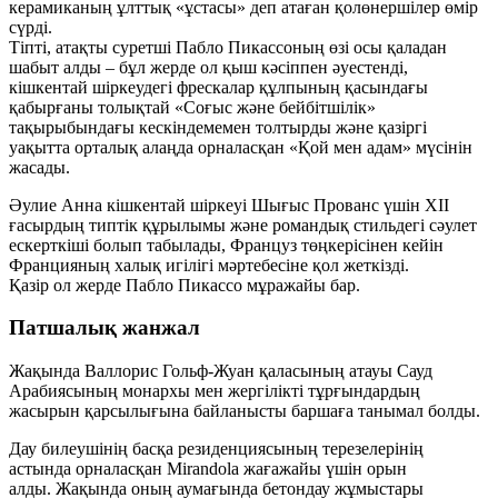
керамиканың ұлттық «ұстасы» деп атаған қолөнершілер өмір
сүрді.
Тіпті, атақты суретші Пабло Пикассоның өзі осы қаладан
шабыт алды – бұл жерде ол қыш кәсіппен әуестенді,
кішкентай шіркеудегі фрескалар құлпының қасындағы
қабырғаны толықтай «Соғыс және бейбітшілік»
тақырыбындағы кескіндемемен толтырды және қазіргі
уақытта орталық алаңда орналасқан «Қой мен адам» мүсінін
жасады.
Әулие Анна кішкентай шіркеуі Шығыс Прованс үшін XII
ғасырдың типтік құрылымы және романдық стильдегі сәулет
ескерткіші болып табылады, Француз төңкерісінен кейін
Францияның халық игілігі мәртебесіне қол жеткізді.
Қазір ол жерде Пабло Пикассо мұражайы бар.
Патшалық жанжал
Жақында Валлорис Гольф-Жуан қаласының атауы Сауд
Арабиясының монархы мен жергілікті тұрғындардың
жасырын қарсылығына байланысты баршаға танымал болды.
Дау билеушінің басқа резиденциясының терезелерінің
астында орналасқан Mirandola жағажайы үшін орын
алды. Жақында оның аумағында бетондау жұмыстары