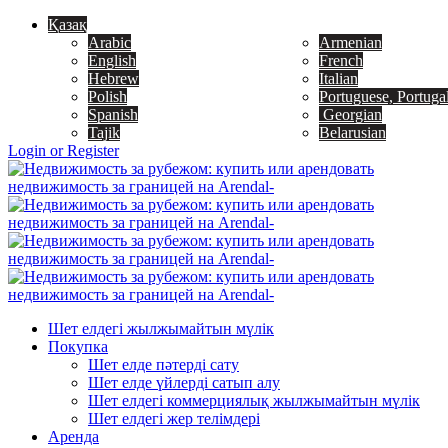
Қазақ
Arabic
Armenian
English
French
Hebrew
Italian
Polish
Portuguese, Portuga
Spanish
Georgian
Tajik
Belarusian
Login or Register
Шет елдегі жылжымайтын мүлік
Покупка
Шет елде пәтерді сату
Шет елде үйлерді сатып алу
Шет елдегі коммерциялық жылжымайтын мүлік
Шет елдегі жер телімдері
Аренда