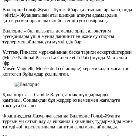
Валлорис Гольф-Жуан – бұл жайбарақат тыныш әрі қала, онда
«әйгілі» Жуандағыдай аты шыққан атақты адамдардың
қатысуымен орын алатын белсенді түнгі өмір жоқ.
Валлорис – бұл қызықты демалыс орны, ал экстрим
әуесқойлары үшін мұнда дайвингпен және су спорты
түрлерімен айналысуға мүмкіндік бар.
Ұлттық Пикассо мұражайынан басқа тарихи ескерткіштерден
(Musée National Picasso La Guerre et la Paix) мұнда Маньелли
(фр.
Musée Magnelli, Musée de la céramique) керамикадан жасалған
көптеген бұйымдар ұсынылған.
Қала порты — Camille Rayon, аппақ шұңқырларды
қамтиды. Сондықтан бұл жердер өз кемеңмен жағалауға
тоқтауға болады.
Франциядағы Лазур жағасында Валлорис Гольф-Жуанға
тұрғын үй сатып алу да ешқандай қиындық тудырмайды және
тиімді әрі перспективалы капитал салымына айналады.