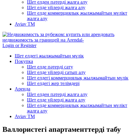
Шет елден пәтерді жалға алу
Шет елде үйлерді жалға алу
Шет елде коммерциялық жылжымайтын мүлікт
жалға алу
Aviav TM
Login or Register
Шет елдегі жылжымайтын мүлік
Покупка
Шет елде пәтерді сату
Шет елде үйлерді сатып алу
Шет елдегі коммерциялық жылжымайтын мүлік
Шет елдегі жер телімдері
Аренда
Шет елден пәтерді жалға алу
Шет елде үйлерді жалға алу
Шет елде коммерциялық жылжымайтын мүлікт
жалға алу
Aviav TM
Валлористегі апартаменттерді табу