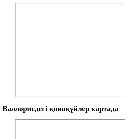
Валлорисдегі қонақүйлер картада