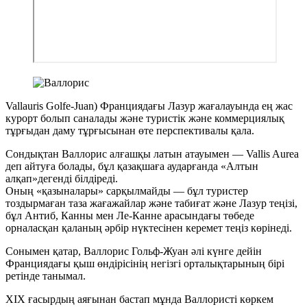
Vallauris Golfe-Juan) Франциядағы Лазур жағалауында ең жас
курорт болып саналады және туристік және коммерциялық
тұрғыдан даму тұрғысынан өте перспективалы қала.
Сондықтан Валлорис алғашқы латын атауымен — Vallis Aurea
деп айтуға болады, бұл қазақшаға аударғанда «Алтын
алқап»дегенді білдіреді.
Оның «қазыналары» сарқылмайды — бұл туристер
тоздырмаған таза жағажайлар және табиғат және Лазур теңізі,
бұл Антиб, Канны мен Ле-Канне арасындағы төбеде
орналасқан қаланың әрбір нүктесінен керемет теңіз көрінеді.
Сонымен қатар, Валлорис Гольф-Жуан әлі күнге дейін
Франциядағы қыш өндірісінің негізгі орталықтарының бірі
ретінде танымал.
XIX ғасырдың аяғынан бастап мұнда Валлористі көркем