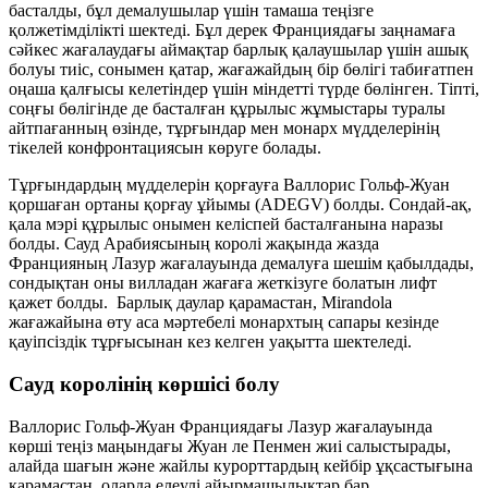
басталды, бұл демалушылар үшін тамаша теңізге
қолжетімділікті шектеді. Бұл дерек Франциядағы заңнамаға
сәйкес жағалаудағы аймақтар барлық қалаушылар үшін ашық
болуы тиіс, сонымен қатар, жағажайдың бір бөлігі табиғатпен
оңаша қалғысы келетіндер үшін міндетті түрде бөлінген. Тіпті,
соңғы бөлігінде де басталған құрылыс жұмыстары туралы
айтпағанның өзінде, тұрғындар мен монарх мүдделерінің
тікелей конфронтациясын көруге болады.
Тұрғындардың мүдделерін қорғауға Валлорис Гольф-Жуан
қоршаған ортаны қорғау ұйымы (АDEGV) болды. Сондай-ақ,
қала мэрі құрылыс онымен келіспей басталғанына наразы
болды. Сауд Арабиясының королі жақында жазда
Францияның Лазур жағалауында демалуға шешім қабылдады,
сондықтан оны вилладан жағаға жеткізуге болатын лифт
қажет болды. Барлық даулар қарамастан, Mirandola
жағажайына өту аса мәртебелі монархтың сапары кезінде
қауіпсіздік тұрғысынан кез келген уақытта шектеледі.
Сауд королінің көршісі болу
Валлорис Гольф-Жуан Франциядағы Лазур жағалауында
көрші теңіз маңындағы Жуан ле Пенмен жиі салыстырады,
алайда шағын және жайлы курорттардың кейбір ұқсастығына
қарамастан, оларда елеулі айырмашылықтар бар.