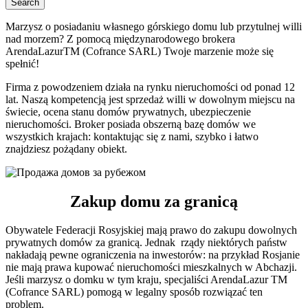
Search
Marzysz o posiadaniu własnego górskiego domu lub przytulnej willi
nad morzem? Z pomocą międzynarodowego brokera
ArendaLazurTM (Cofrance SARL) Twoje marzenie może się
spełnić!
Firma z powodzeniem działa na rynku nieruchomości od ponad 12
lat. Naszą kompetencją jest sprzedaż willi w dowolnym miejscu na
świecie, ocena stanu domów prywatnych, ubezpieczenie
nieruchomości. Broker posiada obszerną bazę domów we
wszystkich krajach: kontaktując się z nami, szybko i łatwo
znajdziesz pożądany obiekt.
Zakup domu za granicą
Obywatele Federacji Rosyjskiej mają prawo do zakupu dowolnych
prywatnych domów za granicą. Jednak ​​ rządy niektórych państw
nakładają pewne ograniczenia na inwestorów: na przykład Rosjanie
nie mają prawa kupować nieruchomości mieszkalnych w Abchazji.
Jeśli marzysz o domku w tym kraju, specjaliści ArendaLazur TM
(Cofrance SARL) pomogą w legalny sposób rozwiązać ten
problem.