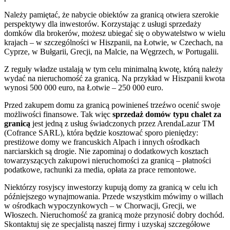
Należy pamiętać, że nabycie obiektów za granicą otwiera szerokie
perspektywy dla inwestorów. Korzystając z usługi sprzedaży
domków dla brokerów, możesz ubiegać się o obywatelstwo w wielu
krajach – w szczególności w Hiszpanii, na Łotwie, w Czechach, na
Cyprze, w Bułgarii, Grecji, na Malcie, na Węgrzech, w Portugalii.
Z reguły władze ustalają w tym celu minimalną kwotę, którą należy
wydać na nieruchomość za granicą. Na przykład w Hiszpanii kwota
wynosi 500 000 euro, na Łotwie – 250 000 euro.
Przed zakupem domu za granicą powinieneś trzeźwo ocenić swoje
możliwości finansowe. Tak więc
sprzedaż domów typu chalet za
granicą
jest jedną z usług świadczonych przez ArendaLazur TM
(Cofrance SARL), która będzie kosztować sporo pieniędzy:
prestiżowe domy we francuskich Alpach i innych ośrodkach
narciarskich są drogie. Nie zapominaj o dodatkowych kosztach
towarzyszących zakupowi nieruchomości za granicą – płatności
podatkowe, rachunki za media, opłata za prace remontowe.
Niektórzy rosyjscy inwestorzy kupują domy za granicą w celu ich
późniejszego wynajmowania. Przede wszystkim mówimy o willach
w ośrodkach wypoczynkowych – w Chorwacji, Grecji, we
Włoszech. Nieruchomość za granicą może przynosić dobry dochód.
Skontaktuj się ze specjalistą naszej firmy i uzyskaj szczegółowe