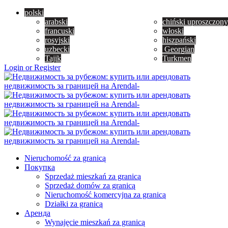
polski
arabski
chiński uproszczony
francuski
włoski
rosyjski
hiszpański
uzbecki
Georgian
Tajik
Turkmen
Login or Register
Nieruchomość za granicą
Покупка
Sprzedaż mieszkań za granicą
Sprzedaż domów za granicą
Nieruchomość komercyjna za granicą
Działki za granicą
Аренда
Wynajęcie mieszkań za granicą