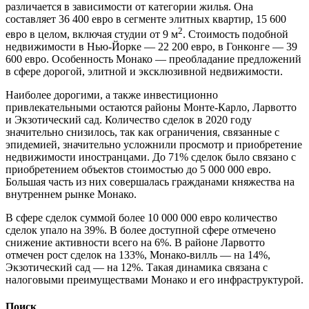
различается в зависимости от категории жилья. Она
составляет 36 400 евро в сегменте элитных квартир, 15 600
2
евро в целом, включая студии от 9 м
. Стоимость подобной
недвижимости в Нью-Йорке — 22 200 евро, в Гонконге — 39
600 евро. Особенность Монако — преобладание предложений
в сфере дорогой, элитной и эксклюзивной недвижимости.
Наиболее дорогими, а также инвестиционно
привлекательными остаются районы Монте-Карло, Ларвотто
и Экзотический сад. Количество сделок в 2020 году
значительно снизилось, так как ограничения, связанные с
эпидемией, значительно усложнили просмотр и приобретение
недвижимости иностранцами. До 71% сделок было связано с
приобретением объектов стоимостью до 5 000 000 евро.
Большая часть из них совершалась гражданами княжества на
внутреннем рынке Монако.
В сфере сделок суммой более 10 000 000 евро количество
сделок упало на 39%. В более доступной сфере отмечено
снижение активности всего на 6%. В районе Ларвотто
отмечен рост сделок на 133%, Монако-вилль — на 14%,
Экзотический сад — на 12%. Такая динамика связана с
налоговыми преимуществами Монако и его инфраструктурой.
Поиск