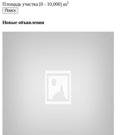
2
Площадь участка [
0
-
10,000
] m
Поиск
Новые объявления