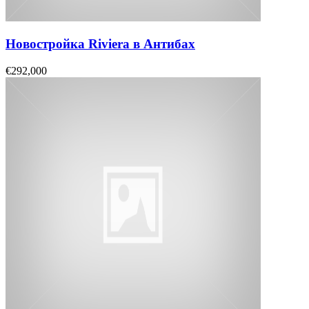
Новостройка Riviera в Антибах
€292,000