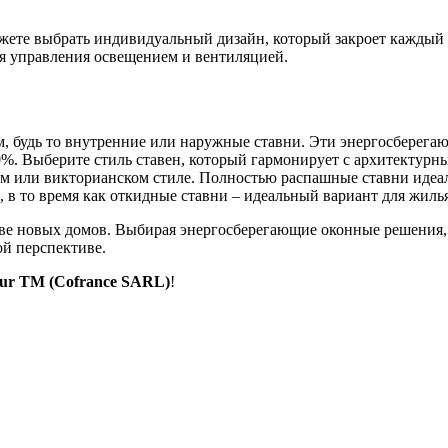
ожете выбрать индивидуальный дизайн, который закроет каждый
 управления освещением и вентиляцией.
, будь то внутренние или наружные ставни. Эти энергосберег
50%. Выберите стиль ставен, который гармонирует с архитектур
м или викторианском стиле. Полностью распашные ставни идеал
в то время как откидные ставни – идеальный вариант для жилья
ве новых домов. Выбирая энергосберегающие оконные решения, вы
й перспективе.
ur TM (Cofrance SARL)
!