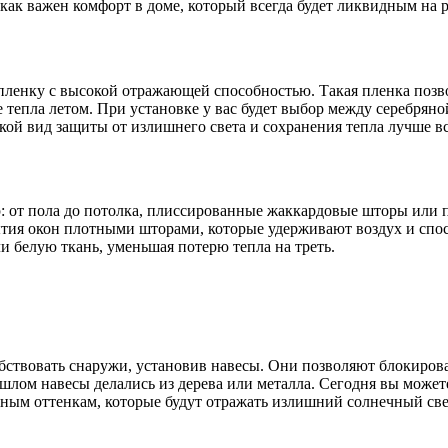
как важен комфорт в доме, который всегда будет ликвидным на 
ленку с высокой отражающей способностью. Такая пленка позво
тепла летом. При установке у вас будет выбор между серебряно
й вид защиты от излишнего света и сохранения тепла лучше все
р: от пола до потолка, плиссированные жаккардовые шторы или
тия окон плотными шторами, которые удерживают воздух и спо
 белую ткань, уменьшая потерю тепла на треть.
твовать снаружи, установив навесы. Они позволяют блокироват
ошлом навесы делались из дерева или металла. Сегодня вы может
ным оттенкам, которые будут отражать излишний солнечный све