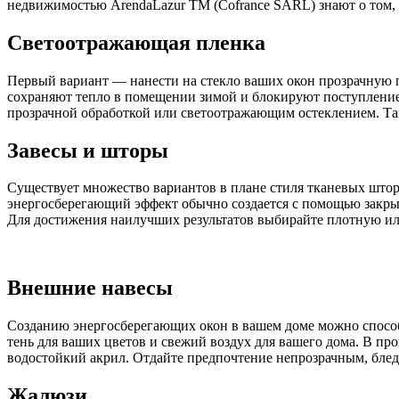
недвижимостью ArendaLazur TM (Cofrance SARL) знают о том, 
Светоотражающая пленка
Первый вариант — нанести на стекло ваших окон прозрачную п
сохраняют тепло в помещении зимой и блокируют поступление 
прозрачной обработкой или светоотражающим остеклением. Тако
Завесы и шторы
Существует множество вариантов в плане стиля тканевых што
энергосберегающий эффект обычно создается с помощью закры
Для достижения наилучших результатов выбирайте плотную или
Внешние навесы
Созданию энергосберегающих окон в вашем доме можно способс
тень для ваших цветов и свежий воздух для вашего дома. В пр
водостойкий акрил. Отдайте предпочтение непрозрачным, блед
Жалюзи