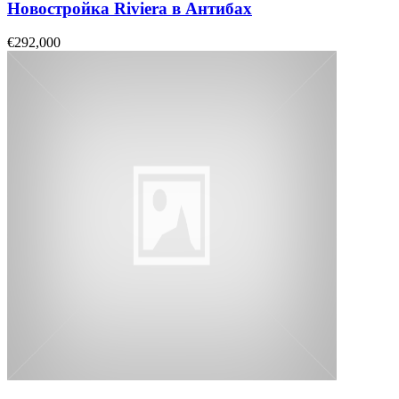
Новостройка Riviera в Антибах
€292,000