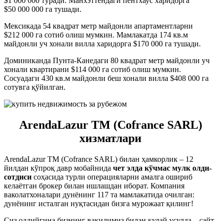
$1 000 000 туради. Манхэттендаги пентхаус харидорга
$50 000 000 га тушади.
Мексикада 54 квадрат метр майдонли апартаментларни
$212 000 га сотиб олиш мумкин. Мамлакатда 174 кв.м
майдонли уч хонали вилла харидорга $170 000 га тушади.
Доминиканда Пунта-Канедаги 80 квадрат метр майдонли уч
хонали квартирани $114 000 га сотиб олиш мумкин.
Сосуадаги 430 кв.м майдонли беш хонали вилла $408 000 га
сотувга қўйилган.
ArendaLazur TM (Cofrance SARL)
хизматлари
ArendaLazur TM (Cofrance SARL) билан ҳамкорлик – 12
йилдан кўпроқ давр мобайнида
чет элда кўчмас мулк олди-
сотдиси
соҳасида турли операцияларни амалга ошириб
келаётган брокер билан ишлашдан иборат. Компания
ваколатхоналари дунёнинг 117 та мамлакатида очилган:
дунёнинг исталган нуқтасидан бизга мурожаат қилинг!
Сиз оддийгина бизнинг вакилимиз билан қулай усулда – сайт,