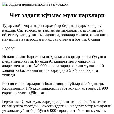
Чет элдаги кўчмас мулк нархлари
Турар жой иморатлари нархи бир-биридан фарқ қилади:
нархлар Сиз томондан танланган мамлакатга, шунингдек
объект турига, унинг майдонига, хоналар сонига, жойлашган
манзилига ва атрофдаги инфратузилмага боғлиқ бўлади.
Европа
Испаниянинг Барселона шаҳридаги квартираларга бугунги
кунда талаб катта. Бу ерда 91 квадрат метр майдонли
апартаментларни 740 000 еврога харид қилиш мумкин. 10
хонали ва бассейнли вилла харидорга 5 740 000 еврога
тушади.
Россия инвесторларини Болгариядаги уйлар жалб қилади.
Кардамедаги 176 кв.м майдонли тўрт хонали коттедж 21 900
еврога сотувга қўйилган.
Германия кўчмас мулк харидорларини тинч сиёсий вазияти
билан ўзига тортади. Саксониядаги 65 квадрат метр майдонли
уч хонали уйни бор-йўғи 6 900 еврога сотиб олиш мумкин.