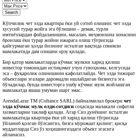
Search
Кўпчилик чет элда квартира ёки уй сотиб олишни: чет элда
хусусий турар жойга эга бўлишни – демак, турли
имтиёзлардан фойдаланишни, масалан, меҳмонхона хонасини
бронлаш ёки турар жойни ижарага олиш тўғрисида
қайғурмаган ҳолда йилнинг исталган вақтида севимли
мамлакатида дам олишни орзу қилади.
Бир қатор мамлакатларда кўчмас мулкни харид қилиш
инвестор томонидан истиқомат учун гувоҳнома, келгусида
эса – фуқаролик олинишини кафолатлайди. Чет элда тижорат
объектлари эгалари даромадли ишлайдиган бизнесга эга
бўладилар, бунда инвесторга ушбу кўчмас мулк жойлашган
мамлакатда яшаш умуман шарт эмас.
ArendaLazur TM (Cofrance SARL) байналмилал брокери
чет
элда кўчмас мулк олди-сотдиси
соҳасида малакали сифатли
хизматларни таклиф қилади. Агар Сиз дунёнинг исталган
мамлакатида квартира ёки уй харид қилиш тўғрисида
ўйланиб қолган бўлсангиз, бизга мурожаат қилинг: қисқа
муддатларда Сиз ўз хоҳишингиздаги объект эгасига
айланасиз.