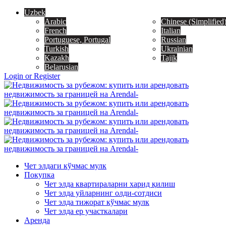
Uzbek
Arabic
Chinese (Simplified
French
Italian
Portuguese, Portugal
Russian
Turkish
Ukrainian
Kazakh
Tajik
Belarusian
Login or Register
Чет элдаги кўчмас мулк
Покупка
Чет элда квартираларни харид қилиш
Чет элда уйларнинг олди-сотдиси
Чет элда тижорат кўчмас мулк
Чет элда ер участкалари
Аренда