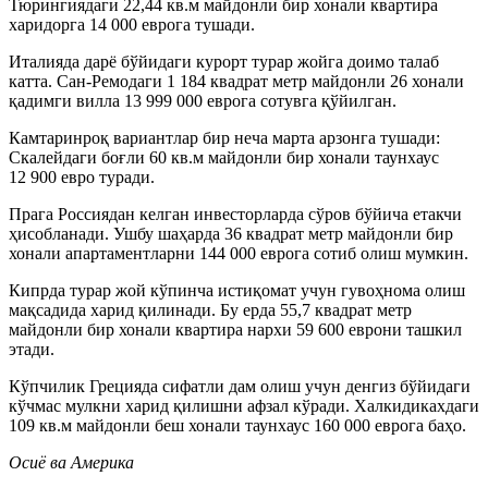
Тюрингиядаги 22,44 кв.м майдонли бир хонали квартира
харидорга 14 000 еврога тушади.
Италияда дарё бўйидаги курорт турар жойга доимо талаб
катта. Сан-Ремодаги 1 184 квадрат метр майдонли 26 хонали
қадимги вилла 13 999 000 еврога сотувга қўйилган.
Камтаринроқ вариантлар бир неча марта арзонга тушади:
Скалейдаги боғли 60 кв.м майдонли бир хонали таунхаус
12 900 евро туради.
Прага Россиядан келган инвесторларда сўров бўйича етакчи
ҳисобланади. Ушбу шаҳарда 36 квадрат метр майдонли бир
хонали апартаментларни 144 000 еврога сотиб олиш мумкин.
Кипрда турар жой кўпинча истиқомат учун гувоҳнома олиш
мақсадида харид қилинади. Бу ерда 55,7 квадрат метр
майдонли бир хонали квартира нархи 59 600 еврони ташкил
этади.
Кўпчилик Грецияда сифатли дам олиш учун денгиз бўйидаги
кўчмас мулкни харид қилишни афзал кўради. Халкидикахдаги
109 кв.м майдонли беш хонали таунхаус 160 000 еврога баҳо.
Осиё ва Америка