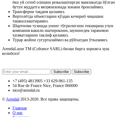
ёки уй сотиб олишни режалаштирган мамлакатда бўлган
бутун муддатга меҳмонхонада хонани бронлаймиз.
Трансферни тақдим қиламиз.
Вертолётда объектларни кўздан кечириб чиқишни
ташкиллаштирамиз.
Шартнома тузишда унинг тўғрилигини текшириш учун
компания вакили иштирокини, шунингдек таржимон
хизматларини таклиф қиламиз.
Турар жойни суғурталаймиз ва рўйхатдан ўтказамиз.
ArendaLazur TM (Cofrance SARL) билан бирга хорижга хуш
келибсиз!
Subscribe
Subscribe
+7 (495) 4813905 +33 629-961-135
54 Rue de France Nice, France 060000
nice@arendal.ru
©
Arendal
2013-2020. Все права защищены.
Главная
О нас