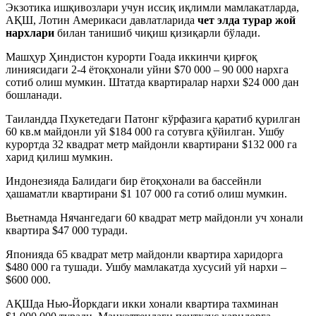
Экзотика ишқивозлари учун иссиқ иқлимли мамлакатларда,
АҚШ, Лотин Америкаси давлатларида
чет элда турар жой
нархлари
билан танишиб чиқиш қизиқарли бўлади.
Машҳур Ҳиндистон курорти Гоада иккинчи қирғоқ
линиясидаги 2-4 ётоқхонали уйни $70 000 – 90 000 нархга
сотиб олиш мумкин. Штатда квартиралар нархи $24 000 дан
бошланади.
Таиландда Пхукетедаги Патонг кўрфазига қаратиб қурилган
60 кв.м майдонли уй $184 000 га сотувга қўйилган. Ушбу
курортда 32 квадрат метр майдонли квартирани $132 000 га
харид қилиш мумкин.
Индонезияда Балидаги бир ётоқхонали ва бассейнли
ҳашаматли квартирани $1 107 000 га сотиб олиш мумкин.
Вьетнамда Нячангедаги 60 квадрат метр майдонли уч хонали
квартира $47 000 туради.
Японияда 65 квадрат метр майдонли квартира харидорга
$480 000 га тушади. Ушбу мамлакатда хусусий уй нархи –
$600 000.
АҚШда Нью-Йоркдаги икки хонали квартира тахминан