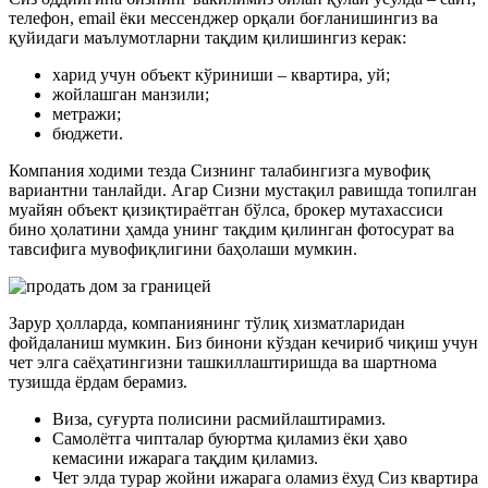
телефон, email ёки мессенджер орқали боғланишингиз ва
қуйидаги маълумотларни тақдим қилишингиз керак:
харид учун объект кўриниши – квартира, уй;
жойлашган манзили;
метражи;
бюджети.
Компания ходими тезда Сизнинг талабингизга мувофиқ
вариантни танлайди. Агар Сизни мустақил равишда топилган
муайян объект қизиқтираётган бўлса, брокер мутахассиси
бино ҳолатини ҳамда унинг тақдим қилинган фотосурат ва
тавсифига мувофиқлигини баҳолаши мумкин.
Зарур ҳолларда, компаниянинг тўлиқ хизматларидан
фойдаланиш мумкин. Биз бинони кўздан кечириб чиқиш учун
чет элга саёҳатингизни ташкиллаштиришда ва шартнома
тузишда ёрдам берамиз.
Виза, суғурта полисини расмийлаштирамиз.
Самолётга чипталар буюртма қиламиз ёки ҳаво
кемасини ижарага тақдим қиламиз.
Чет элда турар жойни ижарага оламиз ёхуд Сиз квартира