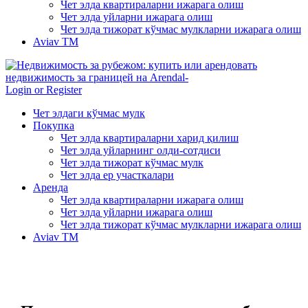
Чет элда квартираларни ижарага олиш
Чет элда уйларни ижарага олиш
Чет элда тижорат кўчмас мулкларни ижарага олиш
Aviav TM
Login or Register
Чет элдаги кўчмас мулк
Покупка
Чет элда квартираларни харид қилиш
Чет элда уйларнинг олди-сотдиси
Чет элда тижорат кўчмас мулк
Чет элда ер участкалари
Аренда
Чет элда квартираларни ижарага олиш
Чет элда уйларни ижарага олиш
Чет элда тижорат кўчмас мулкларни ижарага олиш
Aviav TM