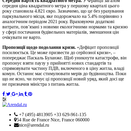
Середня вартість квадратного метра.
У Франції загалом
середня ціна квадратного метра у першому кварталі цього
року становила 4.821 євро. Зазначимо, що це без урахування
паркувального місця, яке подорожчало на 5.4% порівняно з
аналогічним періодом 2021 року. Враховуючи додаткові
витрати, пов’язані з новими екологічними нормами та кризою
у сфері постачання будівельних матеріалів, зменшення цін
очікувати не варто.
Пропозиції щодо подолання кризи.
«Дефіцит пропозиції
посилюється. Це може призвести до серйозної кризи», –
попереджає Паскаль Буланже. Щоб уникнути катастрофи, він
пропонує взяти паузу у прийнятті нових стандартів та
спрямовувати частину ПДВ, включеного в ціну житла, владі
комун. Останнє має стимулювати мерів до будівництва. Поки
що не ясно, чи почує ці пропозиції новий уряд, який досі ще
не призначив міністра з питань житла.
+7 (495) 4813905 +33 629-961-135
54 Rue de France Nice, France 060000
nice@arendal.ru