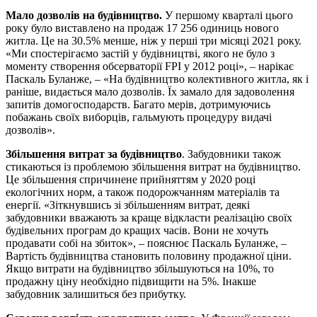
Мало дозволів на будівництво.
У першому кварталі цього
року було виставлено на продаж 17 256 одиниць нового
житла. Це на 30.5% менше, ніж у перші три місяці 2021 року.
«Ми спостерігаємо застій у будівництві, якого не було з
моменту створення обсерваторії FPI у 2012 році», – нарікає
Паскаль Буланже, – «На будівництво колективного житла, як і
раніше, видається мало дозволів. Їх замало для задоволення
запитів домогосподарств. Багато мерів, дотримуючись
побажань своїх виборців, гальмують процедуру видачі
дозволів».
Збільшення витрат за будівництво
. Забудовники також
стикаються із проблемою збільшення витрат на будівництво.
Це збільшення спричинене прийняттям у 2020 році
екологічних норм, а також подорожчанням матеріалів та
енергії. «Зіткнувшись зі збільшенням витрат, деякі
забудовники вважають за краще відкласти реалізацію своїх
будівельних програм до кращих часів. Вони не хочуть
продавати собі на збиток», – пояснює Паскаль Буланже, –
Вартість будівництва становить половину продажної ціни.
Якщо витрати на будівництво збільшуються на 10%, то
продажну ціну необхідно підвищити на 5%. Інакше
забудовник залишиться без прибутку.