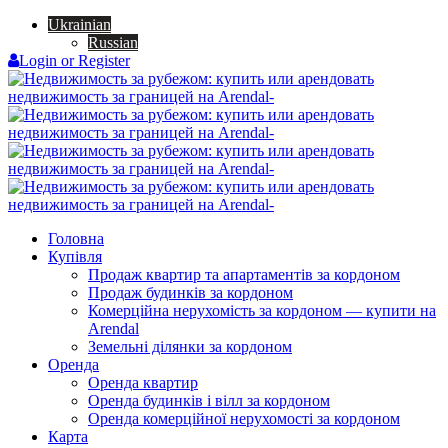
Ukrainian
Russian
Login or Register
Головна
Купівля
Продаж квартир та апартаментів за кордоном
Продаж будинків за кордоном
Комерційна нерухомість за кордоном — купити на
Arendal
Земельні ділянки за кордоном
Оренда
Оренда квартир
Оренда будинків і вілл за кордоном
Оренда комерційної нерухомості за кордоном
Карта