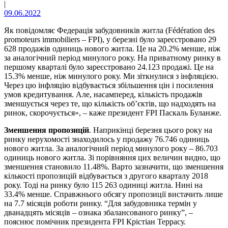
|
09.06.2022
Як повідомляє Федерація забудовників житла (Fédération des
promoteurs immobiliers – FPI), у березні було зареєстровано 29
628 продажів одиниць нового житла. Це на 20.2% менше, ніж
за аналогічний період минулого року. На приватному ринку в
першому кварталі було зареєстровано 24.123 продажі. Це на
15.3% менше, ніж минулого року. Ми зіткнулися з інфляцією.
Через цю інфляцію відбувається збільшення цін і посилення
умов кредитування. Але, насамперед, кількість продажів
зменшується через те, що кількість об’єктів, що надходять на
ринок, скорочується», – каже президент FPI Паскаль Буланже.
Зменшення
пропозиц
ій
. Наприкінці березня цього року на
ринку нерухомості знаходилось у продажу 76.746 одиниць
нового житла. За аналогічний період минулого року – 86.703
одиниць нового житла. Зі порівняння цих величин видно, що
зменшення становило 11.48%. Варто зазначити, що зменшення
кількості пропозицій відбувається з другого кварталу 2018
року. Тоді на ринку було 115 263 одиниці житла. Нині на
33.4% менше. Справжнього обсягу пропозиції вистачить лише
на 7.7 ​​місяців роботи ринку. “Для забудовника термін у
дванадцять місяців – ознака збалансованого ринку”, –
пояснює помічник президента FPI Крістіан Террасу.