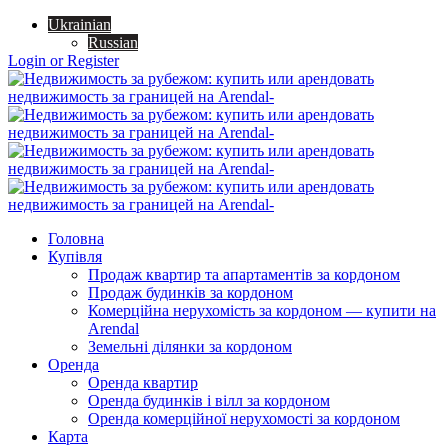
Ukrainian
Russian
Login or Register
Головна
Купівля
Продаж квартир та апартаментів за кордоном
Продаж будинків за кордоном
Комерційна нерухомість за кордоном — купити на
Arendal
Земельні ділянки за кордоном
Оренда
Оренда квартир
Оренда будинків і вілл за кордоном
Оренда комерційної нерухомості за кордоном
Карта