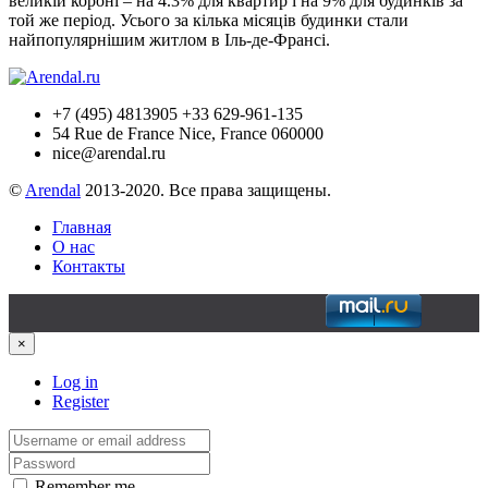
великій короні – на 4.3% для квартир і на 9% для будинків за
той же період. Усього за кілька місяців будинки стали
найпопулярнішим житлом в Іль-де-Франсі.
+7 (495) 4813905 +33 629-961-135
54 Rue de France Nice, France 060000
nice@arendal.ru
©
Arendal
2013-2020. Все права защищены.
Главная
О нас
Контакты
×
Log in
Register
Remember me