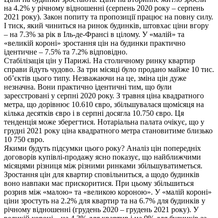
на 4.2% у річному відношенні (серпень 2020 року – серпень
2021 року). Закон попиту та пропозиції працює на повну силу.
І тиск, який чиниться на ринок будинків, штовхає ціни вгору
– на 7.3% за рік в Іль-де-Франсі в цілому. У «малій» та
«великій короні» зростання цін на будинки практично
ідентичне – 7.5% та 7.2% відповідно.
Стабілізація цін у Парижі. На столичному ринку квартир
справи йдуть чудово. За три місяці було продано майже 10 тис.
об’єктів цього типу. Незважаючи на це, зміна цін дуже
незначна. Вони практично ідентичні тим, що були
зареєстровані у серпні 2020 року. З травня ціна квадратного
метра, що дорівнює 10.610 євро, збільшувалася щомісяця на
кілька десятків євро і в серпні досягла 10.750 євро. Ця
тенденція може зберегтися. Нотаріальна палата очікує, що у
грудні 2021 року ціна квадратного метра становитиме близько
10 750 євро.
Якими будуть підсумки цього року? Аналіз цін попередніх
договорів купівлі-продажу ясно показує, що найближчими
місяцями різниця між різними ринками збільшуватиметься.
Зростання цін для квартир сповільниться, а щодо будинків
воно навпаки має прискоритися. При цьому збільшиться
розрив між «малою» та «великою короною». У «малій короні»
ціни зростуть на 2.2% для квартир та на 6.7% для будинків у
річному відношенні (грудень 2020 – грудень 2021 року). У