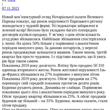
|
07.11.2021
Новий кон’юнктурний огляд Нотаріальної палати Великого
Парижа показує, що ринок нерухомості Паризького регіону
знаходиться у чудовій формі. Усі індикатори забарвлені в
зелений колір! Весною було укладено багато попередніх
договорів купівлі-продажу. У зв’язку з цим літом кількість
угод різко збільшилася. Найбільше збільшення спостерігалося
у липні. На цілих 50% більше у порівнянні з аналогічним
періодом минулого року. За даними нотаріусів, у вересні
ринок продовжував залишатися жвавим. Таким чином, третій
квартал був просто чудовим. І є підстави вважати, що й увесь
рік буде таким самим.
Показника 2019 року досягнуто. Влітку було продано 50 310
одиниць вторинного житла. Ринок житлової нерухомості Іль-
де-Франса збільшився на 27% порівняно з минулим літом.
Показника 2019 року досягнуто. Обсяг продажів на 17%
перевищує свій середній показник протягом десяти років.
Будинки рухають ринок. Динаміка не слабшає. Порівняємо
показники цього літа з аналогічним періодом минулого року.
Обсяг продажу квартир збільшився на 25%. А обсяг продажів
будинків ще більший – на 31%. Будинки, можна сказати, стали
хітом продажу.
Ціни на будинки зростають. Ціни на вторинне житло зросли