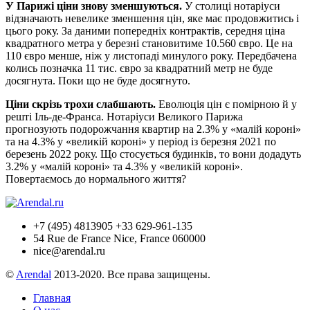
У Парижі ціни знову зменшуються.
У столиці нотаріуси
відзначають невелике зменшення цін, яке має продовжитись і
цього року. За даними попередніх контрактів, середня ціна
квадратного метра у березні становитиме 10.560 євро. Це на
110 євро менше, ніж у листопаді минулого року. Передбачена
колись позначка 11 тис. євро за квадратний метр не буде
досягнута. Поки що не буде досягнуто.
Ціни скрізь трохи слабшають.
Еволюція цін є помірною й у
решті Іль-де-Франса. Нотаріуси Великого Парижа
прогнозують подорожчання квартир на 2.3% у «малій короні»
та на 4.3% у «великій короні» у період із березня 2021 по
березень 2022 року. Що стосується будинків, то вони додадуть
3.2% у «малій короні» та 4.3% у «великій короні».
Повертаємось до нормального життя?
+7 (495) 4813905 +33 629-961-135
54 Rue de France Nice, France 060000
nice@arendal.ru
©
Arendal
2013-2020. Все права защищены.
Главная