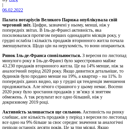
|
06.02.2022
Палата нотаріусів Великого Парижа опублікувала свій
черговий звіт.
Цифри, зазначені у ньому, менші, ніж у
попередніх звітах. В Іль-де-Франсі активність, яка
посилювалася протягом перших одинадцяти місяців року, у
грудні ослабла і кількість продажів вторинного житла почала
зменшуватися. Щодо цін на нерухомість, то вони опираються.
Ринок Іль-де-Франса сповільнюється.
З вересня по листопад
минулого року в Іль-де-Франсі було зареєстровано майже
43.230 продажів вторинного житла. Це на 14% менше, ніж за
аналогічний період 2020 року. Якщо дивитися детальніше, то
будинків було продано менше на 19%, а квартир – на 11%. Із
попередніх даних видно, що у грудні ця тенденція зменшення
продовжиться. Але нічого страшного у цьому немає. Восени
2020 року було зростання продажів у зв’язку зі зняттям
обмежень. А так результат все одно більший, ніж у
докризовому 2019 році.
Активність залишається ще сильною.
Активність на ринку
слабшає, але кількість продажів у період з вересня по листопад
все одно на 9% більше за своє середнє значення за аналогічні
періоди останніх десяти років. Це за три місяці. Якщо