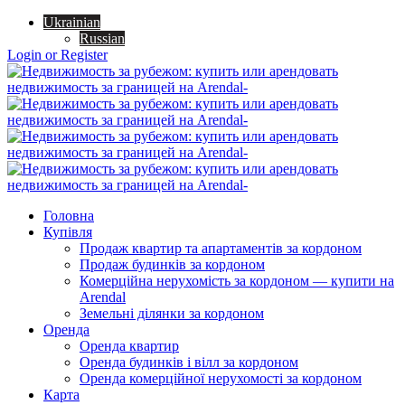
Ukrainian
Russian
Login or Register
Головна
Купівля
Продаж квартир та апартаментів за кордоном
Продаж будинків за кордоном
Комерційна нерухомість за кордоном — купити на
Arendal
Земельні ділянки за кордоном
Оренда
Оренда квартир
Оренда будинків і вілл за кордоном
Оренда комерційної нерухомості за кордоном
Карта