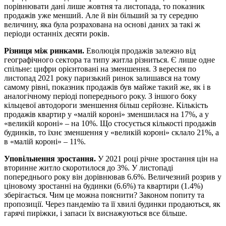
порівнювати дані лише жовтня та листопада, то показник
продажів уже менший. Але й він більший за ту середню
величину, яка була розрахована на основі даних за такі ж
періоди останніх десяти років.
Різниця між ринками.
Еволюція продажів залежно від
географічного сектора та типу житла різниться. Є лише одне
спільне: цифри орієнтовані на зменшення. З вересня по
листопад 2021 року паризький ринок залишався на тому
самому рівні, показник продажів був майже такий же, як і в
аналогічному періоді попереднього року. З іншого боку
кільцевої автодороги зменшення більш серйозне. Кількість
продажів квартир у «малій короні» зменшилася на 17%, а у
«великій короні» – на 10%. Що стосується кількості продажів
будинків, то їхнє зменшення у «великій короні» склало 21%, а
в «малій короні» – 11%.
Уповільнення зростання.
У 2021 році річне зростання цін на
вторинне житло скоротилося до 3%. У листопаді
попереднього року він дорівнював 6.6%. Величезний розрив у
ціновому зростанні на будинки (6.6%) та квартири (1.4%)
зберігається. Чим це можна пояснити? Законом попиту та
пропозиції. Через пандемію та її хвилі будинки продаються, як
гарячі пиріжки, і запаси їх виснажуються все більше.