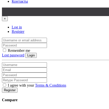
Контакты
×
Log in
Register
Remember me
Lost password
Login
I agree with your
Terms & Conditions
Register
Compare