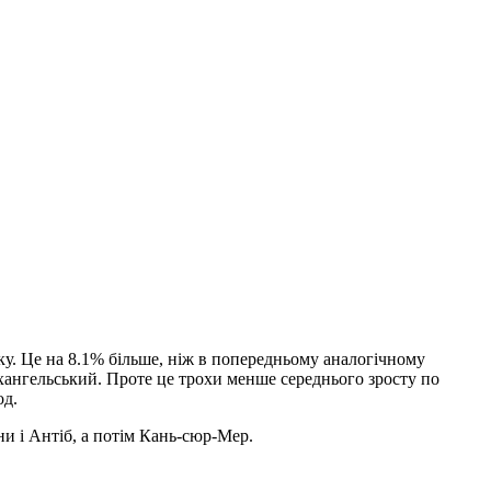
ку. Це на 8.1% більше, ніж в попередньому аналогічному
хангельський. Проте це трохи менше середнього зросту по
од.
и і Антіб, а потім Кань-сюр-Мер.