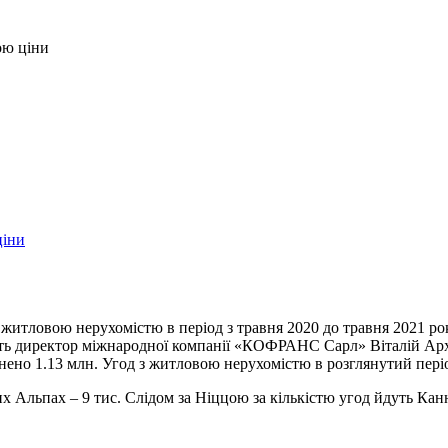
ою ціни
 житловою нерухомістю в період з травня 2020 до травня 2021 ро
рить директор міжнародної компанії «КОФРАНС Сарл» Віталій Ар
йснено 1.13 млн. Угод з житловою нерухомістю в розглянутий пері
х Альпах – 9 тис. Слідом за Ніццою за кількістю угод йдуть Канн