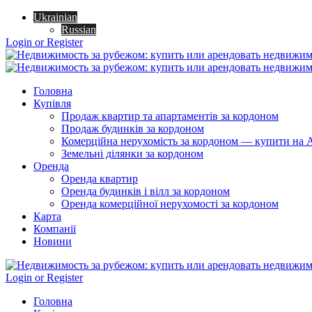
Ukrainian
Russian
Login or Register
Головна
Купівля
Продаж квартир та апартаментів за кордоном
Продаж будинків за кордоном
Комерційна нерухомість за кордоном — купити на A
Земельні ділянки за кордоном
Оренда
Оренда квартир
Оренда будинків і вілл за кордоном
Оренда комерційної нерухомості за кордоном
Карта
Компанії
Новини
Login or Register
Головна