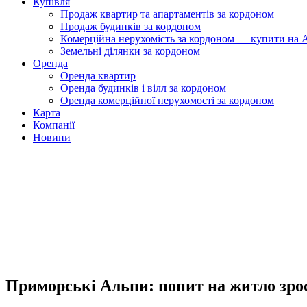
Купівля
Продаж квартир та апартаментів за кордоном
Продаж будинків за кордоном
Комерційна нерухомість за кордоном — купити на A
Земельні ділянки за кордоном
Оренда
Оренда квартир
Оренда будинків і вілл за кордоном
Оренда комерційної нерухомості за кордоном
Карта
Компанії
Новини
Приморські Альпи: попит на житло зрост