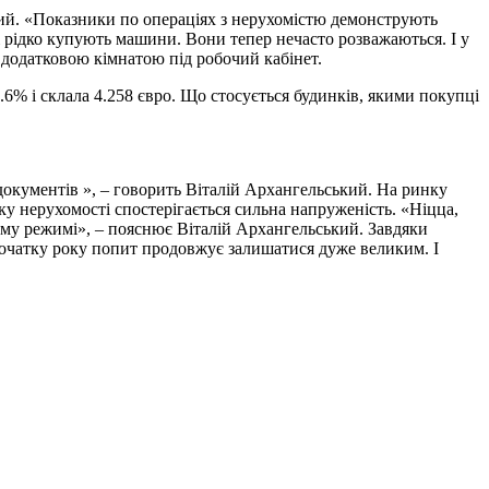
ький. «Показники по операціях з нерухомістю демонструють
 рідко купують машини. Вони тепер нечасто розважаються. І у
 додатковою кімнатою під робочий кабінет.
3.6% і склала 4.258 євро. Що стосується будинків, якими покупці
документів », – говорить Віталій Архангельський. На ринку
ку нерухомості спостерігається сильна напруженість. «Ніцца,
ому режимі», – пояснює Віталій Архангельський. Завдяки
початку року попит продовжує залишатися дуже великим. І