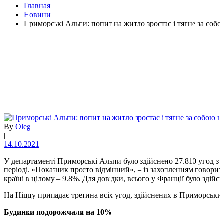
Главная
Новини
Приморські Альпи: попит на житло зростає і тягне за соб
By
Oleg
|
14.10.2021
У департаменті Приморські Альпи було здійснено 27.810 угод з
періоді. «Показник просто відмінний», – із захопленням гово
країні в цілому – 9.8%. Для довідки, всього у Франції було зді
На Ніццу припадає третина всіх угод, здійснених в Приморськи
Будинки подорожчали на 10%