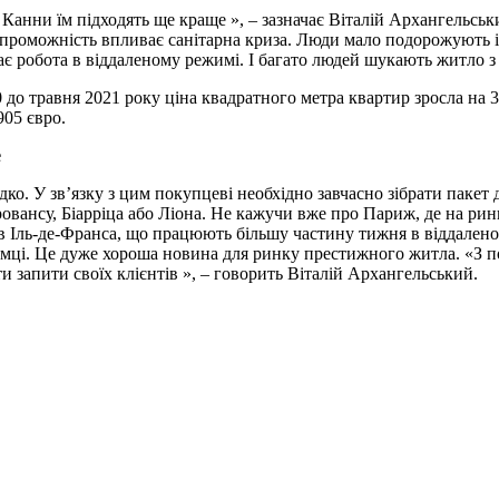
 А Канни їм підходять ще краще », – зазначає Віталій Архангельс
спроможність впливає санітарна криза. Люди мало подорожують і
тає робота в віддаленому режимі. І багато людей шукають житло з
0 до травня 2021 року ціна квадратного метра квартир зросла на 
905 євро.
е
о. У зв’язку з цим покупцеві необхідно завчасно зібрати пакет 
овансу, Біарріца або Ліона. Не кажучи вже про Париж, де на рин
ів Іль-де-Франса, що працюють більшу частину тижня в віддален
земці. Це дуже хороша новина для ринку престижного житла. «З 
 запити своїх клієнтів », – говорить Віталій Архангельський.