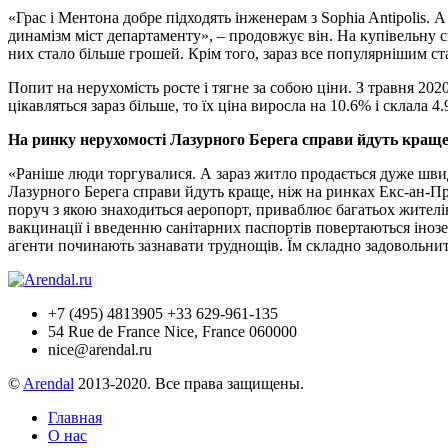
«Грас і Ментона добре підходять інженерам з Sophia Antipolis.
динамізм міст департаменту», – продовжує він. На купівельну 
них стало більше грошей. Крім того, зараз все популярнішим с
Попит на нерухомість росте і тягне за собою ціни. З травня 202
цікавляться зараз більше, то їх ціна виросла на 10.6% і склала 4.
На ринку нерухомості Лазурного Берега справи йдуть кращ
«Раніше люди торгувалися. А зараз житло продається дуже швидк
Лазурного Берега справи йдуть краще, ніж на ринках Екс-ан-Пр
поруч з якою знаходиться аеропорт, приваблює багатьох жител
вакцинації і введенню санітарних паспортів повертаються іно
агенти починають зазнавати труднощів. Їм складно задовольнити
+7 (495) 4813905 +33 629-961-135
54 Rue de France Nice, France 060000
nice@arendal.ru
©
Arendal
2013-2020. Все права защищены.
Главная
О нас