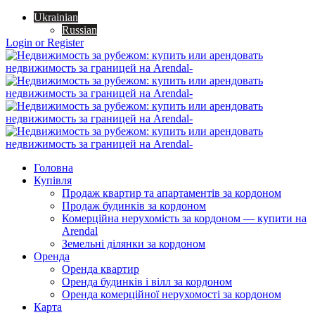
Ukrainian
Russian
Login or Register
Головна
Купівля
Продаж квартир та апартаментів за кордоном
Продаж будинків за кордоном
Комерційна нерухомість за кордоном — купити на
Arendal
Земельні ділянки за кордоном
Оренда
Оренда квартир
Оренда будинків і вілл за кордоном
Оренда комерційної нерухомості за кордоном
Карта