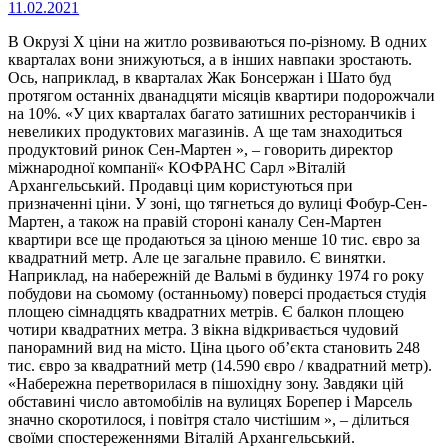
11.02.2021
В Окрузі X ціни на житло розвиваються по-різному. В одних
кварталах вони знижуються, а в інших навпаки зростають.
Ось, наприклад, в кварталах Жак Бонсержан і Шато буд
протягом останніх дванадцяти місяців квартири подорожчали
на 10%. «У цих кварталах багато затишних ресторанчиків і
невеликих продуктових магазинів. А ще там знаходиться
продуктовий ринок Сен-Мартен », – говорить директор
міжнародної компанії« КОФРАНС Сарл »Віталій
Архангельський. Продавці цим користуються при
призначенні ціни. У зоні, що тягнеться до вулиці Фобур-Сен-
Мартен, а також на правій стороні каналу Сен-Мартен
квартири все ще продаються за ціною менше 10 тис. євро за
квадратний метр. Але це загальне правило. Є винятки.
Наприклад, на набережній де Вальмі в будинку 1974 го року
побудови на сьомому (останньому) поверсі продається студія
площею сімнадцять квадратних метрів. Є балкон площею
чотири квадратних метра. З вікна відкривається чудовий
панорамний вид на місто. Ціна цього об’єкта становить 248
тис. євро за квадратний метр (14.590 євро / квадратний метр).
«Набережна перетворилася в пішохідну зону. Завдяки цій
обставині число автомобілів на вулицях Борепер і Марсель
значно скоротилося, і повітря стало чистішим », – ділиться
своїми спостереженнями Віталій Архангельський.