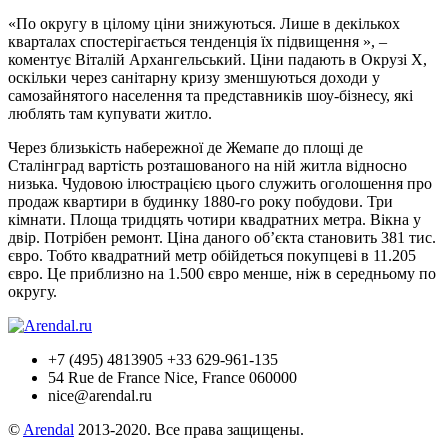
«По округу в цілому ціни знижуються. Лише в декількох
кварталах спостерігається тенденція їх підвищення », –
коментує Віталій Архангельський. Ціни падають в Окрузі X,
оскільки через санітарну кризу зменшуються доходи у
самозайнятого населення та представників шоу-бізнесу, які
люблять там купувати житло.
Через близькість набережної де Жемапе до площі де
Сталінград вартість розташованого на ній житла відносно
низька. Чудовою ілюстрацією цього служить оголошення про
продаж квартири в будинку 1880-го року побудови. Три
кімнати. Площа тридцять чотири квадратних метра. Вікна у
двір. Потрібен ремонт. Ціна даного об’єкта становить 381 тис.
євро. Тобто квадратний метр обійдеться покупцеві в 11.205
євро. Це приблизно на 1.500 євро менше, ніж в середньому по
округу.
+7 (495) 4813905 +33 629-961-135
54 Rue de France Nice, France 060000
nice@arendal.ru
©
Arendal
2013-2020. Все права защищены.