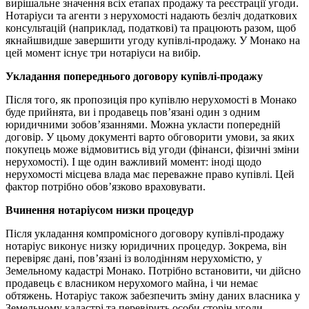
вирішальне значення всіх етапах продажу та реєстрації угоди.
Нотаріуси та агенти з нерухомості надають безліч додаткових
консультацій (наприклад, податкові) та працюють разом, щоб
якнайшвидше завершити угоду купівлі-продажу. У Монако на
цей момент існує три нотаріуси на вибір.
Укладання попереднього договору купівлі-продажу
Після того, як пропозиція про купівлю нерухомості в Монако
буде прийнята, ви і продавець пов’язані один з одним
юридичними зобов’язаннями. Можна укласти попередній
договір. У цьому документі варто обговорити умови, за яких
покупець може відмовитись від угоди (фінанси, фізичні зміни
нерухомості). І ще один важливий момент: іноді щодо
нерухомості місцева влада має переважне право купівлі. Цей
фактор потрібно обов’язково враховувати.
Вчинення нотаріусом низки процедур
Після укладання компромісного договору купівлі-продажу
нотаріус виконує низку юридичних процедур. Зокрема, він
перевіряє дані, пов’язані із володінням нерухомістю, у
Земельному кадастрі Монако. Потрібно встановити, чи дійсно
продавець є власником нерухомого майна, і чи немає
обтяжень. Нотаріус також забезпечить зміну даних власника у
Земельному кадастрі та перевірить особи сторін угоди.