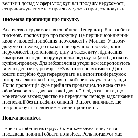
великий досвід у сфері угод купівлі-продажу нерухомості,
супроводжуватиме вас протягом усього процесу покупки.
Письмова пропозиція про покупку
Агентство нерухомості ви знайшли. Тепер потрібно зробити
письмову пропозицію про покупку. Це перший юридичний
крок у процесі придбання нерухомості у Монако. У цьому
документі необхідно вказати інформацію про себе, опис
нерухомості, пропоновану ціну, а також дату підписання
компромісного договору купівлі-продажу та (або) договору
купівлі-продажу. Для забезпечення угоди вам запропонують
внести депозит у розмірі 10% вартості нерухомості. Дані
кошти потрібно буде перерахувати на депозитний рахунок
нотаріуса, якого ви і продавець виберете як учасник угоди.
Якщо пропозиція буде прийнята продавцем, то вона стане
обов’язковою як для вас, так і для неї. Слід зазначити, що
монегаське законодавство не передбачає періоду відкликання
пропозиції без штрафних санкцій. З цього випливає, що
потрібно бути впевненим у своїй пропозиції.
Пошук нотаріуса
Тепер потрібний нотаріус. Як ми вже зазначили, ви та
продавець повинні обрати нотаріуса. Роль нотаріуса має