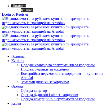
Ukrainian
Russian
Login or Register
Головна
Купівля
Продаж квартир та апартаментів за кордоном
Продаж будинків за кордоном
Комерційна нерухомість за кордоном — купити на
Arendal
Земельні ділянки за кордоном
Оренда
Оренда квартир
Оренда будинків і вілл за кордоном
Оренда комерційної нерухомості за кордоном
Карта