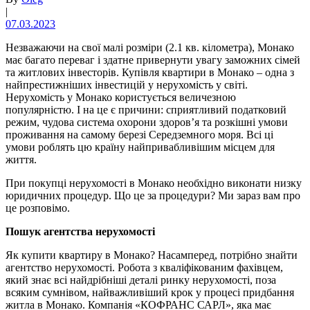
|
07.03.2023
Незважаючи на свої малі розміри (2.1 кв. кілометра), Монако
має багато переваг і здатне привернути увагу заможних сімей
та житлових інвесторів. Купівля квартири в Монако – одна з
найпрестижніших інвестицій у нерухомість у світі.
Нерухомість у Монако користується величезною
популярністю. І на це є причини: сприятливий податковий
режим, чудова система охорони здоров’я та розкішні умови
проживання на самому березі Середземного моря. Всі ці
умови роблять цю країну найпривабливішим місцем для
життя.
При покупці нерухомості в Монако необхідно виконати низку
юридичних процедур. Що це за процедури? Ми зараз вам про
це розповімо.
Пошук агентства нерухомості
Як купити квартиру в Монако? Насамперед, потрібно знайти
агентство нерухомості. Робота з кваліфікованим фахівцем,
який знає всі найдрібніші деталі ринку нерухомості, поза
всяким сумнівом, найважливіший крок у процесі придбання
житла в Монако. Компанія «КОФРАНС САРЛ», яка має