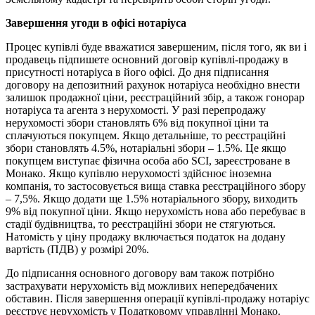
Завершення угоди в офісі нотаріуса
Процес купівлі буде вважатися завершеним, після того, як ви і
продавець підпишете основний договір купівлі-продажу в
присутності нотаріуса в його офісі. До дня підписання
договору на депозитний рахунок нотаріуса необхідно внести
залишок продажної ціни, реєстраційний збір, а також гонорар
нотаріуса та агента з нерухомості. У разі перепродажу
нерухомості збори становлять 6% від покупної ціни та
сплачуються покупцем. Якщо детальніше, то реєстраційні
збори становлять 4.5%, нотаріальні збори – 1.5%. Це якщо
покупцем виступає фізична особа або SCI, зареєстроване в
Монако. Якщо купівлю нерухомості здійснює іноземна
компанія, то застосовується вища ставка реєстраційного збору
– 7,5%. Якщо додати ще 1.5% нотаріального збору, виходить
9% від покупної ціни. Якщо нерухомість нова або перебуває в
стадії будівництва, то реєстраційні збори не стягуються.
Натомість у ціну продажу включається податок на додану
вартість (ПДВ) у розмірі 20%.
До підписання основного договору вам також потрібно
застрахувати нерухомість від можливих непередбачених
обставин. Після завершення операції купівлі-продажу нотаріус
реєструє нерухомість у Податковому управлінні Монако.