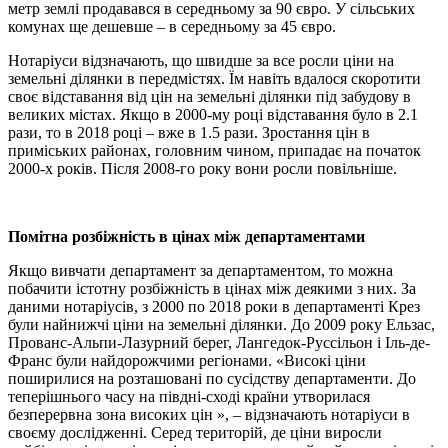
метр землі продавався в середньому за 90 євро. У сільських
комунах ще дешевше – в середньому за 45 євро.
Нотаріуси відзначають, що швидше за все росли ціни на
земельні ділянки в передмістях. Їм навіть вдалося скоротити
своє відставання від цін на земельні ділянки під забудову в
великих містах. Якщо в 2000-му році відставання було в 2.1
рази, то в 2018 році – вже в 1.5 рази. Зростання цін в
приміських районах, головним чином, припадає на початок
2000-х років. Після 2008-го року вони росли повільніше.
Помітна розбіжність в цінах між департаментами
Якщо вивчати департамент за департаментом, то можна
побачити істотну розбіжність в цінах між деякими з них. За
даними нотаріусів, з 2000 по 2018 роки в департаменті Крез
були найнижчі ціни на земельні ділянки. До 2009 року Ельзас,
Прованс-Альпи-Лазурний берег, Лангедок-Руссільон і Іль-де-
Франс були найдорожчими регіонами. «Високі ціни
поширилися на розташовані по сусідству департаменти. До
теперішнього часу на півдні-сході країни утворилася
безперервна зона високих цін », – відзначають нотаріуси в
своєму дослідженні. Серед територій, де ціни виросли