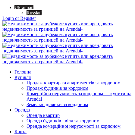
Ukrainian
Russian
Login or Register
Головна
Купівля
Продаж квартир та апартаментів за кордоном
Продаж будинків за кордоном
Комерційна нерухомість за кордоном — купити на
Arendal
Земельні ділянки за кордоном
Оренда
Оренда квартир
Оренда будинків і вілл за кордоном
Оренда комерційної нерухомості за кордоном
Карта