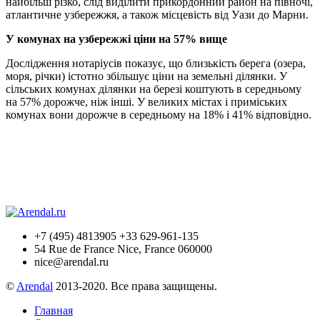
найбільш різко, слід виділити прикордонний район на півночі,
атлантичне узбережжя, а також місцевість від Уази до Марни.
У комунах на узбережжі ціни на 57% вище
Дослідження нотаріусів показує, що близькість берега (озера,
моря, річки) істотно збільшує ціни на земельні ділянки. У
сільських комунах ділянки на березі коштують в середньому
на 57% дорожче, ніж інші. У великих містах і приміських
комунах вони дорожче в середньому на 18% і 41% відповідно.
+7 (495) 4813905 +33 629-961-135
54 Rue de France Nice, France 060000
nice@arendal.ru
©
Arendal
2013-2020. Все права защищены.
Главная