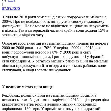
|
07.05.2020
З 2000 по 2018 роки земельні ділянки подорожчали майже на
200%. Про це повідомляють нотаріуси в своєму недавньому
дослідженні. Це не могло не відбитися на цінах на нерухомість
в цілому. Так в материковій частині країни вони додали 15% в
зазначений відрізок часу.
Основне зростання цін на земельні ділянки припав на період з
2000 по 2008 роки – на 170%. У період з 2009 по 2018 роки
вони подорожчали всього на 8%. У 2008 році в світі
вибухнула економічна криза, і ринок нерухомості у Франції
став біполярним. У багатьох міських районах ціни на земельні
ділянки продовжували йти вгору, а в сільських районах вони
стагнували, а іноді і зовсім знижувалися.
У великих містах ціни вище
Рекордних позначок ціни на земельні ділянки досягли в
великих містах. За даними нотаріусів, в 2018 році середня ціна
квадратного метра землі в великих міських поселеннях
дорівнювала 130 євро. У приміських комунах квадратний