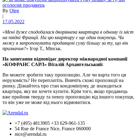
By
Oleg
|
17.05.2022
«
Мені дуже сподобалася дворівнева квартира в одному із міст
на півдні Франції. На цю квартиру є ще один покупець. Чи
можу я запропонувати продавцеві суму більшу за ту, що він
призначив?
» Ігор Т., Мінськ.
На запитання відповідає директор міжнародної компанії
«КОФРАНС САРЛ» Віталій Архангельський:
Ви можете зробити таку пропозицію. Але чи варта того ця
нерухомість? Не переплатіть. Вивчіть схожі пропозиції на
ринку. Дізнайтесь про стан кондомініуму, де знаходиться
квартира, яку ви хочете купити. Крім того, якщо продавець
вже прийняв тверду та певну пропозицію від іншого покупця,
то він уже не може від нього відмовитися.
+7 (495) 4813905 +33 629-961-135
54 Rue de France Nice, France 060000
nice@arendal.ru