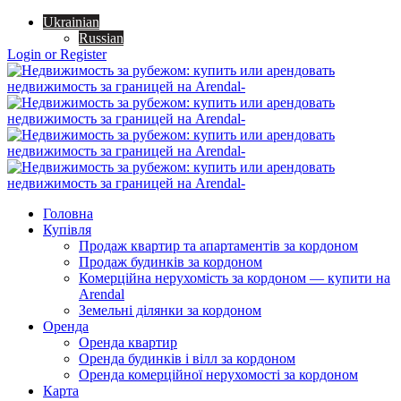
Ukrainian
Russian
Login or Register
Головна
Купівля
Продаж квартир та апартаментів за кордоном
Продаж будинків за кордоном
Комерційна нерухомість за кордоном — купити на
Arendal
Земельні ділянки за кордоном
Оренда
Оренда квартир
Оренда будинків і вілл за кордоном
Оренда комерційної нерухомості за кордоном
Карта