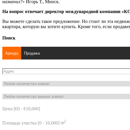
назначил?
» Игорь Т., Минск.
На вопрос отвечает директор международной компании «
Вы можете сделать такое предложение. Но стоит ли эта недвиж
квартира, которую вы хотите купить. Кроме того, если продаве
Поиск
Аренда
Продажа
Цена [
€0
-
€10,000
]
2
Площадь участка [
0
-
10,000
] m