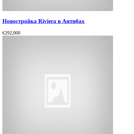
Новостройка Riviera в Антибах
€292,000