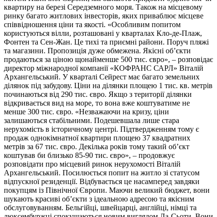
квартиру на березі Середземного моря. Також на місцевому
ринку багато житлових інвесторів, яких приваблює місцеве
співвідношення ціни та якості. «Особливим попитом
користуються вілли, розташовані у кварталах Кло-де-Плаж,
Фонтен та Сен-Жан. Це тихі та приємні райони. Поруч пляжі
та магазини. Пропозиція дуже обмежена. Якісні об’єкти
продаються за ціною щонайменше 500 тис. євро», – розповідає
директор міжнародної компанії «КОФРАНС САРЛ» Віталій
Архангельський. У кварталі Сейрест має багато земельних
ділянок під забудову. Ціни на ділянки площею 1 тис. кв. метрів
починаються від 290 тис. євро. Якщо з території ділянки
відкривається вид на море, то вона вже коштуватиме не
менше 300 тис. євро. «Незважаючи на кризу, ціни
залишаються стабільними. Подешевшала лише стара
нерухомість в історичному центрі. Підтвердженням тому є
продаж однокімнатної квартири площею 37 квадратних
метрів за 67 тис. євро. Декілька років тому такий об’єкт
коштував би близько 85-90 тис. євро», – продовжує
розповідати про місцевий ринок нерухомості Віталій
Архангельський. Посилюється попит на житло зі статусом
відпускної резиденції. Відбувається це насамперед завдяки
покупцям із Північної Європи. Маючи великий бюджет, вони
шукають красиві об’єкти з ідеальною адресою та якісним
обслуговуванням. Бельгійці, швейцарці, англійці, німці та
люксембуржці спокушаються новим виглядом Ла-Сьоти. Вони