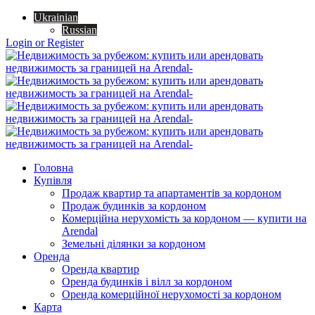
Ukrainian
Russian
Login or Register
Головна
Купівля
Продаж квартир та апартаментів за кордоном
Продаж будинків за кордоном
Комерційна нерухомість за кордоном — купити на
Arendal
Земельні ділянки за кордоном
Оренда
Оренда квартир
Оренда будинків і вілл за кордоном
Оренда комерційної нерухомості за кордоном
Карта