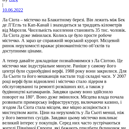
|
10.06.2022
Ла Сіота – містечко на Блакитному березі. Він лежить між Бек
де Л’Егль та Кап-Канай і знаходиться за тридцять кілометрів
від Марселя. Чисельність населення становить 35 тис. чоловік.
Ла Сіота дуже змінилася. Колись це було просте робоче
містечко. А зараз це справжній морський курорт. Місцевий
ринок нерухомості вражає різноманітністю об’єктів та
доступними цінами.
А тепер давайте докладніше познайомимося з Ла Сіотою. Це
містечко має індустріальне минуле. Раніше у самому його
центрі були суднобудівні верфі. 1988 року вони закрилися. Для
Ла Сьоти та його мешканців настали тоді складні часи. У 2007
році верфі були відновлені і містечко стало лідером в
обслуговуванні та ремонті розкішних яхт, а також у
будівництві катамаранів. Завдяки цьому воно здійснило
поворот на 180°. Воно дуже змінилося. Місцева влада почала
розвивати приморську інфраструктуру, включаючи казино, і
згодом Ла Сіота стала місцем, яке міцно асоціюється з
мистецтвом жити. Ціни на нерухомість у Ла Сьоті менші, ніж
у його іменитих сусідів. Завдяки цьому містечко викликає
великий інтерес у покупців. Серед них часто зустрічаються
жителі Північної Європи, які бажають придбати будиночок чи