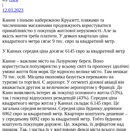
|
12.03.2023
Канни з їхньою набережною Круазетт, пляжами та
численними магазинами продовжують користуватися
привабливістю у покупців житлової нерухомості. Але за
якість життя треба платити. У деяких кварталах ціна
квадратного метра сягає 9 тис. євро за квадратний метр.
У Каннах середня ціна досягає 6145 євро за квадратний метр
Канни – важливе місто на Лазурному березі. Воно
користується популярністю у всьому світі та пропонує ідилічні
умови життя біля моря. Це відносно велике місто. Там мешкає
70 тис. осіб. Місцева економіка базується переважно на
туризмі та торгівлі. Є аеропорт. У сегменті ділової авіації він
вважається другим за величиною аеропортом у Франції. До
Канн виявляють інтерес як покупці основного житла (53%),
так і покупці відпускних резиденцій (43%). Середня ціна
квадратного метра житла у Каннах складає 6.145 євро. Це
загальна середня величина. Середня ціна будинку дорівнює
6962 євро за квадратний метр. Квартири коштують дешевше –
у середньому 6092 євро за квадратний метр. Тобто будинки
коштують покупцям дорожче. Це, зокрема, їх дефіцитом над
ринком. Так, і частка їх у житловому фонді міста всього лише