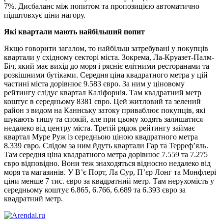
7%. Дисбаланс між попитом та пропозицією автоматично
підштовхує ціни нагору.
Які квартали мають найбільший попит
Якщо говорити загалом, то найбільш затребувані у покупців
квартали у східному секторі міста. Зокрема, Ла-Круазет-Палм-
Біч, який має вихід до моря і рясніє елітними ресторанами та
розкішними бутіками. Середня ціна квадратного метра у цій
частині міста дорівнює 9.583 євро. За ним у ціновому
рейтингу слідує квартал Каліфорнія. Там квадратний метр
коштує в середньому 8381 євро. Цей житловий та зелений
район з видом на Каннську затоку приваблює покупців, які
шукають тишу та спокій, але при цьому ходять залишатися
недалеко від центру міста. Третій рядок рейтингу займає
квартал Муре Руж із середньою ціною квадратного метра
8.339 євро. Слідом за ним йдуть квартали Гар та Терреф’яль.
Там середня ціна квадратного метра дорівнює 7.559 та 7.275
євро відповідно. Вони теж знаходяться відносно недалеко від
моря та магазинів. У В’є Порт, Ла Сур, П’єр Лонг та Монфлері
ціни менше 7 тис. євро за квадратний метр. Там нерухомість у
середньому коштує 6.865, 6.766, 6.689 та 6.393 євро за
квадратний метр.