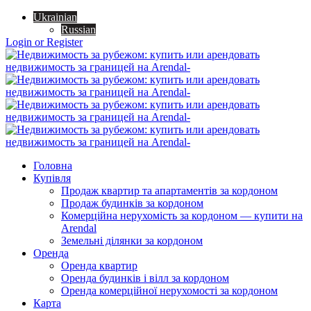
Ukrainian
Russian
Login or Register
Головна
Купівля
Продаж квартир та апартаментів за кордоном
Продаж будинків за кордоном
Комерційна нерухомість за кордоном — купити на
Arendal
Земельні ділянки за кордоном
Оренда
Оренда квартир
Оренда будинків і вілл за кордоном
Оренда комерційної нерухомості за кордоном
Карта