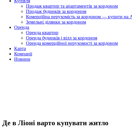
Купівля
Продаж квартир та апартаментів за кордоном
Продаж будинків за кордоном
Комерційна нерухомість за кордоном — купити на A
Земельні ділянки за кордоном
Оренда
Оренда квартир
Оренда будинків і вілл за кордоном
Оренда комерційної нерухомості за кордоном
Карта
Компанії
Новини
Де в Ліоні варто купувати житло