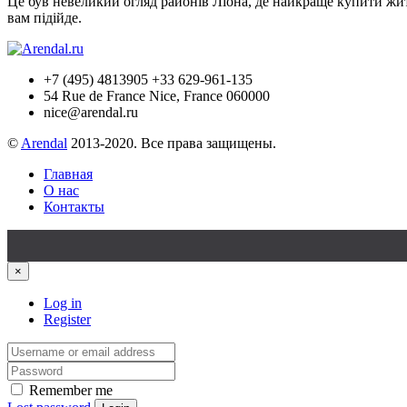
Це був невеликий огляд районів Ліона, де найкраще купити житло
вам підійде.
+7 (495) 4813905 +33 629-961-135
54 Rue de France Nice, France 060000
nice@arendal.ru
©
Arendal
2013-2020. Все права защищены.
Главная
О нас
Контакты
×
Log in
Register
Remember me