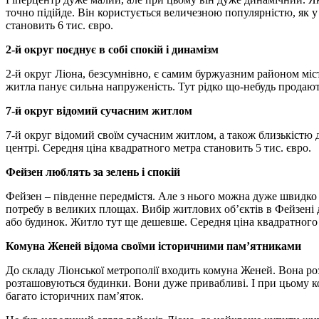
точно підійде. Він користується величезною популярністю, як у 
становить 6 тис. євро.
2-й округ поєднує в собі спокій і динамізм
2-й округ Ліона, безсумнівно, є самим буржуазним районом міст
житла панує сильна напруженість. Тут рідко що-небудь продают
7-й округ відомий сучасним житлом
7-й округ відомий своїм сучасним житлом, а також близькістю д
центрі. Середня ціна квадратного метра становить 5 тис. євро.
Фейзен люблять за зелень і спокій
Фейзен – південне передмістя. Але з нього можна дуже швидко 
потребу в великих площах. Вибір житлових об’єктів в Фейзені 
або будинок. Житло тут ще дешевше. Середня ціна квадратного 
Комуна Женей відома своїми історичними пам’ятниками
До складу Ліонської метрополії входить комуна Женей. Вона ро
розташовуються будинки. Вони дуже привабливі. І при цьому к
багато історичних пам’яток.