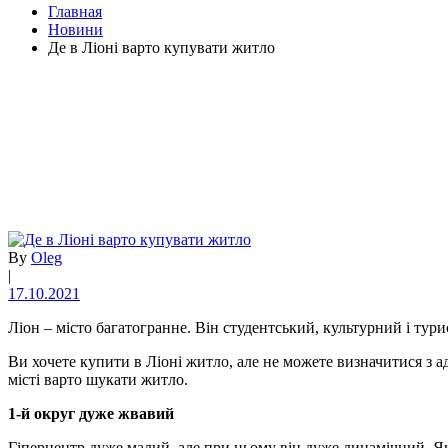
Главная
Новини
Де в Ліоні варто купувати житло
By
Oleg
|
17.10.2021
Ліон – місто багатогранне. Він студентський, культурний і ту
Ви хочете купити в Ліоні житло, але не можете визначитися з 
місті варто шукати житло.
1-й округ дуже жвавий
Гіперцентр дуже малий, але при цьому він дуже динамічний. Як