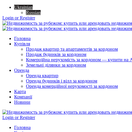
Ukrainian
Russian
Login or Register
Головна
Купівля
Продаж квартир та апартаментів за кордоном
Продаж будинків за кордоном
Комерційна нерухомість за кордоном — купити на A
Земельні ділянки за кордоном
Оренда
Оренда квартир
Оренда будинків і вілл за кордоном
Оренда комерційної нерухомості за кордоном
Карта
Компанії
Новини
Login or Register
Головна