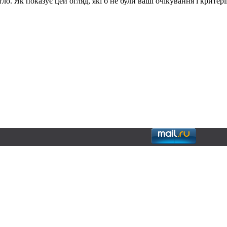
. Як показує цей огляд, які б не були ваші очікування і критерії