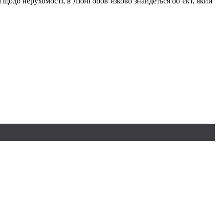
 щодо нерухомості, в Ліоні обов’язково знайдеться об’єкт, який