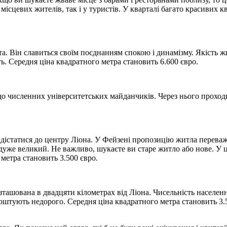
місцевих жителів, так і у туристів. У кварталі багато красивих 
а. Він славиться своїм поєднанням спокою і динамізму. Якість ж
ь. Середня ціна квадратного метра становить 6.600 євро.
о численних університетських майданчиків. Через нього проходит
дістатися до центру Ліона. У Фейзені пропозицію житла переважн
дуже великий. Не важливо, шукаєте ви старе житло або нове. У ц
метра становить 3.500 євро.
зташована в двадцяти кілометрах від Ліона. Чисельність населен
оштують недорого. Середня ціна квадратного метра становить 3