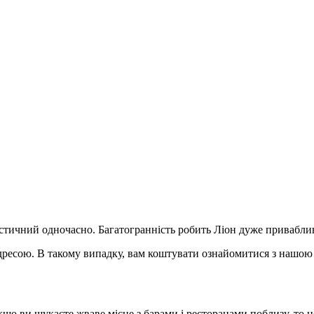
ристичний одночасно. Багатогранність робить Ліон дуже привабли
адресою. В такому випадку, вам коштувати ознайомитися з нашою с
що ви шукаєте жваве місце з барами і ресторанами поблизу, то ц