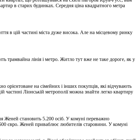
квартир в старих будинках. Середня ціна квадратного метра
иття в цій частині міста дуже висока. Але на місцевому ринку
ь трамвайна лінія і метро. Житло тут вже не таке дороге, як у
о орієнтоване на сімейних і інших покупців, які відчувають
ій частині Ліонській метрополії можна знайти легко квартиру
ня Женей становить 5.200 осіб. У комуні переважно
.500 євро. Женей приваблює любителів старовини. У комуні