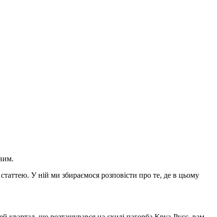
вим.
таттею. У ній ми збираємося розповісти про те, де в цьому
ей квартал, що розташувався на схилі пагорба Круа-Русс, вам