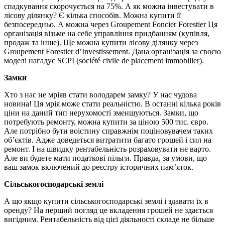
спадкування скорочується на 75%. А як можна інвестувати в
лісову ділянку? Є кілька способів. Можна купити її
безпосередньо. А можна через Groupement Foncier Forestier Ця
організація візьме на себе управління придбанням (купівля,
продаж та інше). Ще можна купити лісову ділянку через
Groupement Forestier d’Investissement. Дана організація за своєю
моделі нагадує SCPI (société civile de placement immobilier).
Замки
Хто з нас не мріяв стати володарем замку? У нас чудова
новина! Ця мрія може стати реальністю. В останні кілька років
ціни на даний тип нерухомості зменшуються. Замки, що
потребують ремонту, можна купити за ціною 500 тис. євро.
Але потрібно бути воістину справжнім поціновувачем таких
об’єктів. Адже доведеться витратити багато грошей і сил на
ремонт. І на швидку рентабельність розраховувати не варто.
Але ви будете мати податкові пільги. Правда, за умови, що
ваш замок включений до реєстру історичних пам’яток.
Сільськогосподарські землі
А що якщо купити сільськогосподарські землі і здавати їх в
оренду? На перший погляд це вкладення грошей не здається
вигідним. Рентабельність від цієї діяльності складе не більше