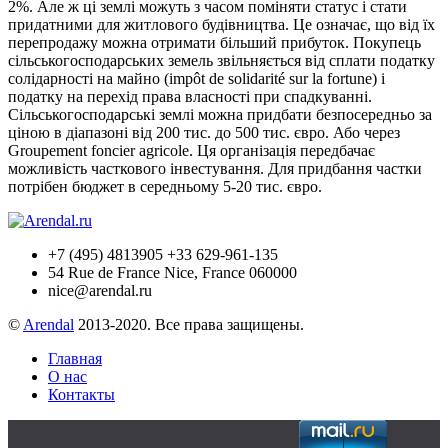
2%. Але ж ці землі можуть з часом поміняти статус і стати
придатними для житлового будівництва. Це означає, що від їх
перепродажу можна отримати більший прибуток. Покупець
сільськогосподарських земель звільняється від сплати податку
солідарності на майно (impôt de solidarité sur la fortune) і
податку на перехід права власності при спадкуванні.
Сільськогосподарські землі можна придбати безпосередньо за
ціною в діапазоні від 200 тис. до 500 тис. євро. Або через
Groupement foncier agricole. Ця організація передбачає
можливість часткового інвестування. Для придбання частки
потрібен бюджет в середньому 5-20 тис. євро.
+7 (495) 4813905 +33 629-961-135
54 Rue de France Nice, France 060000
nice@arendal.ru
©
Arendal
2013-2020. Все права защищены.
Главная
О нас
Контакты