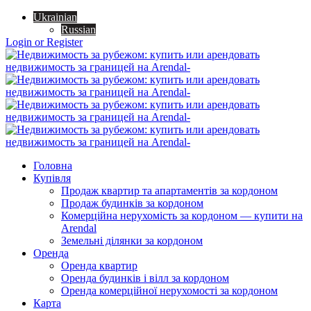
Ukrainian
Russian
Login or Register
Головна
Купівля
Продаж квартир та апартаментів за кордоном
Продаж будинків за кордоном
Комерційна нерухомість за кордоном — купити на
Arendal
Земельні ділянки за кордоном
Оренда
Оренда квартир
Оренда будинків і вілл за кордоном
Оренда комерційної нерухомості за кордоном
Карта