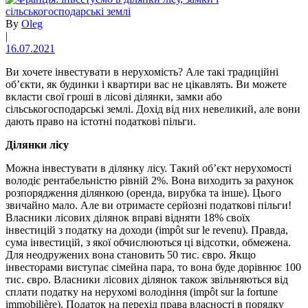
By
Oleg
|
16.07.2021
Ви хочете інвестувати в нерухомість? Але такі традиційні
об’єкти, як будинки і квартири вас не цікавлять. Ви можете
вкласти свої гроші в лісові ділянки, замки або
сільськогосподарські землі. Дохід від них невеликий, але вони
дають право на істотні податкові пільги.
Ділянки лісу
Можна інвестувати в ділянку лісу. Такий об’єкт нерухомості
володіє рентабельністю рівній 2%. Вона виходить за рахунок
розпорядження ділянкою (оренда, вирубка та інше). Цього
звичайно мало. Але ви отримаєте серйозні податкові пільги!
Власники лісових ділянок вправі відняти 18% своїх
інвестицій з податку на доходи (impôt sur le revenu). Правда,
сума інвестицій, з якої обчислюються ці відсотки, обмежена.
Для неодружених вона становить 50 тис. євро. Якщо
інвесторами виступає сімейна пара, то вона буде дорівнює 100
тис. євро. Власники лісових ділянок також звільняються від
сплати податку на нерухомі володіння (impôt sur la fortune
immobilière). Податок на перехід права власності в порядку