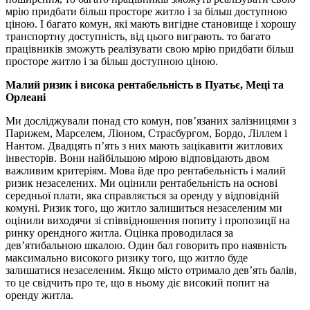
мрію придбати більш просторе житло і за більш доступною
ціною. І багато комун, які мають вигідне становище і хорошу
транспортну доступність, від цього виграють. то багато
працівників зможуть реалізувати свою мрію придбати більш
просторе житло і за більш доступною ціною.
Малий ризик і висока рентабельність в Пуатьє, Меці та
Орлеані
Ми досліджували понад сто комун, пов’язаних залізницями з
Парижем, Марселем, Ліоном, Страсбургом, Бордо, Ліллем і
Нантом. Двадцять п’ять з них мають зацікавити житлових
інвесторів. Вони найбільшою мірою відповідають двом
важливим критеріям. Мова йде про рентабельність і малий
ризик незаселених. Ми оцінили рентабельність на основі
середньої плати, яка справляється за оренду у відповідній
комуні. Ризик того, що житло залишиться незаселеним ми
оцінили виходячи зі співвідношення попиту і пропозиції на
ринку орендного житла. Оцінка проводилася за
дев’ятибальною шкалою. Один бал говорить про наявність
максимально високого ризику того, що житло буде
залишатися незаселеним. Якщо місто отримало дев’ять балів,
то це свідчить про те, що в ньому діє високий попит на
оренду житла.