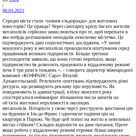
|
06.01.2021
Середні міста стали «новим ельдороадо» для житлових
інвесторів? Це правда? Через санітарну кризу багато жителів
мегаполісів серйозно замислюються про те, щоб переїхати в
яке-небудь розташоване неподалік невеличке містечко. Це
підтверджують дані соціологічних досліджень. «У липні
минулого року в мегаполісах проводилося опитування серед
працівників великих підприємств. Більше третини
респондентів заявили, що вони готові переїхати, якщо
підприємство їм дозволить працювати в віддаленому режимі
хоча б три рази в тиждень », – говорить директор міжнародної
компанії «КОФРАНС Сарл» Віталій
Архангельський. Результати опитувань підтверджують різні
ресурси, що розміщують рекламу про нерухомість. Як
повідомляють їх адміністрації, влітку минулого року
спостерігалося неймовірне збільшення числа запитів на
об’єкти житлової нерухомості в околицях
мегаполісів. Нотаріуси у свою чергу реєструють зростання цін
на будинки в Іль-де-Франс і одночасне падіння цін на
квартири в Парижі. Чи буде цей попит на житло в невеликих
містах стійким? Складно відповісти на дане питання. Проте
якщо робота у віддаленому режимі отримає більш широке
поширення, то багато працівників зможуть реалізувати свою