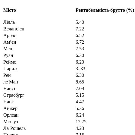
Місто
Рентабельність-брутто (%)
Лілль
5.40
Веланс’єн
7.22
Аррас
6.52
Ам’єн
6.72
Мец
7.53
Руан
6.30
Реймс
6.20
Париж
3..33
Рен
6.30
ле Ман
8.65
Нансі
7.09
Страсбург
5.15
Нант
4.47
Анжер
5.36
Орлеан
6.24
Мюлуз
12.75
Ла-Рошель
4.23
Пуатьє
7.15