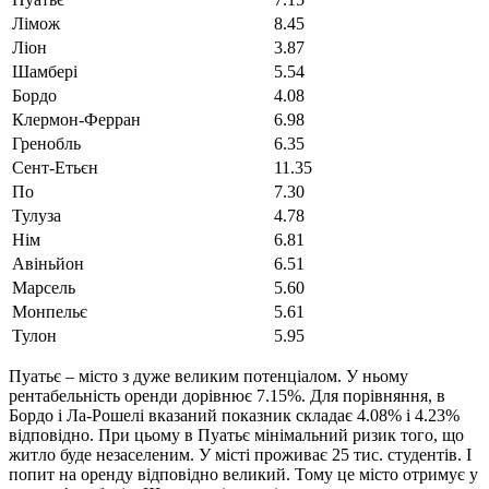
Лімож
8.45
Ліон
3.87
Шамбері
5.54
Бордо
4.08
Клермон-Ферран
6.98
Гренобль
6.35
Сент-Етьєн
11.35
По
7.30
Тулуза
4.78
Нім
6.81
Авіньйон
6.51
Марсель
5.60
Монпельє
5.61
Тулон
5.95
Пуатьє – місто з дуже великим потенціалом. У ньому
рентабельність оренди дорівнює 7.15%. Для порівняння, в
Бордо і Ла-Рошелі вказаний показник складає 4.08% і 4.23%
відповідно. При цьому в Пуатьє мінімальний ризик того, що
житло буде незаселеним. У місті проживає 25 тис. студентів. І
попит на оренду відповідно великий. Тому це місто отримує у