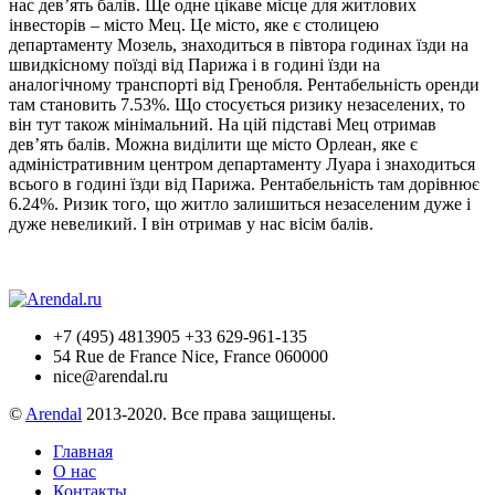
нас дев’ять балів. Ще одне цікаве місце для житлових
інвесторів – місто Мец. Це місто, яке є столицею
департаменту Мозель, знаходиться в півтора годинах їзди на
швидкісному поїзді від Парижа і в годині їзди на
аналогічному транспорті від Гренобля. Рентабельність оренди
там становить 7.53%. Що стосується ризику незаселених, то
він тут також мінімальний. На цій підставі Мец отримав
дев’ять балів. Можна виділити ще місто Орлеан, яке є
адміністративним центром департаменту Луара і знаходиться
всього в годині їзди від Парижа. Рентабельність там дорівнює
6.24%. Ризик того, що житло залишиться незаселеним дуже і
дуже невеликий. І він отримав у нас вісім балів.
+7 (495) 4813905 +33 629-961-135
54 Rue de France Nice, France 060000
nice@arendal.ru
©
Arendal
2013-2020. Все права защищены.
Главная
О нас
Контакты