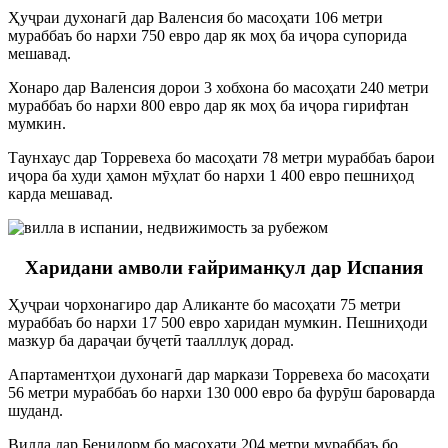
Ҳуҷраи духонагӣ дар Валенсия бо масоҳати 106 метри
мураббаъ бо нархи 750 евро дар як моҳ ба иҷора супорида
мешавад.
Хонаро дар Валенсия дорои 3 хобхона бо масоҳати 240 метри
мураббаъ бо нархи 800 евро дар як моҳ ба иҷора гирифтан
мумкин.
Таунхаус дар Торревеха бо масоҳати 78 метри мураббаъ барои
иҷора ба худи ҳамон мӯҳлат бо нархи 1 400 евро пешниҳод
карда мешавад.
Харидани амволи ғайриманқул дар Испания
Ҳуҷраи чорхонагиро дар Аликанте бо масоҳати 75 метри
мураббаъ бо нархи 17 500 евро харидан мумкин. Пешниҳоди
мазкур ба дараҷаи буҷетӣ таалллуқ дорад.
Апартаментҳои духонагӣ дар маркази Торревеха бо масоҳати
56 метри мураббаъ бо нархи 130 000 евро ба фурӯш бароварда
шуданд.
Вилла дар Бенидорм бо масоҳати 204 метри мураббаъ бо