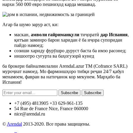
нархи 560 000 евро пешниҳод карда мешавад.
Агар ба шумо зарур аст, ки:
маскан,
амволи ғайриманқули
тиҷоратӣ
дар Испания
,
қитъаи заминро барои харидан ё ба иҷора супоридан
пайдо намоед;
созиши хариду фурӯшро дуруст баста ба имзо расонед;
иншоотро суғурта ва баҳогузорӣ кунед
ба брокери байналмилалии ArendaLazur TM (Cofrance SARL)
муроҷиат намоед. Мо фармоишҳоро тибқи реҷаи 24/7 қабул
менамоем, фавран ва натиҷанок кор мекунем. Марҳабо ба
Испания!
Subscribe
Subscribe
+7 (495) 4813905 +33 629-961-135
54 Rue de France Nice, France 060000
nice@arendal.ru
©
Arendal
2013-2020. Все права защищены.