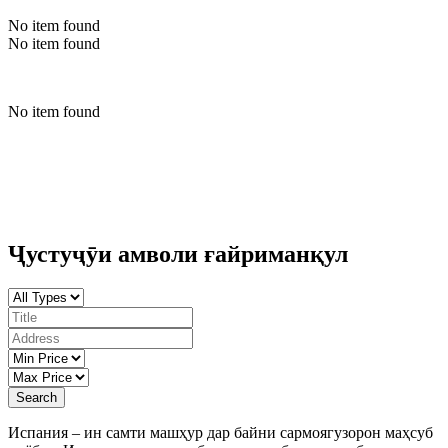
No item found
No item found
No item found
Ҷустуҷӯи амволи ғайриманқул
Search
Испания – ин самти машҳур дар байни сармоягузорон маҳсуб