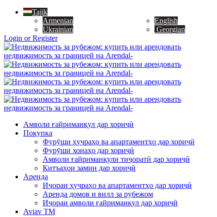
Tajik
Armenian
English
Ukrainian
Georgian
Login or Register
Амволи ғайриманқул дар хориҷӣ
Покупка
Фурӯши ҳуҷраҳо ва апартаментҳо дар хориҷӣ
Фурӯши хонаҳо дар хориҷӣ
Амволи ғайриманқули тиҷоратӣ дар хориҷӣ
Қитъаҳои замин дар хориҷӣ
Аренда
Иҷораи ҳуҷраҳо ва апартаментҳо дар хориҷӣ
Аренда домов и вилл за рубежом
Иҷораи амволи ғайриманқул дар хориҷӣ
Aviav TM