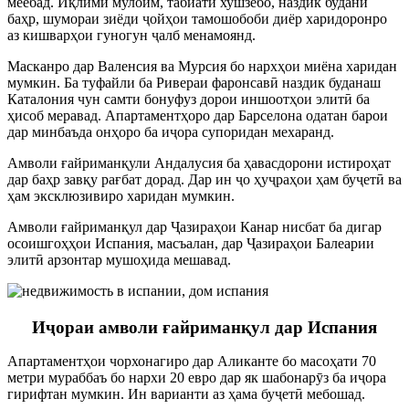
меёбад. Иқлими мулоим, табиати хушзебо, наздик будани
баҳр, шумораи зиёди ҷойҳои тамошобоби диёр харидоронро
аз кишварҳои гуногун ҷалб менамоянд.
Масканро дар Валенсия ва Мурсия бо нархҳои миёна харидан
мумкин. Ба туфайли ба Ривераи фаронсавӣ наздик буданаш
Каталония чун самти бонуфуз дорои иншоотҳои элитӣ ба
ҳисоб меравад. Апартаментҳоро дар Барселона одатан барои
дар минбаъда онҳоро ба иҷора супоридан мехаранд.
Амволи ғайриманқули Андалусия ба ҳавасдорони истироҳат
дар баҳр завқу рағбат дорад. Дар ин ҷо ҳуҷраҳои ҳам буҷетӣ ва
ҳам эксклюзивиро харидан мумкин.
Амволи ғайриманқул дар Ҷазираҳои Канар нисбат ба дигар
осоишгоҳҳои Испания, масъалан, дар Ҷазираҳои Балеарии
элитӣ арзонтар мушоҳида мешавад.
Иҷораи амволи ғайриманқул дар Испания
Апартаментҳои чорхонагиро дар Аликанте бо масоҳати 70
метри мураббаъ бо нархи 20 евро дар як шабонарӯз ба иҷора
гирифтан мумкин. Ин варианти аз ҳама буҷетӣ мебошад.