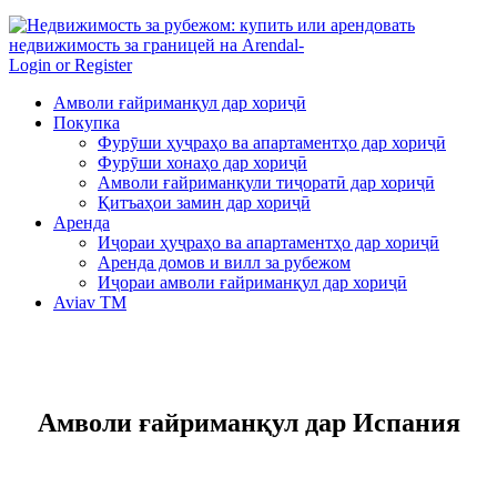
Login or Register
Амволи ғайриманқул дар хориҷӣ
Покупка
Фурӯши ҳуҷраҳо ва апартаментҳо дар хориҷӣ
Фурӯши хонаҳо дар хориҷӣ
Амволи ғайриманқули тиҷоратӣ дар хориҷӣ
Қитъаҳои замин дар хориҷӣ
Аренда
Иҷораи ҳуҷраҳо ва апартаментҳо дар хориҷӣ
Аренда домов и вилл за рубежом
Иҷораи амволи ғайриманқул дар хориҷӣ
Aviav TM
Амволи ғайриманқул дар Испания