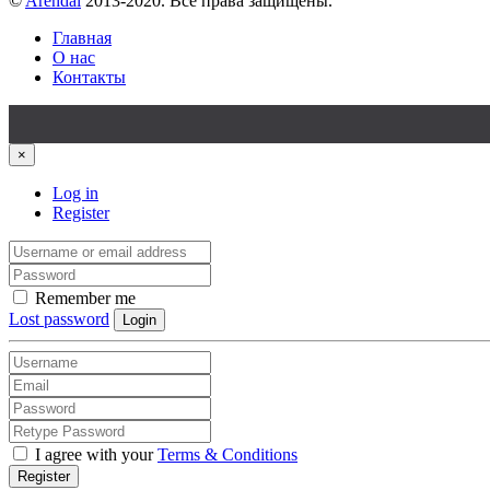
©
Arendal
2013-2020. Все права защищены.
Главная
О нас
Контакты
×
Log in
Register
Remember me
Lost password
Login
I agree with your
Terms & Conditions
Register