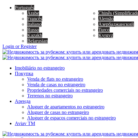
Português
Árabe
Chinês (Simplificad
Francês
Alemão
Italiano
Азербаджанский
Russo
Turco
Kazakh
Kyrgyz
Belarusian
Login or Register
Imobiliário no estrangeiro
Покупка
Venda de flats no estrangeiro
Venda de casas no estrangeiro
Propriedades comerciais no estrangeiro
Terrenos no estrangeiro
Аренда
Aluguer de apartamentos no estrangeiro
Aluguer de casas no estrangeiro
Aluguer de espaços comerciais no estrangeiro
Aviav TM