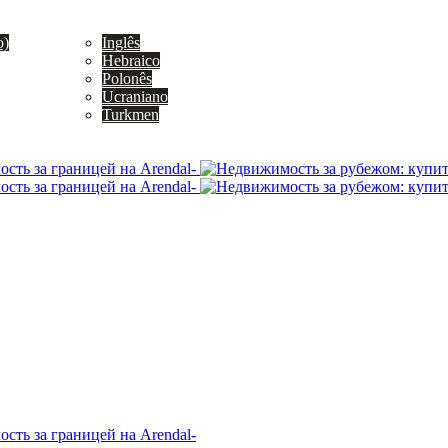
o)
Inglês
Hebraico
Polonês
Ucraniano
Turkmen