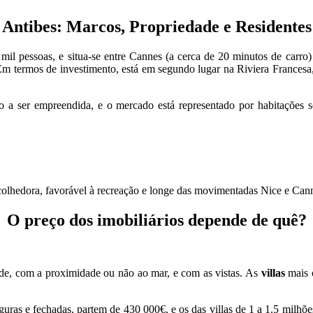
Antibes: Marcos, Propriedade e Residentes
l pessoas, e situa-se entre Cannes (a cerca de 20 minutos de carro)
m termos de investimento, está em segundo lugar na Riviera Francesa, 
 a ser empreendida, e o mercado está representado por habitações s
olhedora, favorável à recreação e longe das movimentadas Nice e Cannes
O preço dos imobiliários depende de quê?
dade, com a proximidade ou não ao mar, e com as vistas. As
villas
mais 
uras e fechadas, partem de 430 000€, e os das villas de 1 a 1.5 milhõe