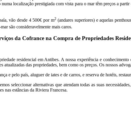
numa localização prestigiada com vista para o mar têm preços a partir 
2
baía, vão desde 4 500€ por m
(andares superiores) e aquelas penthou
ra-mar são consideravelmente mais caros.
rviços da Cofrance na Compra de Propriedades Reside
opriedade residencial em Antibes. A nossa experiência e conheciment
ões atualizadas das propriedades, bem como os preços. Os nossos advoga
ça e pelo país, aluguer de iates e de carros, e reserva de hotéis, restaur
mos seleccionar alternativas que atendam todas as suas necessidades, 
s nas estâncias da Riviera Francesa.