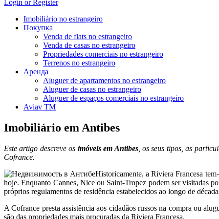
Login or Register
Imobiliário no estrangeiro
Покупка
Venda de flats no estrangeiro
Venda de casas no estrangeiro
Propriedades comerciais no estrangeiro
Terrenos no estrangeiro
Аренда
Aluguer de apartamentos no estrangeiro
Aluguer de casas no estrangeiro
Aluguer de espaços comerciais no estrangeiro
Aviav TM
Imobiliário em Antibes
Este artigo descreve os
imóveis em Antibes
, os seus tipos, as parti
Cofrance.
Historicamente, a Riviera Francesa tem-s
hoje. Enquanto Cannes, Nice ou Saint-Tropez podem ser visitadas por
próprios regulamentos de residência estabelecidos ao longo de década
A Cofrance presta assistência aos cidadãos russos na compra ou alugue
são das propriedades mais procuradas da Riviera Francesa.