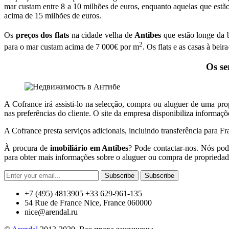
mar custam entre 8 a 10 milhões de euros, enquanto aquelas que estão 
acima de 15 milhões de euros.
Os
preços dos flats
na cidade velha de
Antibes
que estão longe da 
2
para o mar custam acima de 7 000€ por m
. Os flats e as casas à bei
Os se
A Cofrance irá assisti-lo na selecção, compra ou aluguer de uma pr
nas preferências do cliente. O site da empresa disponibiliza informaç
A Cofrance presta serviços adicionais, incluindo transferência para Fran
À procura de
imobiliário em Antibes
? Pode contactar-nos. Nós pode
para obter mais informações sobre o aluguer ou compra de propriedade
Subscribe
Subscribe
+7 (495) 4813905 +33 629-961-135
54 Rue de France Nice, France 060000
nice@arendal.ru