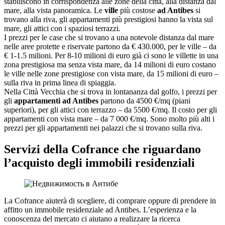
stabiliscono in corrispondenza alle zone della città, alla distanza dal
mare, alla vista panoramica. Le
ville
più costose
ad Antibes
si
trovano alla riva, gli appartamenti più prestigiosi hanno la vista sul
mare, gli attici con i spaziosi terrazzi.
I prezzi per le case che si trovano a una notevole distanza dal mare
nelle aree protette e riservate partono da € 430.000, per le ville – da
€ 1-1.5 milioni. Per 8-10 milioni di euro già ci sono le villette in una
zona prestigiosa ma senza vista mare, da 14 milioni di euro costano
le ville nelle zone prestigiose con vista mare, da 15 milioni di euro –
sulla riva in prima linea di spiaggia.
Nella Città Vecchia che si trova in lontananza dal golfo, i prezzi per
gli
appartamenti ad Antibes
partono da 4500 €/mq (piani
superiori), per gli attici con terrazzo – da 5500 €/mq. Il costo per gli
appartamenti con vista mare – da 7 000 €/mq. Sono molto più alti i
prezzi per gli appartamenti nei palazzi che si trovano sulla riva.
Servizi della Cofrance che riguardano
l’acquisto degli immobili residenziali
La Cofrance aiuterà di scegliere, di comprare oppure di prendere in
affitto un immobile residenziale ad Antibes. L’esperienza e la
conoscenza del mercato ci aiutano a realizzare la ricerca