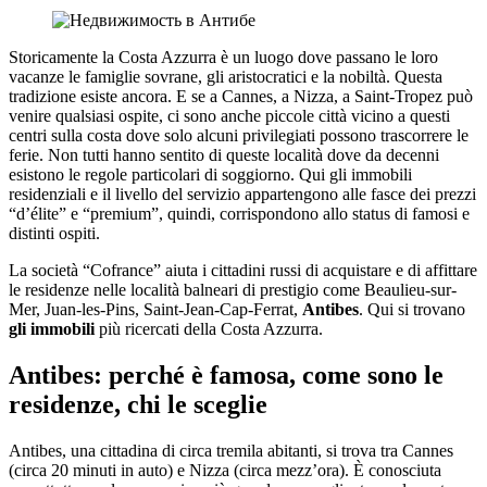
Storicamente la Costa Azzurra è un luogo dove passano le loro
vacanze le famiglie sovrane, gli aristocratici e la nobiltà. Questa
tradizione esiste ancora. E se a Cannes, a Nizza, a Saint-Tropez può
venire qualsiasi ospite, ci sono anche piccole città vicino a questi
centri sulla costa dove solo alcuni privilegiati possono trascorrere le
ferie. Non tutti hanno sentito di queste località dove da decenni
esistono le regole particolari di soggiorno. Qui gli immobili
residenziali e il livello del servizio appartengono alle fasce dei prezzi
“d’élite” e “premium”, quindi, corrispondono allo status di famosi e
distinti ospiti.
La società “Cofrance” aiuta i cittadini russi di acquistare e di affittare
le residenze nelle località balneari di prestigio come Beaulieu-sur-
Mer, Juan-les-Pins, Saint-Jean-Cap-Ferrat,
Antibes
. Qui si trovano
gli immobili
più ricercati della Costa Azzurra.
Antibes: perché è famosa, come sono le
residenze, chi le sceglie
Antibes, una cittadina di circa tremila abitanti, si trova tra Cannes
(circa 20 minuti in auto) e Nizza (circa mezz’ora). È conosciuta