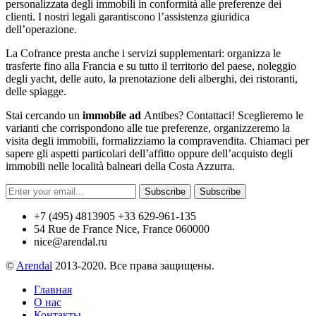
personalizzata degli immobili in conformità alle preferenze dei
clienti. I nostri legali garantiscono l’assistenza giuridica
dell’operazione.
La Cofrance presta anche i servizi supplementari: organizza le
trasferte fino alla Francia e su tutto il territorio del paese, noleggio
degli yacht, delle auto, la prenotazione deli alberghi, dei ristoranti,
delle spiagge.
Stai cercando un
immobile ad
Antibes? Contattaci! Sceglieremo le
varianti che corrispondono alle tue preferenze, organizzeremo la
visita degli immobili, formalizziamo la compravendita. Chiamaci per
sapere gli aspetti particolari dell’affitto oppure dell’acquisto degli
immobili nelle località balneari della Costa Azzurra.
Subscribe
Subscribe
+7 (495) 4813905 +33 629-961-135
54 Rue de France Nice, France 060000
nice@arendal.ru
©
Arendal
2013-2020. Все права защищены.
Главная
О нас
Контакты