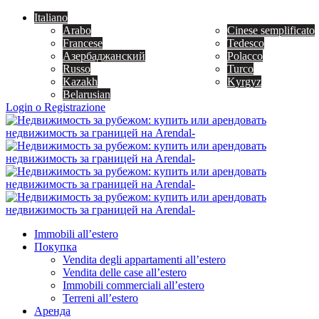
Italiano
Arabo
Cinese semplificato
Francese
Tedesco
Азербаджанский
Polacco
Russo
Turco
Kazakh
Kyrgyz
Belarusian
Login o Registrazione
Immobili all’estero
Покупка
Vendita degli appartamenti all’estero
Vendita delle case all’estero
Immobili commerciali all’estero
Terreni all’estero
Аренда