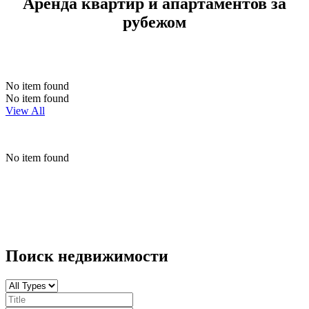
Аренда квартир и апартаментов за
рубежом
No item found
No item found
View All
No item found
Поиск недвижимости