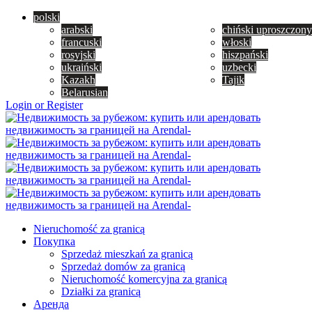
polski
arabski
chiński uproszczony
francuski
włoski
rosyjski
hiszpański
ukraiński
uzbecki
Kazakh
Tajik
Belarusian
Login or Register
Nieruchomość za granicą
Покупка
Sprzedaż mieszkań za granicą
Sprzedaż domów za granicą
Nieruchomość komercyjna za granicą
Działki za granicą
Аренда