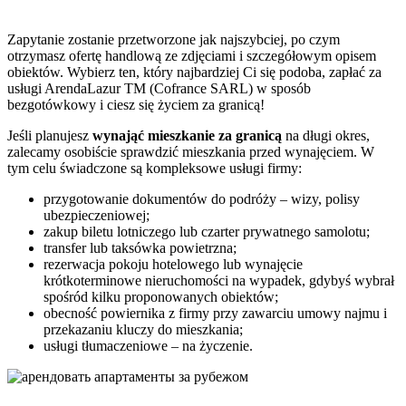
Zapytanie zostanie przetworzone jak najszybciej, po czym
otrzymasz ofertę handlową ze zdjęciami i szczegółowym opisem
obiektów. Wybierz ten, który najbardziej Ci się podoba, zapłać za
usługi ArendaLazur TM (Cofrance SARL) w sposób
bezgotówkowy i ciesz się życiem za granicą!
Jeśli planujesz
wynająć mieszkanie za granicą
na długi okres,
zalecamy osobiście sprawdzić mieszkania przed wynajęciem. W
tym celu świadczone są kompleksowe usługi firmy:
przygotowanie dokumentów do podróży – wizy, polisy
ubezpieczeniowej;
zakup biletu lotniczego lub czarter prywatnego samolotu;
transfer lub taksówka powietrzna;
rezerwacja pokoju hotelowego lub wynajęcie
krótkoterminowe nieruchomości na wypadek, gdybyś wybrał
spośród kilku proponowanych obiektów;
obecność powiernika z firmy przy zawarciu umowy najmu i
przekazaniu kluczy do mieszkania;
usługi tłumaczeniowe – na życzenie.