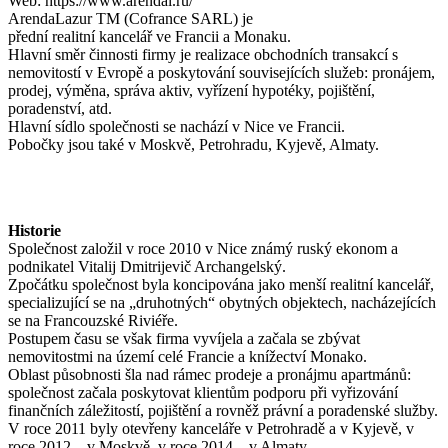
Web: https://www.arendal.ru/
ArendaLazur TM (Cofrance SARL) je
přední realitní kancelář ve Francii a Monaku.
Hlavní směr činnosti firmy je realizace obchodních transakcí s
nemovitostí v Evropě a poskytování souvisejících služeb: pronájem,
prodej, výměna, správa aktiv, vyřízení hypotéky, pojištění,
poradenství, atd.
Hlavní sídlo společnosti se nachází v Nice ve Francii.
Pobočky jsou také v Moskvě, Petrohradu, Kyjevě, Almaty.
Historie
Společnost založil v roce 2010 v Nice známý ruský ekonom a
podnikatel Vitalij Dmitrijevič Archangelský.
Zpočátku společnost byla koncipována jako menší realitní kancelář,
specializující se na „druhotných“ obytných objektech, nacházejících
se na Francouzské Riviéře.
Postupem času se však firma vyvíjela a začala se zbývat
nemovitostmi na území celé Francie a knížectví Monako.
Oblast působnosti šla nad rámec prodeje a pronájmu apartmánů:
společnost začala poskytovat klientům podporu při vyřizování
finančních záležitostí, pojištění a rovněž právní a poradenské služby.
V roce 2011 byly otevřeny kanceláře v Petrohradě a v Kyjevě, v
roce 2012 – v Moskvě, v roce 2014 – v Almaty.