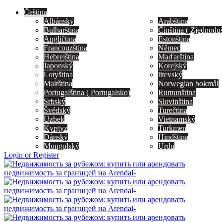
Čeština
Albánský
Arabština
Bulharština
Čínština ( Zjednodu
Angličtina
Estonština
Francouzština
Němec
Hebrejština
Maďarština
Japonský
Korejský
Lotyština
litevský
Maltština
Norwegian bokmål
Portugalština ( Portugalsko)
Rumunština
Srbský
Slovinština
Švédský
Turečtina
Uzbek
Vietnamský
Kyrgyz
Turkmen
Dánský
Hindština
Mongolský
Urdu
Login or Register