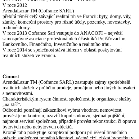
V roce 2012
ArendaLazur TM (Cofrance SARL)
přebírá téměř celý stávající realitní trh ve Francii: byty, domy, vily,
zámky, komerční prostory pro různé účely, pozemky, novostavby,
rodinné domy.
V roce 2013 Cofrance Sarl vstupuje do ANACOFI – největší
samosprávné asociace profesionálních účastníků Pojišťovacího,
Bankovního, Finančního, Investičního a realitního trhu.
V roce 2014 se společnost stává lídrem v oblasti poskytování
realitních služeb ve Francii.
Činnost
ArendaLazur TM (Cofrance SARL) zastupuje zájmy spotřebitelů
realitních služeb v průběhu prodeje, pronájmu nebo jiných transakcí
s nemovitostmi.
Charakteristickým rysem činnosti společnosti je organizace služby
„na klíč“.
Odborníci pomáhají zákazníkovi vybrat vhodnou nemovitost,
provést jeho kontrolu, uzavřít kupní smlouvu, sjednat pojištění,
najmout servisní společnost, případně provést rekonstrukci či opravu
bytových nebo nebytových objektů.
Kromě toho poskytuje komplexní podporu při řešení finančních
otázek: společnost pomáhá klientovi, včetně cizí, získat hypotéku v