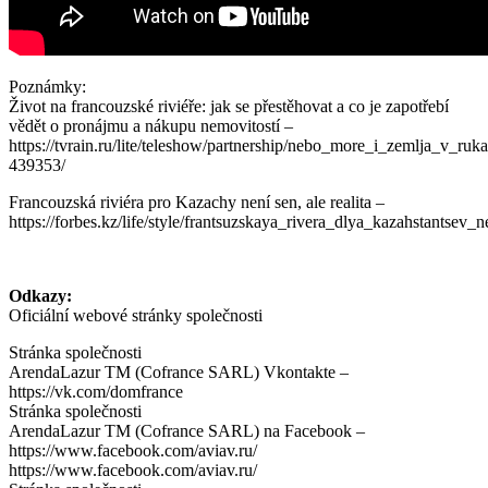
Poznámky:
Život na francouzské riviéře: jak se přestěhovat a co je zapotřebí
vědět o pronájmu a nákupu nemovitostí –
https://tvrain.ru/lite/teleshow/partnership/nebo_more_i_zemlja_v_ruk
439353/
Francouzská riviéra pro Kazachy není sen, ale realita –
https://forbes.kz/life/style/frantsuzskaya_rivera_dlya_kazahstantsev_
Odkazy:
Oficiální webové stránky společnosti
Stránka společnosti
ArendaLazur TM (Cofrance SARL) Vkontakte –
https://vk.com/domfrance
Stránka společnosti
ArendaLazur TM (Cofrance SARL) na Facebook –
https://www.facebook.com/aviav.ru/
https://www.facebook.com/aviav.ru/