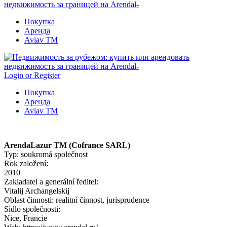
Покупка
Аренда
Aviav TM
Login or Register
Покупка
Аренда
Aviav TM
ArendaLazur TM (Cofrance SARL)
Typ: soukromá společnost
Rok založení:
2010
Zakladatel a generální ředitel:
Vitalij Archangelskij
Oblast činnosti: realitní činnost, jurisprudence
Sídlo společnosti:
Nice, Francie