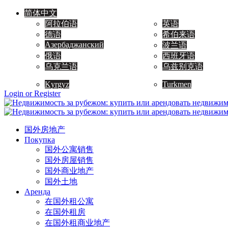
简体中文
阿拉伯语
英语
德语
希伯来语
Азербаджанский
波兰语
俄语
西班牙语
乌克兰语
乌兹别克语
Kyrgyz
Turkmen
Login or Register
国外房地产
Покупка
国外公寓销售
国外房屋销售
国外商业地产
国外土地
Аренда
在国外租公寓
在国外租房
在国外租商业地产