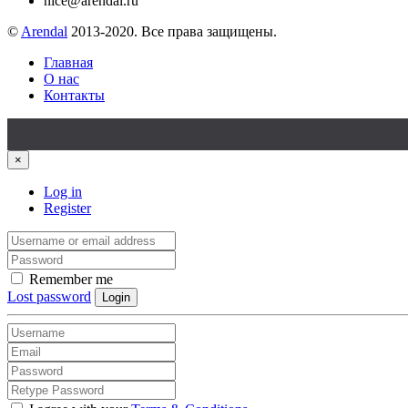
nice@arendal.ru
©
Arendal
2013-2020. Все права защищены.
Главная
О нас
Контакты
×
Log in
Register
Remember me
Lost password
Login