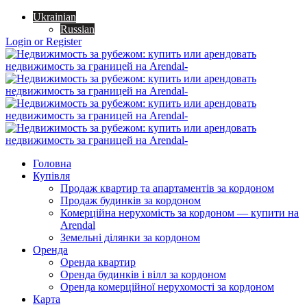
Ukrainian
Russian
Login or Register
Головна
Купівля
Продаж квартир та апартаментів за кордоном
Продаж будинків за кордоном
Комерційна нерухомість за кордоном — купити на
Arendal
Земельні ділянки за кордоном
Оренда
Оренда квартир
Оренда будинків і вілл за кордоном
Оренда комерційної нерухомості за кордоном
Карта