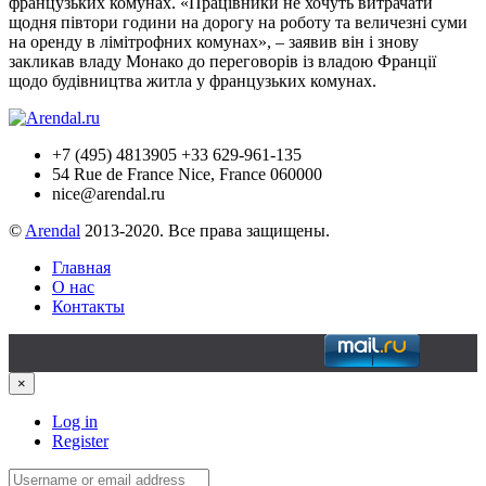
французьких комунах. «Працівники не хочуть витрачати
щодня півтори години на дорогу на роботу та величезні суми
на оренду в лімітрофних комунах», – заявив він і знову
закликав владу Монако до переговорів із владою Франції
щодо будівництва житла у французьких комунах.
+7 (495) 4813905 +33 629-961-135
54 Rue de France Nice, France 060000
nice@arendal.ru
©
Arendal
2013-2020. Все права защищены.
Главная
О нас
Контакты
×
Log in
Register