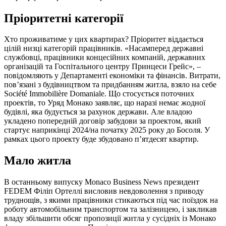
Пріоритетні категорії
Хто проживатиме у цих квартирах? Пріоритет віддається
цілій низці категорій працівників. «Насамперед державні
службовці, працівники концесійних компаній, державних
організацій та Госпітального центру Принцеси Грейс», –
повідомляють у Департаменті економіки та фінансів. Витрати,
пов’язані з будівництвом та придбанням житла, взяло на себе
Société Immobilière Domaniale. Що стосується поточних
проектів, то Уряд Монако заявляє, що наразі немає жодної
будівлі, яка будується за рахунок держави. Але владою
укладено попередній договір забудови за проектом, який
стартує наприкінці 2024/на початку 2025 року до Босоля. У
рамках цього проекту буде збудовано п’ятдесят квартир.
Мало житла
В останньому випуску Monaco Business News президент
FEDEM Філіп Ортеллі висловив невдоволення з приводу
труднощів, з якими працівники стикаються під час поїздок на
роботу автомобільним транспортом та залізницею, і закликав
владу збільшити обсяг пропозиції житла у сусідніх із Монако