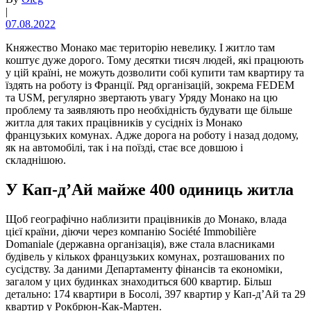
|
07.08.2022
Княжество Монако має територію невелику. І житло там
коштує дуже дорого. Тому десятки тисяч людей, які працюють
у цій країні, не можуть дозволити собі купити там квартиру та
їздять на роботу із Франції. Ряд організацій, зокрема FEDEM
та USM, регулярно звертають увагу Уряду Монако на цю
проблему та заявляють про необхідність будувати ще більше
житла для таких працівників у сусідніх із Монако
французьких комунах. Адже дорога на роботу і назад додому,
як на автомобілі, так і на поїзді, стає все довшою і
складнішою.
У Кап-д’Ай майже 400 одиниць житла
Щоб географічно наблизити працівників до Монако, влада
цієї країни, діючи через компанію Société Immobilière
Domaniale (державна організація), вже стала власниками
будівель у кількох французьких комунах, розташованих по
сусідству. За даними Департаменту фінансів та економіки,
загалом у цих будинках знаходиться 600 квартир. Більш
детально: 174 квартири в Босолі, 397 квартир у Кап-д’Ай та 29
квартир у Рокбрюн-Как-Мартен.