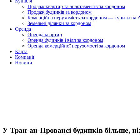
Купівля
Продаж квартир та апартаментів за кордоном
Продаж будинків за кордоном
Комерційна нерухомість за кордоном — купити на A
Земельні ділянки за кордоном
Оренда
Оренда квартир
Оренда будинків і вілл за кордоном
Оренда комерційної нерухомості за кордоном
Карта
Компанії
Новини
У Тран-ан-Провансі будинків більше, н