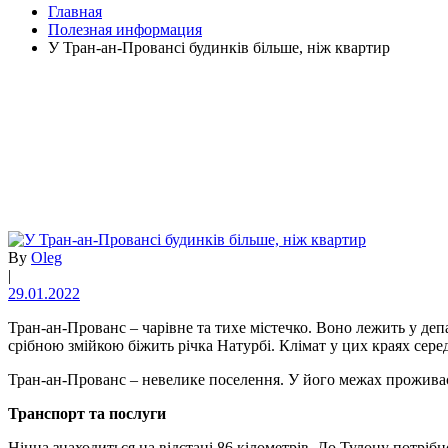
Главная
Полезная информация
У Тран-ан-Провансі будинків більше, ніж квартир
By
Oleg
|
29.01.2022
Тран-ан-Прованс – чарівне та тихе містечко. Воно лежить у деп
срібною змійкою біжить річка Натурбі. Клімат у цих краях сере
Тран-ан-Прованс – невелике поселення. У його межах проживає
Транспорт та послуги
Ніцца знаходиться на відстані 86 кілометрів. До Тулону потріб