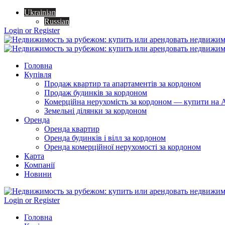
Ukrainian
Russian
Login or Register
Головна
Купівля
Продаж квартир та апартаментів за кордоном
Продаж будинків за кордоном
Комерційна нерухомість за кордоном — купити на A
Земельні ділянки за кордоном
Оренда
Оренда квартир
Оренда будинків і вілл за кордоном
Оренда комерційної нерухомості за кордоном
Карта
Компанії
Новини
Login or Register
Головна