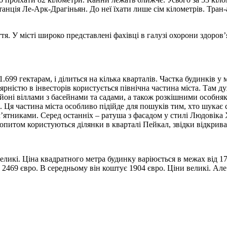
 станція Ле-Арк-Драгіньян. До неї їхати лише сім кілометрів. Тр
. У місті широко представлені фахівці в галузі охорони здоров’я
699 гектарам, і ділиться на кілька кварталів. Частка будинків у
ярністю в інвесторів користується північна частина міста. Там д
йоні віллами з басейнами та садами, а також розкішними особняк
Ця частина міста особливо підійде для пошуків тим, хто шукає 
тниками. Серед останніх – ратуша з фасадом у стилі Людовіка X
питом користуються ділянки в кварталі Пейкал, звідки відкрива
еликі. Ціна квадратного метра будинку варіюється в межах від 17
о 2469 євро. В середньому він коштує 1904 євро. Ціни великі. Ал