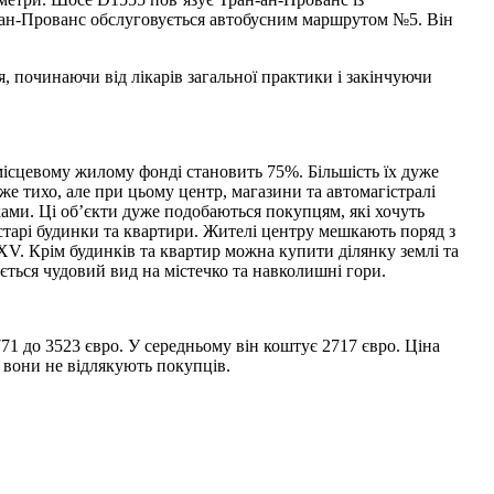
ан-ан-Прованс обслуговується автобусним маршрутом №5. Він
, починаючи від лікарів загальної практики і закінчуючи
 місцевому жилому фонді становить 75%. Більшість їх дуже
уже тихо, але при цьому центр, магазини та автомагістралі
ами. Ці об’єкти дуже подобаються покупцям, які хочуть
старі будинки та квартири. Жителі центру мешкають поряд з
V. Крім будинків та квартир можна купити ділянку землі та
ється чудовий вид на містечко та навколишні гори.
71 до 3523 євро. У середньому він коштує 2717 євро. Ціна
е вони не відлякують покупців.