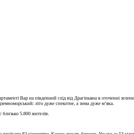
артаменті Вар на південний схід від Драгіньяна в оточенні зелен
дземноморський: літо дуже спекотне, а зима дуже м’яка.
 близько 5.800 жителів.
но проїхати 82 кілометри. Канни лежать ближче. Усього за 53 кі