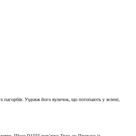
их пагорбів. Уздовж його вуличок, що потопають у зелені,
лометри. Шосе D1555 пов’язує Тран-ан-Прованс із