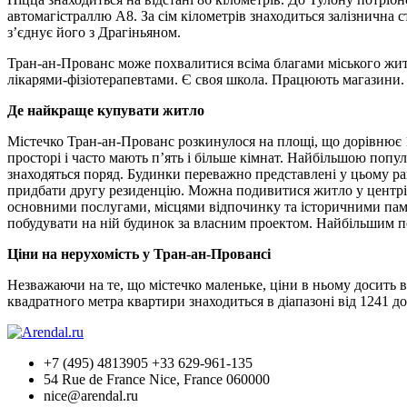
автомагістраллю А8. За сім кілометрів знаходиться залізнична
з’єднує його з Драгіньяном.
Тран-ан-Прованс може похвалитися всіма благами міського життя
лікарями-фізіотерапевтами. Є своя школа. Працюють магазини.
Де найкраще купувати житло
Містечко Тран-ан-Прованс розкинулося на площі, що дорівнює 1.
просторі і часто мають п’ять і більше кімнат. Найбільшою попул
знаходяться поряд. Будинки переважно представлені у цьому ра
придбати другу резиденцію. Можна подивитися житло у центрі. 
основними послугами, місцями відпочинку та історичними пам’я
побудувати на ній будинок за власним проектом. Найбільшим по
Ціни на нерухомість у Тран-ан-Провансі
Незважаючи на те, що містечко маленьке, ціни в ньому досить в
квадратного метра квартири знаходиться в діапазоні від 1241 д
+7 (495) 4813905 +33 629-961-135
54 Rue de France Nice, France 060000
nice@arendal.ru