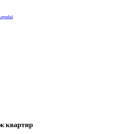
rendal
іж квартир