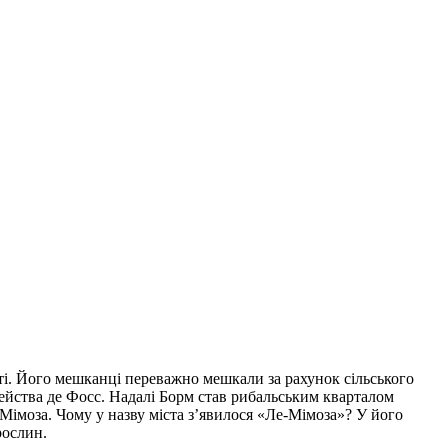
ті. Його мешканці переважно мешкали за рахунок сільського
імейства де Фосс. Надалі Борм став рибальським кварталом
Мімоза. Чому у назву міста з’явилося «Ле-Мімоза»? У його
рослин.