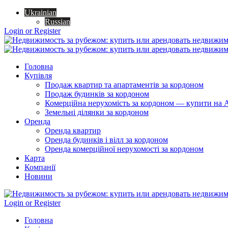
Ukrainian
Russian
Login or Register
Головна
Купівля
Продаж квартир та апартаментів за кордоном
Продаж будинків за кордоном
Комерційна нерухомість за кордоном — купити на A
Земельні ділянки за кордоном
Оренда
Оренда квартир
Оренда будинків і вілл за кордоном
Оренда комерційної нерухомості за кордоном
Карта
Компанії
Новини
Login or Register
Головна