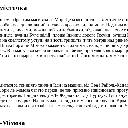
 містечка
орем і гірським масивом де Мор. Це мальовниче і автентичне по
горба і має дивовижний за своєю красою вид на море. Над ним в
ими вуличками, можна побачити будинки, збудовані ще в епоху 
инуле: вулиця Бугенвілій, площа Інжиру, дорога Гречки, вулиця 
а скелястому уступі на висоті тридцять п’ять метрів над рівнем 
ляжі Борм-ле-Мімоза вважаються одними з найкрасивіших у країні
ок. Він має у своєму розпорядженні безліч прогулянкових маршр
их господарствах вино чудової якості. Його можна там же спроб
диться за тридцять хвилин їзди на машині від Єра і Райоль-Канад
Борн-ле-Мімоза багато парків, де так приємно здійснювати прогул
 ресторанів. Наприклад, у «Ле Жарда» та «Лу Пуртау». Тут пану
одиться ярмарок. На ній можна придбати місцеві продукти. Крім 
ься навчальних закладів, то в містечку є дитячі садки та школи.
е-Мімоза