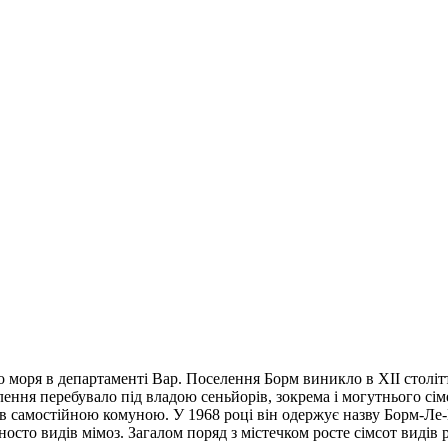
о моря в департаменті Вар. Поселення Борм виникло в XII століт
елення перебувало під владою сеньйорів, зокрема і могутнього с
ав самостійною комуною. У 1968 році він одержує назву Борм-Ле-
носто видів мімоз. Загалом поряд з містечком росте сімсот видів 