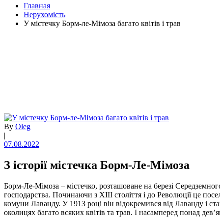
Главная
Нерухомість
У містечку Борм-ле-Мімоза багато квітів і трав
By
Oleg
|
07.08.2022
З історії містечка Борм-Ле-Мімоза
Борм-Ле-Мімоза – містечко, розташоване на березі Середземног
господарства. Починаючи з XIII століття і до Революції це пос
комуни Лаванду. У 1913 році він відокремився від Лаванду і ст
околицях багато всяких квітів та трав. І насамперед понад дев’я