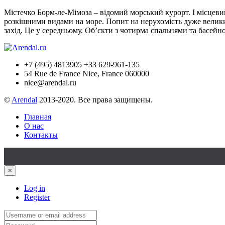
Містечко Борм-ле-Мімоза – відомий морський курорт. І місцевий
розкішними видами на море. Попит на нерухомість дуже велики
захід. Це у середньому. Об’єкти з чотирма спальнями та басейн
+7 (495) 4813905 +33 629-961-135
54 Rue de France Nice, France 060000
nice@arendal.ru
©
Arendal
2013-2020. Все права защищены.
Главная
О нас
Контакты
×
Log in
Register