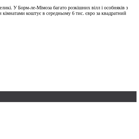
ликі. У Борм-ле-Мімоза багато розкішних вілл і особняків з
 кімнатами коштує в середньому 6 тис. євро за квадратний