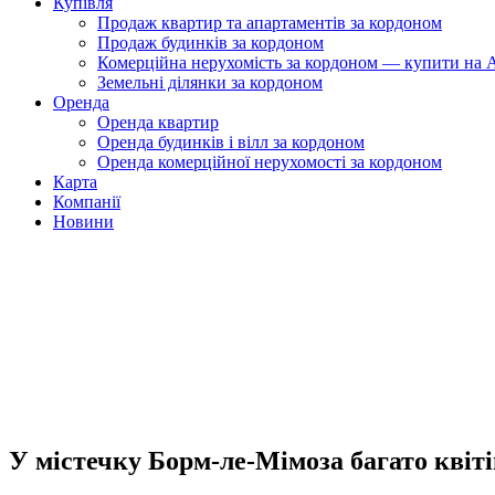
Купівля
Продаж квартир та апартаментів за кордоном
Продаж будинків за кордоном
Комерційна нерухомість за кордоном — купити на A
Земельні ділянки за кордоном
Оренда
Оренда квартир
Оренда будинків і вілл за кордоном
Оренда комерційної нерухомості за кордоном
Карта
Компанії
Новини
У містечку Борм-ле-Мімоза багато квіті