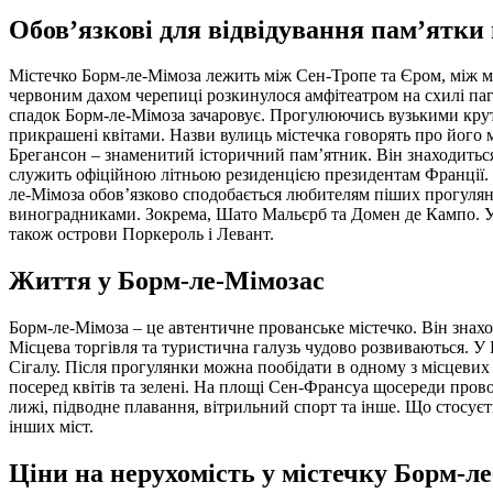
Обов’язкові для відвідування пам’ятки
Містечко Борм-ле-Мімоза лежить між Сен-Тропе та Єром, між м
червоним дахом черепиці розкинулося амфітеатром на схилі па
спадок Борм-ле-Мімоза зачаровує. Прогулюючись вузькими крут
прикрашені квітами. Назви вулиць містечка говорять про його м
Брегансон – знаменитий історичний пам’ятник. Він знаходиться н
служить офіційною літньою резиденцією президентам Франції. П
ле-Мімоза обов’язково сподобається любителям піших прогулян
виноградниками. Зокрема, Шато Мальєрб та Домен де Кампо. У ц
також острови Поркероль і Левант.
Життя у Борм-ле-Мімозас
Борм-ле-Мімоза – це автентичне прованське містечко. Він знахо
Місцева торгівля та туристична галузь чудово розвиваються. У 
Сігалу. Після прогулянки можна пообідати в одному з місцевих
посеред квітів та зелені. На площі Сен-Франсуа щосереди пров
лижі, підводне плавання, вітрильний спорт та інше. Що стосуєт
інших міст.
Ціни на нерухомість у містечку Борм-л