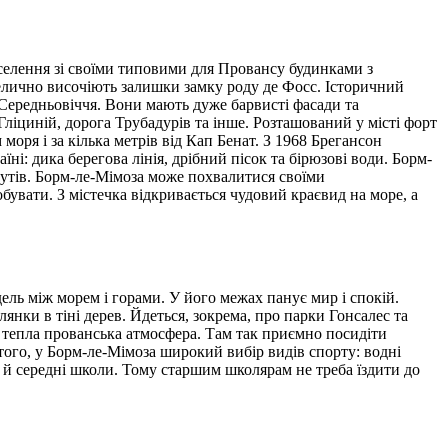
селення зі своїми типовими для Провансу будинками з
елично височіють залишки замку роду де Фосс. Історичний
Середньовіччя. Вони мають дуже барвисті фасади та
Гліциній, дорога Трубадурів та інше. Розташований у місті форт
моря і за кілька метрів від Кап Бенат. З 1968 Брегансон
: дика берегова лінія, дрібний пісок та бірюзові води. Борм-
утів. Борм-ле-Мімоза може похвалитися своїми
увати. З містечка відкривається чудовий краєвид на море, а
ель між морем і горами. У його межах панує мир і спокій.
янки в тіні дерев. Йдеться, зокрема, про парки Гонсалес та
є тепла прованська атмосфера. Там так приємно посидіти
того, у Борм-ле-Мімоза широкий вибір видів спорту: водні
 Є й середні школи. Тому старшим школярам не треба їздити до