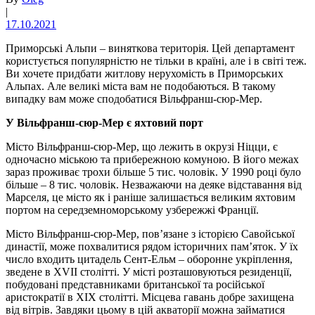
|
17.10.2021
Приморські Альпи – виняткова територія. Цей департамент
користується популярністю не тільки в країні, але і в світі теж.
Ви хочете придбати житлову нерухомість в Приморських
Альпах. Але великі міста вам не подобаються. В такому
випадку вам може сподобатися Вільфранш-сюр-Мер.
У Вільфранш-сюр-Мер є яхтовий порт
Місто Вільфранш-сюр-Мер, що лежить в окрузі Ніцци, є
одночасно міською та прибережною комуною. В його межах
зараз проживає трохи більше 5 тис. чоловік. У 1990 році було
більше – 8 тис. чоловік. Незважаючи на деяке відставання від
Марселя, це місто як і раніше залишається великим яхтовим
портом на середземноморському узбережжі Франції.
Місто Вільфранш-сюр-Мер, пов’язане з історією Савойської
династії, може похвалитися рядом історичних пам’яток. У їх
число входить цитадель Сент-Ельм – оборонне укріплення,
зведене в XVII столітті. У місті розташовуються резиденції,
побудовані представниками британської та російської
аристократії в XIX столітті. Місцева гавань добре захищена
від вітрів. Завдяки цьому в цій акваторії можна займатися