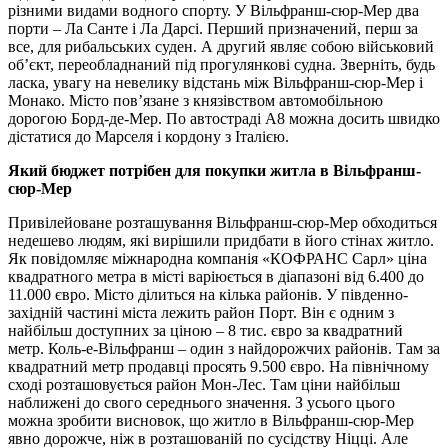
різними видами водного спорту. У Вільфранш-сюр-Мер два
порти – Ла Санте і Ла Дарсі. Перший призначений, перш за
все, для рибальських суден. А другий являє собою військовий
об’єкт, переобладнаний під прогулянкові судна. Зверніть, будь
ласка, увагу на невелику відстань між Вільфранш-сюр-Мер і
Монако. Місто пов’язане з князівством автомобільною
дорогою Борд-де-Мер. По автостраді А8 можна досить швидко
дістатися до Марселя і кордону з Італією.
Який бюджет потрібен для покупки житла в Вільфранш-
сюр-Мер
Привілейоване розташування Вільфранш-сюр-Мер обходиться
недешево людям, які вирішили придбати в його стінах житло.
Як повідомляє міжнародна компанія «КОФРАНС Сарл» ціна
квадратного метра в місті варіюється в діапазоні від 6.400 до
11.000 євро. Місто ділиться на кілька районів. У південно-
західній частині міста лежить район Порт. Він є одним з
найбільш доступних за ціною – 8 тис. євро за квадратний
метр. Коль-е-Вільфранш – один з найдорожчих районів. Там за
квадратний метр продавці просять 9.500 євро. На північному
сході розташовується район Мон-Лес. Там ціни найбільш
наближені до свого середнього значення. З усього цього
можна зробити висновок, що житло в Вільфранш-сюр-Мер
явно дорожче, ніж в розташованій по сусідству Ніцці. Але