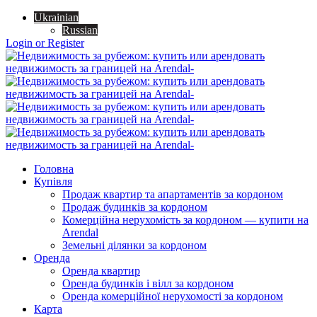
Ukrainian
Russian
Login or Register
Головна
Купівля
Продаж квартир та апартаментів за кордоном
Продаж будинків за кордоном
Комерційна нерухомість за кордоном — купити на
Arendal
Земельні ділянки за кордоном
Оренда
Оренда квартир
Оренда будинків і вілл за кордоном
Оренда комерційної нерухомості за кордоном
Карта