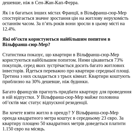
дешевше, ніж в Сен-Жан-Кап-Ферра.
Як і в багатьох інших містах Франції, в Вільфранш-сюр-Мер
спостерігається значне зростання цін на житлову нерухомість
останнім часом. За п’ять років вони зросли в цьому місті на
12.4%.
Які об’єкти користуються найбільшим попитом в
Вільфранш-сюр-Мер?
Статистика показує, що квартири в Вільфранш-сюр-Мер
користуються найбільшим попитом. Ними цікавиться 73%
покупців, серед яких зустрічається досить багато житлових
інвесторів. Йдеться переважно про квартири середньої площі.
Третина з них складається з трьох кімнат. Квартири коштують
приблизно на 30% дешевше, ніж будинки.
Багато французів прагнуть придбати квартиру для проведення
в ній відпустки. У Вільфранш-сюр-Мер майже половина
об’єктів має статус відпускної резиденції.
Ви хочете взяти житло в оренду? У Вільфранш-сюр-Мер
оренда квадратного метра коштує в середньому 23 євро. За
квартиру площею 50 квадратних метрів доведеться платити
1.150 євро на місяць.