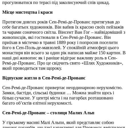
прогулюватися по терасі під заколисуючий спів цикад.
Місце мистецтва і краси
Протягом довгих років Сен-Ремі-де-Прованс притягував до
себе багатьох художників. Він вабив їх красою своїх пейзажів
та чарами сонячного світла. Вінсент Ван Гог – найвідоміший з
живописців, які гостювали в Сен-Ремі-де-Прованс. Він
приїхав в містечко в травні 1889 року і попросив поселити
його в Сен-Поль-де-мавзолей. У спокійній атмосфері цього
монастиря він всього за один рік написав майже 150 картин. В
наші дні живопис як і раніше відіграє важливу роль в Сен-
Ремі-де-Прованс. Про це свідчить свято «Шлях Художників»,
який проводиться там щороку.
Відпускне житло в Сен-Ремі-де-Прованс
Сен-Ремі-де-Прованс привертає неординарною нерухомістю.
Замки, бастіди, сільські будинки … Можна знайти щось і
більш сучасне. У центрі міста і на пагорбах розташовано
багато об’єктів елітної нерухомості.
Сен-Ремі-де-Прованс – столиця Малих Альп
У гірському масиві Малі Альпи, який представляє собою
ланцюг пагорбів, що такі характерні для Провансу, вмістилося