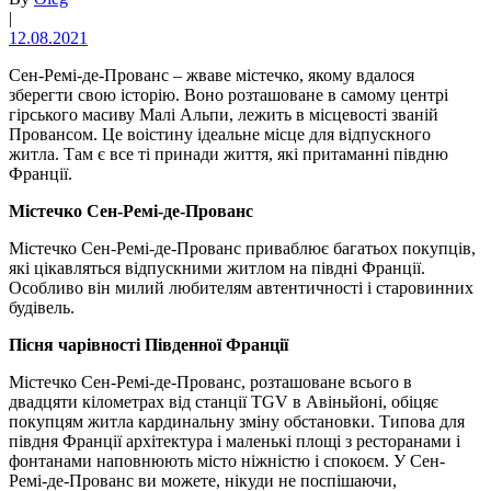
|
12.08.2021
Сен-Ремі-де-Прованс – жваве містечко, якому вдалося
зберегти свою історію. Воно розташоване в самому центрі
гірського масиву Малі Альпи, лежить в місцевості званій
Провансом. Це воістину ідеальне місце для відпускного
житла. Там є все ті принади життя, які притаманні півдню
Франції.
Містечко Сен-Ремі-де-Прованс
Містечко Сен-Ремі-де-Прованс приваблює багатьох покупців,
які цікавляться відпускними житлом на півдні Франції.
Особливо він милий любителям автентичності і старовинних
будівель.
Пісня чарівності Південної Франції
Містечко Сен-Ремі-де-Прованс, розташоване всього в
двадцяти кілометрах від станції TGV в Авіньйоні, обіцяє
покупцям житла кардинальну зміну обстановки. Типова для
півдня Франції архітектура і маленькі площі з ресторанами і
фонтанами наповнюють місто ніжністю і спокоєм. У Сен-
Ремі-де-Прованс ви можете, нікуди не поспішаючи,