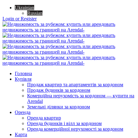
Ukrainian
Russian
Login or Register
Головна
Купівля
Продаж квартир та апартаментів за кордоном
Продаж будинків за кордоном
Комерційна нерухомість за кордоном — купити на
Arendal
Земельні ділянки за кордоном
Оренда
Оренда квартир
Оренда будинків і вілл за кордоном
Оренда комерційної нерухомості за кордоном
Карта