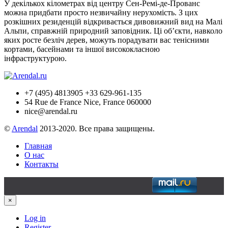
У декількох кілометрах від центру Сен-Ремі-де-Прованс
можна придбати просто незвичайну нерухомість. З цих
розкішних резиденцій відкривається дивовижний вид на Малі
Альпи, справжній природний заповідник. Ці об’єкти, навколо
яких росте безліч дерев, можуть порадувати вас тенісними
кортами, басейнами та іншої висококласною
інфраструктурою.
+7 (495) 4813905 +33 629-961-135
54 Rue de France Nice, France 060000
nice@arendal.ru
©
Arendal
2013-2020. Все права защищены.
Главная
О нас
Контакты
×
Log in
Register