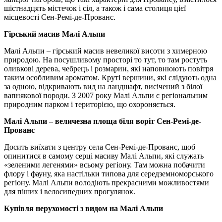
шістнадцять містечок і сіл, а також і сама столиця цієї
місцевості Сен-Ремі-де-Прованс.
Гірський масив Малі Альпи
Малі Альпи – гірський масив невеликої висоти з химерною
природою. На посушливому просторі то тут, то там ростуть
оливкові дерева, чебрець і розмарин, які наповнюють повітря
таким особливим ароматом. Круті вершини, які слідують одна
за одною, відкривають вид на ландшафт, висічений з білої
вапнякової породи. З 2007 року Малі Альпи є регіональним
природним парком і територією, що охороняється.
Малі Альпи – величезна площа біля воріт Сен-Ремі-де-
Прованс
Досить виїхати з центру села Сен-Ремі-де-Прованс, щоб
опинитися в самому серці масиву Малі Альпи, які служать
«зеленими легенями» всьому регіону. Там можна побачити
флору і фауну, яка настільки типова для середземноморського
регіону. Малі Альпи володіють прекрасними можливостями
для піших і велосипедних прогулянок.
Купівля нерухомості з видом на Малі Альпи