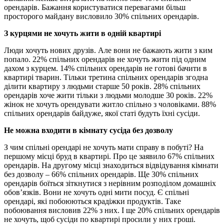
орендарів. Бажання користуватися перевагами більш
просторого майдану висловило 30% спільних орендарів.
З курцями не хочуть жити в одній квартирі
Люди хочуть нових друзів. Але вони не бажають жити з ким
попало. 22% спільних орендарів не хочуть жити під одним
дахом з курцем. 14% спільних орендарів не готові бачити в
квартирі тварин. Тільки третина спільних орендарів згодна
ділити квартиру з людьми старше 50 років. 28% спільних
орендарів хоче жити тільки з людьми молодше 30 років. 22%
жінок не хочуть орендувати житло спільно з чоловіками. 88%
спільних орендарів байдуже, якої статі будуть їхні сусіди.
Не можна входити в кімнату сусіда без дозволу
З чим спільні орендарі не хочуть мати справу в побуті? На
першому місці бруд в квартирі. Про це заявило 67% спільних
орендарів. На другому місці знаходиться відвідування кімнати
без дозволу – 66% спільних орендарів. Ще 30% спільних
орендарів боїться зіткнутися з нерівним розподілом домашніх
обов’язків. Вони не хочуть одні мити посуд. Є спільні
орендарі, які побоюються крадіжки продуктів. Таке
побоювання висловив 22% з них. І ще 20% спільних орендарів
не хочуть, щоб сусіди по квартирі просили у них гроші.