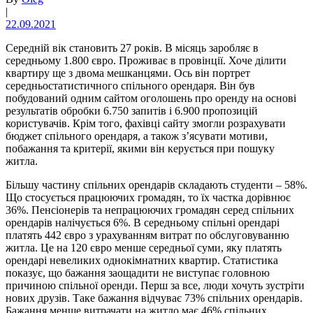
|
22.09.2021
Середній вік становить 27 років. В місяць заробляє в
середньому 1.800 євро. Проживає в провінції. Хоче ділити
квартиру ще з двома мешканцями. Ось він портрет
середньостатистичного спільного орендаря. Він був
побудований одним сайтом оголошень про оренду на основі
результатів обробки 6.750 запитів і 6.900 пропозицій
користувачів. Крім того, фахівці сайту змогли розрахувати
бюджет спільного орендаря, а також з’ясувати мотиви,
побажання та критерії, якими він керується при пошуку
житла.
Більшу частину спільних орендарів складають студенти – 58%.
Що стосується працюючих громадян, то їх частка дорівнює
36%. Пенсіонерів та непрацюючих громадян серед спільних
орендарів налічується 6%. В середньому спільні орендарі
платять 442 євро з урахуванням витрат по обслуговуванню
житла. Це на 120 євро менше середньої суми, яку платять
орендарі невеликих однокімнатних квартир. Статистика
показує, що бажання заощадити не виступає головною
причиною спільної оренди. Перш за все, люди хочуть зустріти
нових друзів. Таке бажання відчуває 73% спільних орендарів.
Бажання менше витрачати на житло має 46% спільних