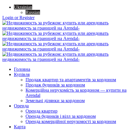
Ukrainian
Russian
Login or Register
Головна
Купівля
Продаж квартир та апартаментів за кордоном
Продаж будинків за кордоном
Комерційна нерухомість за кордоном — купити на
Arendal
Земельні ділянки за кордоном
Оренда
Оренда квартир
Оренда будинків і вілл за кордоном
Оренда комерційної нерухомості за кордоном
Карта