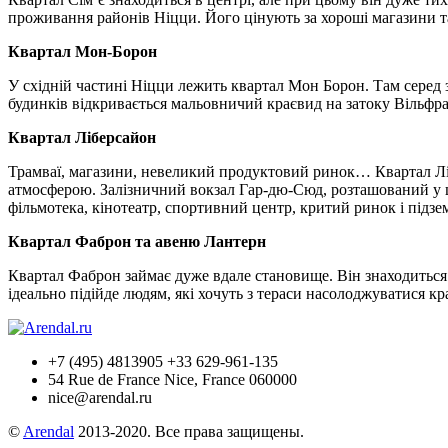
проживання районів Ніцци. Його цінують за хороші магазини т
Квартал Мон-Борон
У східній частині Ніцци лежить квартал Мон Борон. Там серед зе
будинків відкривається мальовничий краєвид на затоку Вільфр
Квартал Ліберсайон
Трамваї, магазини, невеликий продуктовий ринок… Квартал Лі
атмосферою. Залізничний вокзал Гар-дю-Сюд, розташований у ці
фільмотека, кінотеатр, спортивний центр, критий ринок і підз
Квартал Фаброн та авеню Лантерн
Квартал Фаброн займає дуже вдале становище. Він знаходиться 
ідеально підійде людям, які хочуть з тераси насолоджуватися кр
+7 (495) 4813905 +33 629-961-135
54 Rue de France Nice, France 060000
nice@arendal.ru
©
Arendal
2013-2020. Все права защищены.