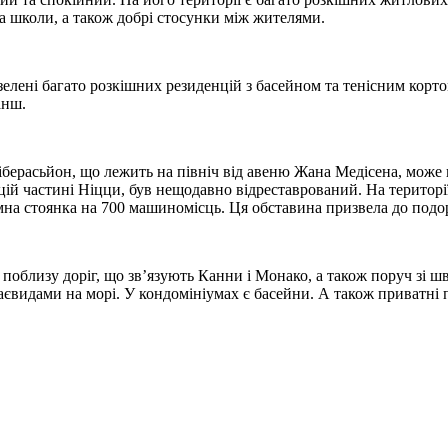
а школи, а також добрі стосунки між жителями.
лені багато розкішних резиденцій з басейном та тенісним кортом,
анш.
берасьйон, що лежить на північ від авеню Жана Медісена, мож
й частині Ніцци, був нещодавно відреставрований. На території
емна стоянка на 700 машиномісць. Ця обставина призвела до под
поблизу доріг, що зв’язують Канни і Монако, а також поруч зі ш
аєвидами на морі. У кондомініумах є басейни. А також приватні п