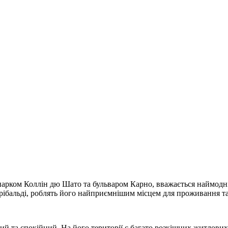
ж парком Коллін дю Шато та бульваром Карно, вважається наймод
рібальді, роблять його найприємнішим місцем для проживання та
хий та спокійний. На його території є багато розкішних житлових