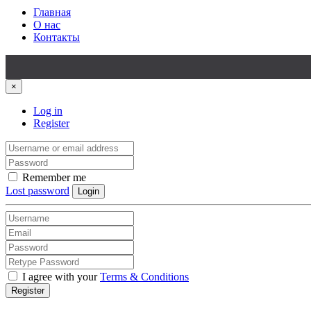
Главная
О нас
Контакты
×
Log in
Register
Remember me
Lost password
Login
I agree with your
Terms & Conditions
Register