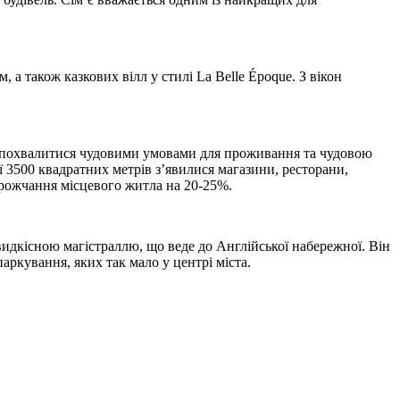
 а також казкових вілл у стилі La Belle Époque. З вікон
е похвалитися чудовими умовами для проживання та чудовою
 3500 квадратних метрів з’явилися магазини, ресторани,
орожчання місцевого житла на 20-25%.
видкісною магістраллю, що веде до Англійської набережної. Він
аркування, яких так мало у центрі міста.