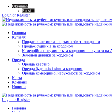
Ukrainian
Russian
Login or Register
Головна
Купівля
Продаж квартир та апартаментів за кордоном
Продаж будинків за кордоном
Комерційна нерухомість за кордоном — купити на A
Земельні ділянки за кордоном
Оренда
Оренда квартир
Оренда будинків і вілл за кордоном
Оренда комерційної нерухомості за кордоном
Карта
Компанії
Новини
Login or Register
Головна