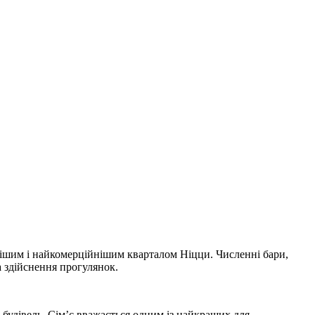
нішим і найкомерційнішим кварталом Ніцци. Численні бари,
 здійснення прогулянок.
 будівель. Сім’є вважається одним із найкращих для