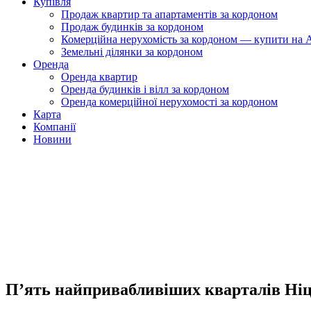
Купівля
Продаж квартир та апартаментів за кордоном
Продаж будинків за кордоном
Комерційна нерухомість за кордоном — купити на A
Земельні ділянки за кордоном
Оренда
Оренда квартир
Оренда будинків і вілл за кордоном
Оренда комерційної нерухомості за кордоном
Карта
Компанії
Новини
П’ять найпривабливіших кварталів Ні