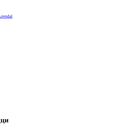
rendal
цци