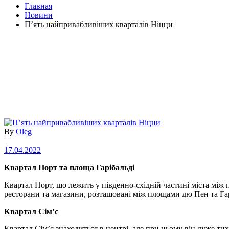
Главная
Новини
П’ять найпривабливіших кварталів Ніцци
By
Oleg
|
17.04.2022
Квартал Порт та площа Гарібальді
Квартал Порт, що лежить у південно-східній частині міста мі
ресторани та магазини, розташовані між площами дю Пен та Га
Квартал Сім’є
Квартал Сім’є знаходиться в центрі, але при цьому він дуже ти