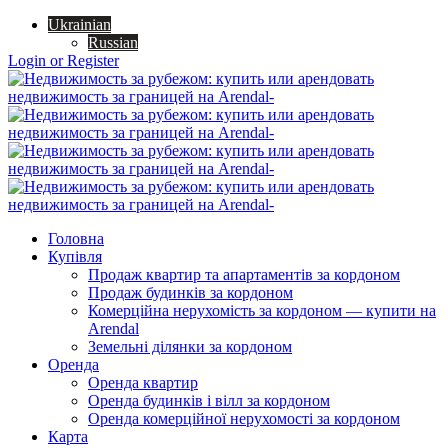
Ukrainian
Russian
Login or Register
Головна
Купівля
Продаж квартир та апартаментів за кордоном
Продаж будинків за кордоном
Комерційна нерухомість за кордоном — купити на
Arendal
Земельні ділянки за кордоном
Оренда
Оренда квартир
Оренда будинків і вілл за кордоном
Оренда комерційної нерухомості за кордоном
Карта