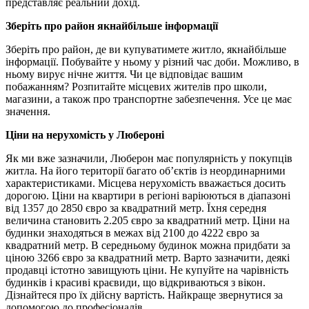
представляє реальний дохід.
Зберіть про район якнайбільше інформації
Зберіть про район, де ви купуватимете житло, якнайбільше
інформації. Побувайте у ньому у різний час доби. Можливо, в
ньому вирує нічне життя. Чи це відповідає вашим
побажанням? Розпитайте місцевих жителів про школи,
магазини, а також про транспортне забезпечення. Усе це має
значення.
Ціни на нерухомість у Любероні
Як ми вже зазначили, Люберон має популярність у покупців
житла. На його території багато об’єктів із неординарними
характеристиками. Місцева нерухомість вважається досить
дорогою. Ціни на квартири в регіоні варіюються в діапазоні
від 1357 до 2850 євро за квадратний метр. Їхня середня
величина становить 2.205 євро за квадратний метр. Ціни на
будинки знаходяться в межах від 2100 до 4222 євро за
квадратний метр. В середньому будинок можна придбати за
ціною 3266 євро за квадратний метр. Варто зазначити, деякі
продавці істотно завищують ціни. Не купуйте на чарівність
будинків і красиві краєвиди, що відкриваються з вікон.
Дізнайтеся про їх дійсну вартість. Найкраще звернутися за
допомогою до професіоналів.