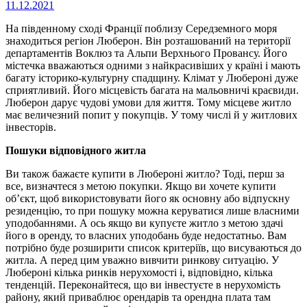
11.12.2021
На південному сході Франції поблизу Середземного моря
знаходиться регіон Люберон. Він розташований на території
департаментів Воклюз та Альпи Верхнього Провансу. Його
містечка вважаються одними з найкрасивіших у країні і мають
багату історико-культурну спадщину. Клімат у Любероні дуже
сприятливий. Його місцевість багата на мальовничі краєвиди.
Люберон дарує чудові умови для життя. Тому місцеве житло
має величезний попит у покупців. У тому числі й у житлових
інвесторів.
Пошуки відповідного житла
Ви також бажаєте купити в Любероні житло? Тоді, перш за
все, визначтеся з метою покупки. Якщо ви хочете купити
об’єкт, щоб використовувати його як основну або відпускну
резиденцію, то при пошуку можна керуватися лише власними
уподобаннями. А ось якщо ви купуєте житло з метою здачі
його в оренду, то власних уподобань буде недостатньо. Вам
потрібно буде розширити список критеріїв, що висуваються до
житла. А перед цим уважно вивчити ринкову ситуацію. У
Любероні кілька ринків нерухомості і, відповідно, кілька
тенденцій. Переконайтеся, що ви інвестуєте в нерухомість
району, який приваблює орендарів та орендна плата там