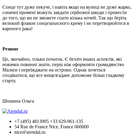
Сонце тут дуже пекуче, і навіть якщо на вулиці не дуже жарко,
сонячні промені можуть завдати серйозної шкоди і привести
до того, що ви не зможете спати кілька ночей. Так що беріть
великий флакон сонцезахисного крему і не перетворюйтеся в
вареного рака!
Резюме
Це, звичайно, тільки початок. Є безліч інших аспектів, які
новачки повинні знати, перш ніж оформляти громадянство
Мальти і переїжджати на острови. Однак хочеться
сподіватися, що все вищезгадане допоможе більш гладкому
старту.
Шошина Ольга
+7 (495) 4813905 +33 629-961-135
54 Rue de France Nice, France 060000
nice@arendal.ru