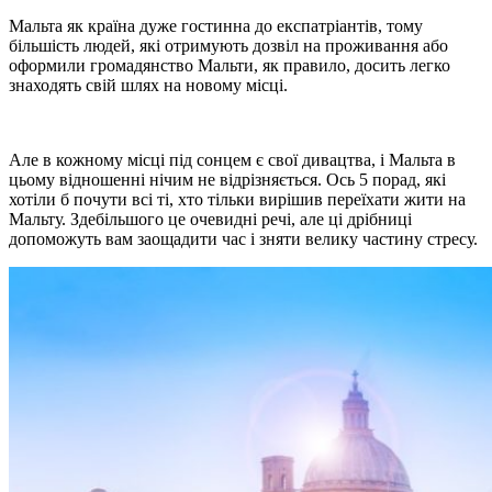
Мальта як країна дуже гостинна до експатріантів, тому
більшість людей, які отримують дозвіл на проживання або
оформили громадянство Мальти, як правило, досить легко
знаходять свій шлях на новому місці.
Але в кожному місці під сонцем є свої дивацтва, і Мальта в
цьому відношенні нічим не відрізняється. Ось 5 порад, які
хотіли б почути всі ті, хто тільки вирішив переїхати жити на
Мальту. Здебільшого це очевидні речі, але ці дрібниці
допоможуть вам заощадити час і зняти велику частину стресу.