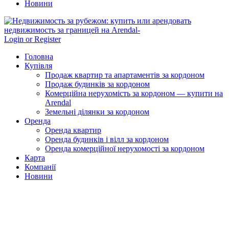
Новини
Login or Register
Головна
Купівля
Продаж квартир та апартаментів за кордоном
Продаж будинків за кордоном
Комерційна нерухомість за кордоном — купити на
Arendal
Земельні ділянки за кордоном
Оренда
Оренда квартир
Оренда будинків і вілл за кордоном
Оренда комерційної нерухомості за кордоном
Карта
Компанії
Новини