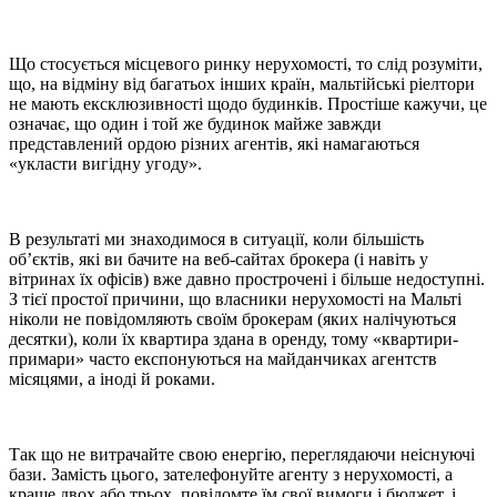
Що стосується місцевого ринку нерухомості, то слід розуміти,
що, на відміну від багатьох інших країн, мальтійські ріелтори
не мають ексклюзивності щодо будинків. Простіше кажучи, це
означає, що один і той же будинок майже завжди
представлений ордою різних агентів, які намагаються
«укласти вигідну угоду».
В результаті ми знаходимося в ситуації, коли більшість
об’єктів, які ви бачите на веб-сайтах брокера (і навіть у
вітринах їх офісів) вже давно прострочені і більше недоступні.
З тієї простої причини, що власники нерухомості на Мальті
ніколи не повідомляють своїм брокерам (яких налічуються
десятки), коли їх квартира здана в оренду, тому «квартири-
примари» часто експонуються на майданчиках агентств
місяцями, а іноді й роками.
Так що не витрачайте свою енергію, переглядаючи неіснуючі
бази. Замість цього, зателефонуйте агенту з нерухомості, а
краще двох або трьох, повідомте їм свої вимоги і бюджет, і