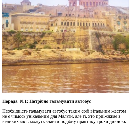
Порада №1: Потрібно гальмувати автобус
Необхідність гальмувати автобус таким собі вітальним жестом
не є чимось унікальним для Мальти, але ті, хто приїжджає з
великих міст, можуть знайти подібну практику трохи дивною.