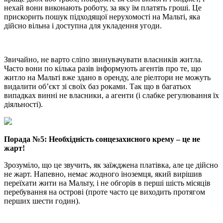
нехай вони виконають роботу, за яку їм платять гроші. Це
прискорить пошук підходящої нерухомості на Мальті, яка
дійсно вільна і доступна для укладення угоди.
Звичайно, не варто сліпо звинувачувати власників житла.
Часто вони по кілька разів інформують агентів про те, що
житло на Мальті вже здано в оренду, але ріелтори не можуть
видалити об’єкт зі своїх баз роками. Так що в багатьох
випадках винні не власники, а агенти (і слабке регулювання їх
діяльності).
Порада №5: Необхідність сонцезахисного крему – це не
жарт!
Зрозуміло, що це звучить, як заїжджена платівка, але це дійсно
не жарт. Напевно, немає жодного іноземця, який вирішив
переїхати жити на Мальту, і не обгорів в перші шість місяців
перебування на острові (проте часто це виходить протягом
перших шести годин).