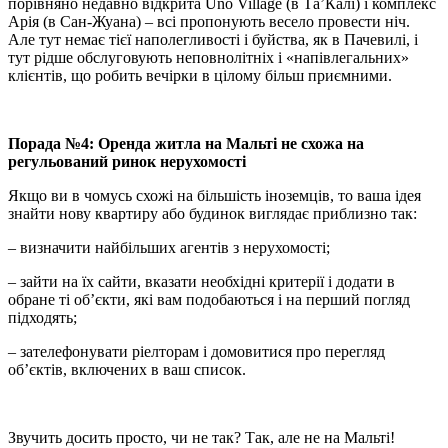
порівняно недавно відкрита Uno Village (в Та’Калі) і комплекс
Арія (в Сан-Жуана) – всі пропонують весело провести ніч.
Але тут немає тієї наполегливості і буйства, як в Пачевилі, і
тут рідше обслуговують неповнолітніх і «напівлегальних»
клієнтів, що робить вечірки в цілому більш приємними.
Порада №4: Оренда житла на Мальті не схожа на
регульований ринок нерухомості
Якщо ви в чомусь схожі на більшість іноземців, то ваша ідея
знайти нову квартиру або будинок виглядає приблизно так:
– визначити найбільших агентів з нерухомості;
– зайти на їх сайти, вказати необхідні критерії і додати в
обране ті об’єкти, які вам подобаються і на перший погляд
підходять;
– зателефонувати ріелторам і домовитися про перегляд
об’єктів, включених в ваш список.
Звучить досить просто, чи не так? Так, але не на Мальті!