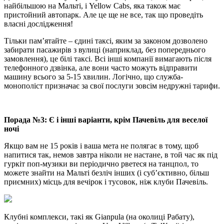
найбільшою на Мальті, і Yellow Cabs, яка також має
пристойний автопарк. Але це ще не все, так що проведіть
власні дослідження!
Тільки пам’ятайте – єдині таксі, яким за законом дозволено
забирати пасажирів з вулиці (наприклад, без попереднього
замовлення), це білі таксі. Всі інші компанії вимагають після
телефонного дзвінка, але вони часто можуть відправити
машину всього за 5-15 хвилин. Логічно, що служба-
монополіст призначає за свої послуги зовсім недружні тарифи.
Порада №3: ​​Є і інші варіанти, крім Пачевіль для веселої
ночі
Якщо вам не 15 років і ваша мета не полягає в тому, щоб
напитися так, немов завтра ніколи не настане, в той час як під
гуркіт поп-музики ви періодично рветеся на танцпол, то
можете знайти на Мальті безліч інших (і суб’єктивно, більш
приємних) місць для вечірок і тусовок, ніж клуби Пачевіль.
Клубні комплекси, такі як Gianpula (на околиці Рабату),