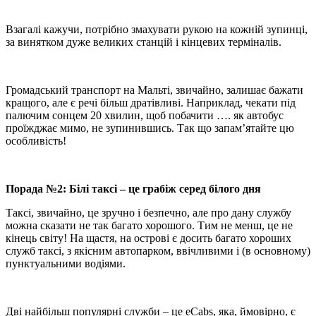
Взагалі кажучи, потрібно змахувати рукою на кожній зупинці,
за винятком дуже великих станцій і кінцевих терміналів.
Громадський транспорт на Мальті, звичайно, залишає бажати
кращого, але є речі більш дратівливі. Наприклад, чекати під
палючим сонцем 20 хвилин, щоб побачити …. як автобус
проїжджає мимо, не зупинившись. Так що запам’ятайте цю
особливість!
Порада №2: Білі таксі – це грабіж серед білого дня
Таксі, звичайно, це зручно і безпечно, але про дану службу
можна сказати не так багато хорошого. Тим не менш, це не
кінець світу! На щастя, на острові є досить багато хороших
служб таксі, з якісним автопарком, ввічливими і (в основному)
пунктуальними водіями.
Дві найбільш популярні служби – це eCabs, яка, ймовірно, є