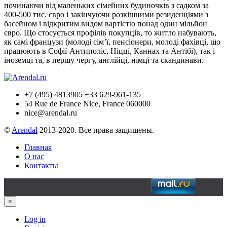
починаючи від маленьких сімейних будиночків з садком за
400-500 тис. євро і закінчуючи розкішними резиденціями з
басейном і відкритим видом вартістю понад один мільйон
євро. Що стосується профілів покупців, то житло набувають,
як самі французи (молоді сім’ї, пенсіонери, молоді фахівці, що
працюють в Софії-Антиполіс, Ніцці, Каннах та Антібі), так і
іноземці та, в першу чергу, англійці, німці та скандинави.
+7 (495) 4813905 +33 629-961-135
54 Rue de France Nice, France 060000
nice@arendal.ru
©
Arendal
2013-2020. Все права защищены.
Главная
О нас
Контакты
×
Log in