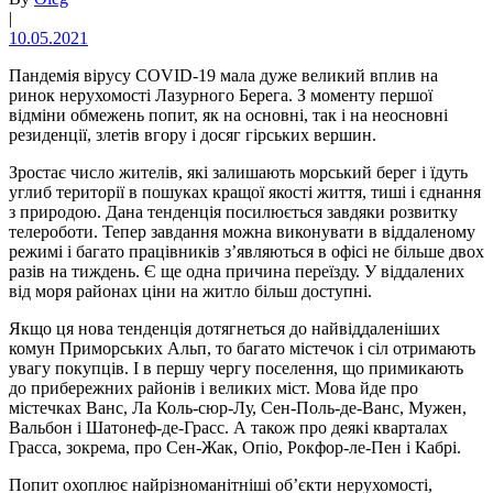
|
10.05.2021
Пандемія вірусу COVID-19 мала дуже великий вплив на
ринок нерухомості Лазурного Берега. З моменту першої
відміни обмежень попит, як на основні, так і на неосновні
резиденції, злетів вгору і досяг гірських вершин.
Зростає число жителів, які залишають морський берег і їдуть
углиб території в пошуках кращої якості життя, тиші і єднання
з природою. Дана тенденція посилюється завдяки розвитку
телероботи. Тепер завдання можна виконувати в віддаленому
режимі і багато працівників з’являються в офісі не більше двох
разів на тиждень. Є ще одна причина переїзду. У віддалених
від моря районах ціни на житло більш доступні.
Якщо ця нова тенденція дотягнеться до найвіддаленіших
комун Приморських Альп, то багато містечок і сіл отримають
увагу покупців. І в першу чергу поселення, що примикають
до прибережних районів і великих міст. Мова йде про
містечках Ванс, Ла Коль-сюр-Лу, Сен-Поль-де-Ванс, Мужен,
Вальбон і Шатонеф-де-Грасс. А також про деякі кварталах
Грасса, зокрема, про Сен-Жак, Опіо, Рокфор-ле-Пен і Кабрі.
Попит охоплює найрізноманітніші об’єкти нерухомості,