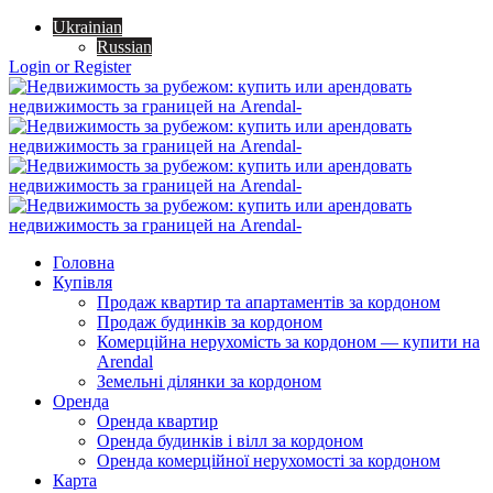
Ukrainian
Russian
Login or Register
Головна
Купівля
Продаж квартир та апартаментів за кордоном
Продаж будинків за кордоном
Комерційна нерухомість за кордоном — купити на
Arendal
Земельні ділянки за кордоном
Оренда
Оренда квартир
Оренда будинків і вілл за кордоном
Оренда комерційної нерухомості за кордоном
Карта