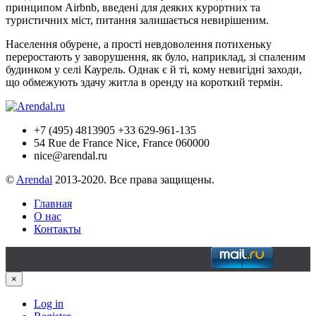
принципом Airbnb, введені для деяких курортних та
туристичних міст, питання залишається невирішеним.
Населення обурене, а прості невдоволення потихеньку
переростають у заворушення, як було, наприклад, зі спаленим
будинком у селі Каурель. Однак є й ті, кому невигідні заходи,
що обмежують здачу житла в оренду на короткий термін.
+7 (495) 4813905 +33 629-961-135
54 Rue de France Nice, France 060000
nice@arendal.ru
©
Arendal
2013-2020. Все права защищены.
Главная
О нас
Контакты
×
Log in