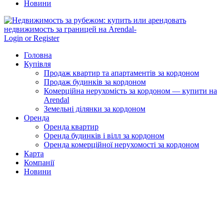
Новини
Login or Register
Головна
Купівля
Продаж квартир та апартаментів за кордоном
Продаж будинків за кордоном
Комерційна нерухомість за кордоном — купити на
Arendal
Земельні ділянки за кордоном
Оренда
Оренда квартир
Оренда будинків і вілл за кордоном
Оренда комерційної нерухомості за кордоном
Карта
Компанії
Новини