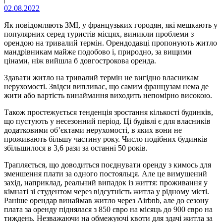
02.08.2022
Як повідомляють ЗМІ, у французьких городян, які мешкають у
популярних серед туристів місцях, виникли проблеми з
орендою на тривалий термін. Орендодавці пропонують житло
мандрівникам майже подобово і, природно, за вищими
цінами, ніж вийшла б довгострокова оренда.
Здавати житло на тривалий термін не вигідно власникам
нерухомості. Звідси випливає, що самим французам нема де
жити або вартість винаймання виходить непомірно високою.
Також простежується тенденція зростання кількості будинків,
що пустують у несезонний період. Ці будівлі є для власників
додатковими об’єктами нерухомості, в яких вони не
проживають більшу частину року. Число подібних будинків
збільшилося в 3,6 рази за останні 50 років.
Трапляється, що доводиться поєднувати оренду з кимось для
зменшення плати за одного постояльця. Але це вимушений
захід, наприклад, реальний випадок із життя: проживання у
кімнаті зі студентом через відсутність житла у рідному місті.
Раніше орендар винаймав житло через Airbnb, але до сезону
плата за оренду піднялася з 850 євро на місяць до 900 євро на
тиждень. Незважаючи на обмежуючі квоти для здачі житла за