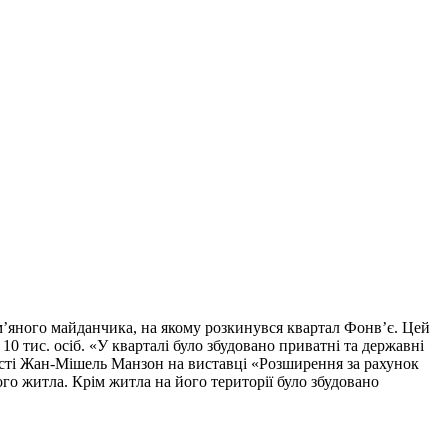
м’яного майданчика, на якому розкинувся квартал Фонв’є. Цей
10 тис. осіб. «У кварталі було збудовано приватні та державні
ності Жан-Мішель Манзон на виставці «Розширення за рахунок
го житла. Крім житла на його території було збудовано