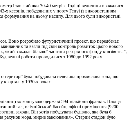
ометр і завглибшки 30-40 метрів. Тоді ці величини вважалися
43-х кесонів, побудованих у порту Генуї (з використанням
ся формування на ньому насипу. Для цього були використані
aco). Воно розробило футуристичний проект, що передбачає
 майданчик та взяли під свій контроль розвиток цього нового
к, який зажадав більшої частини резервного фонду князівства”,
Будівельні роботи проводилися з 1980 до 1992 року.
го території була побудована невелика промислова зона, що
 кварталі у 1930-х роках.
о будівництво коштувало державі 594 мільйони франків. Площа
ортивний зал, олімпійський басейн, офісні приміщення (9200
ртивні заходи. Він хотів побудувати будівлю, яка була б
за рахунок моря, мирне завоювання». Старий стадіон було