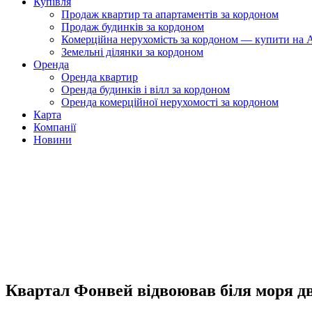
Купівля
Продаж квартир та апартаментів за кордоном
Продаж будинків за кордоном
Комерційна нерухомість за кордоном — купити на A
Земельні ділянки за кордоном
Оренда
Оренда квартир
Оренда будинків і вілл за кордоном
Оренда комерційної нерухомості за кордоном
Карта
Компанії
Новини
Квартал Фонвей відвоював біля моря д