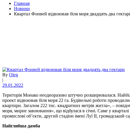
Главная
Новини
Квартал Фонвей відвоював біля моря двадцять два гектар
By
Oleg
|
29.01.2022
Територія Монако неодноразово штучно розширювалася. Найбіль
проект відвоював біля моря 22 га. Будівельні роботи проводилис
квартири. Загалом 222 тис. квадратних метрів житла», – пові
моря, мирне завоювання», що відбулася в січні. Саме у квартал
промислові об’єкти, другий стадіон імені Луї II, громадський с
Найглибша дамба