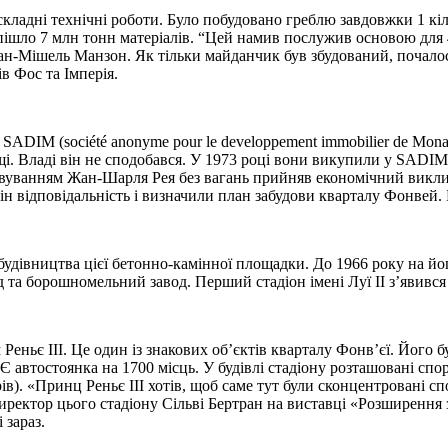
кладні технічні роботи. Було побудовано греблю завдовжки 1 кіл
ішло 7 млн ​​тонн матеріалів. “Цей намив послужив основою для 
Жан-Мішель Манзон. Як тільки майданчик був збудований, почало
ів Фос та Імперія.
ADIM (société anonyme pour le developpement immobilier de Mon
щі. Владі він не сподобався. У 1973 році вони викупили у SADIM
ловуванням Жан-Шарля Рея без вагань прийняв економічний викли
н відповідальність і визначили план забудови кварталу Фонвей. 
будівництва цієї бетонно-камінної площадки. До 1966 року на йо
та борошномельний завод. Перший стадіон імені Луї II з’явився у
м Реньє III. Це один із знакових об’єктів кварталу Фонв’єї. Йог
. Є автостоянка на 1700 місць. У будівлі стадіону розташовані сп
в). «Принц Реньє III хотів, щоб саме тут були сконцентровані спо
иректор цього стадіону Сільві Бертран на виставці «Розширення 
 зараз.