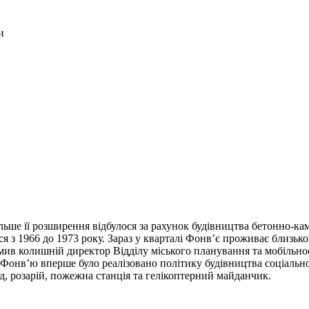
и
ше її розширення відбулося за рахунок будівництва бетонно-ка
я з 1966 до 1973 року. Зараз у кварталі Фонв’є проживає близько 
домив колишній директор Відділу міського планування та мобіль
і Фонв’ю вперше було реалізовано політику будівництва соціально
ад, розарій, пожежна станція та гелікоптерний майданчик.