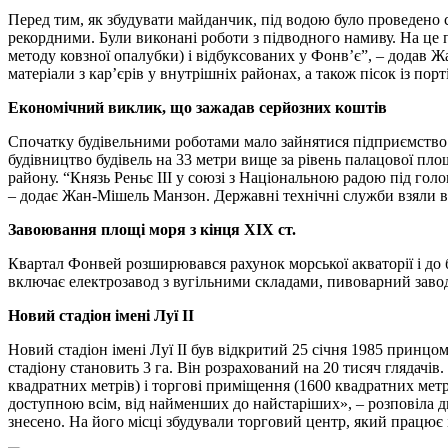
Перед тим, як збудувати майданчик, під водою було проведено с
рекордними. Були виконані роботи з підводного намиву. На це п
методу ковзної опалубки) і відбуксованих у Фонв’є”, – додав 
матеріали з кар’єрів у внутрішніх районах, а також пісок із порт
Економічний виклик, що зажадав серйозних коштів
Спочатку будівельними роботами мало зайнятися підприємство S
будівництво будівель на 33 метри вище за рівень палацової пло
району. “Князь Реньє III у союзі з Національною радою під го
– додає Жан-Мішель Манзон. Державні технічні служби взяли ві
Завоювання площі моря з кінця XIX ст.
Квартал Фонвей розширювався рахунок морської акваторії і до 
включає електрозавод з вугільними складами, пивоварний завод 
Новий стадіон імені Луї II
Новий стадіон імені Луї II був відкритий 25 січня 1985 принцо
стадіону становить 3 га. Він розрахований на 20 тисяч глядачів
квадратних метрів) і торгові приміщення (1600 квадратних метрі
доступною всім, від найменших до найстаріших», – розповіла д
знесено. На його місці збудували торговий центр, який працює і