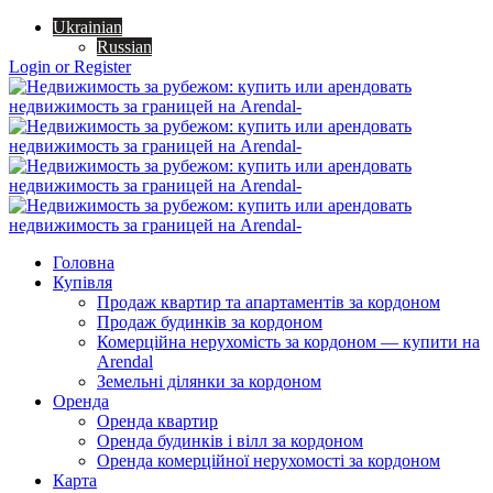
Ukrainian
Russian
Login or Register
Головна
Купівля
Продаж квартир та апартаментів за кордоном
Продаж будинків за кордоном
Комерційна нерухомість за кордоном — купити на
Arendal
Земельні ділянки за кордоном
Оренда
Оренда квартир
Оренда будинків і вілл за кордоном
Оренда комерційної нерухомості за кордоном
Карта