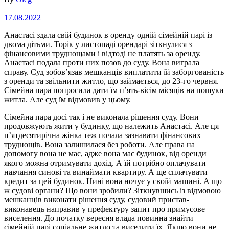
|
17.08.2022
Анастасі здала свій будинок в оренду одній сімейній парі із
двома дітьми. Торік у листопаді орендарі зіткнулися з
фінансовими труднощами і відтоді не платять за оренду.
Анастасі подала проти них позов до суду. Вона виграла
справу. Суд зобов’язав мешканців виплатити їй заборгованість
з оренди та звільнити житло, що займається, до 23-го червня.
Сімейна пара попросила дати їм п’ять-вісім місяців на пошуки
житла. Але суд їм відмовив у цьому.
Сімейна пара досі так і не виконала рішення суду. Вони
продовжують жити у будинку, що належить Анастасі. Але ця
п’ятдесятирічна жінка теж почала зазнавати фінансових
труднощів. Вона залишилася без роботи. Але права на
допомогу вона не має, адже вона має будинок, від оренди
якого можна отримувати дохід. А їй потрібно оплачувати
навчання синові та винаймати квартиру. А ще сплачувати
кредит за цей будинок. Нині вона ночує у своїй машині. А що
ж судові органи? Що вони зробили? Зіткнувшись із відмовою
мешканців виконати рішення суду, судовий пристав-
виконавець направив у префектуру запит про примусове
виселення. До початку вересня влада повинна знайти
сімейній парі соціальне житло та виселити їх. Якщо вони не