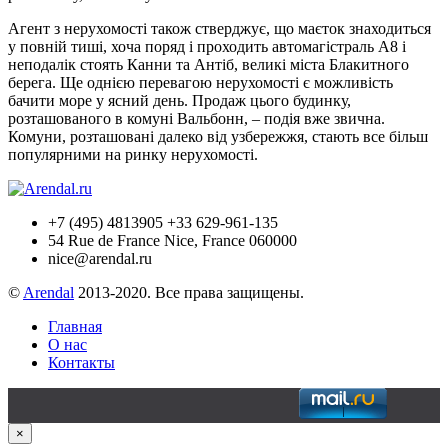
Агент з нерухомості також стверджує, що маєток знаходиться
у повній тиші, хоча поряд і проходить автомагістраль A8 і
неподалік стоять Канни та Антіб, великі міста Блакитного
берега. Ще однією перевагою нерухомості є можливість
бачити море у ясний день. Продаж цього будинку,
розташованого в комуні Вальбонн, – подія вже звична.
Комуни, розташовані далеко від узбережжя, стають все більш
популярними на ринку нерухомості.
+7 (495) 4813905 +33 629-961-135
54 Rue de France Nice, France 060000
nice@arendal.ru
©
Arendal
2013-2020. Все права защищены.
Главная
О нас
Контакты
×