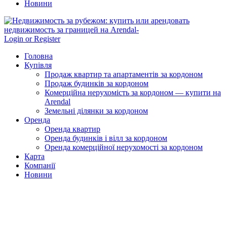
Новини
Login or Register
Головна
Купівля
Продаж квартир та апартаментів за кордоном
Продаж будинків за кордоном
Комерційна нерухомість за кордоном — купити на
Arendal
Земельні ділянки за кордоном
Оренда
Оренда квартир
Оренда будинків і вілл за кордоном
Оренда комерційної нерухомості за кордоном
Карта
Компанії
Новини