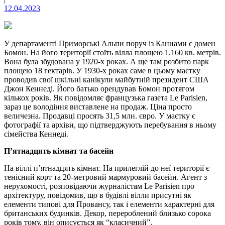
12.04.2023
У департаменті Приморські Альпи поруч із Каннами є домен
Бомон. На його території стоїть вілла площею 1.160 кв. метрів.
Вона була збудована у 1920-х роках. А ще там розбито парк
площею 18 гектарів. У 1930-х роках саме в цьому маєтку
проводив свої шкільні канікули майбутній президент США
Джон Кеннеді. Його батько орендував Бомон протягом
кількох років. Як повідомляє французька газета Le Parisien,
зараз це володіння виставлене на продаж. Ціна просто
величезна. Продавці просять 31,5 млн. євро. У маєтку є
фотографії та архіви, що підтверджують перебування в ньому
сімейства Кеннеді.
П’ятнадцять кімнат та басейн
На віллі п’ятнадцять кімнат. На прилеглій до неї території є
тенісний корт та 20-метровий мармуровий басейн. Агент з
нерухомості, розповідаючи журналістам Le Parisien про
архітектуру, повідомив, що в будівлі вілли присутні як
елементи типові для Провансу, так і елементи характерні для
британських будинків. Декор, перероблений близько сорока
років тому, він описується як “класичний”.