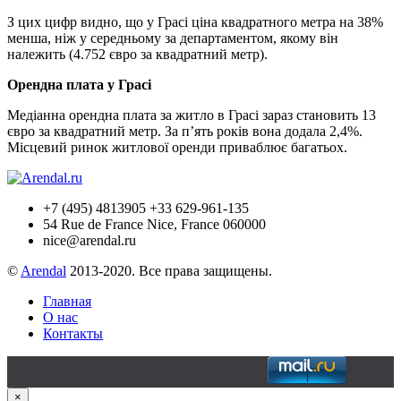
З цих цифр видно, що у Грасі ціна квадратного метра на 38%
менша, ніж у середньому за департаментом, якому він
належить (4.752 євро за квадратний метр).
Орендна плата у Грасі
Медіанна орендна плата за житло в Грасі зараз становить 13
євро за квадратний метр. За п’ять років вона додала 2,4%.
Місцевий ринок житлової оренди приваблює багатьох.
+7 (495) 4813905 +33 629-961-135
54 Rue de France Nice, France 060000
nice@arendal.ru
©
Arendal
2013-2020. Все права защищены.
Главная
О нас
Контакты
×