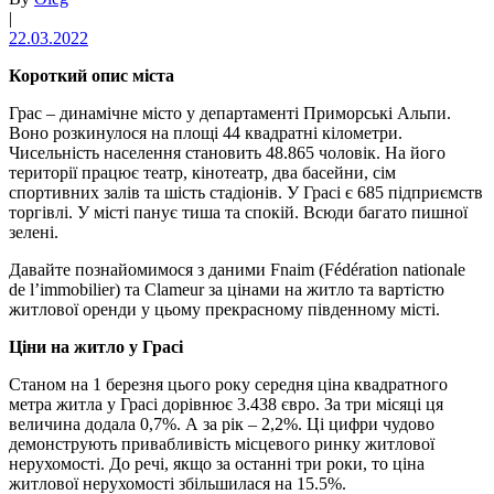
|
22.03.2022
Короткий опис міста
Грас – динамічне місто у департаменті Приморські Альпи.
Воно розкинулося на площі 44 квадратні кілометри.
Чисельність населення становить 48.865 чоловік. На його
території працює театр, кінотеатр, два басейни, сім
спортивних залів та шість стадіонів. У Грасі є 685 підприємств
торгівлі. У місті панує тиша та спокій. Всюди багато пишної
зелені.
Давайте познайомимося з даними Fnaim (Fédération nationale
de l’immobilier) та Clameur за цінами на житло та вартістю
житлової оренди у цьому прекрасному південному місті.
Ціни на житло у Грасі
Станом на 1 березня цього року середня ціна квадратного
метра житла у Грасі дорівнює 3.438 євро. За три місяці ця
величина додала 0,7%. А за рік – 2,2%. Ці цифри чудово
демонструють привабливість місцевого ринку житлової
нерухомості. До речі, якщо за останні три роки, то ціна
житлової нерухомості збільшилася на 15.5%.