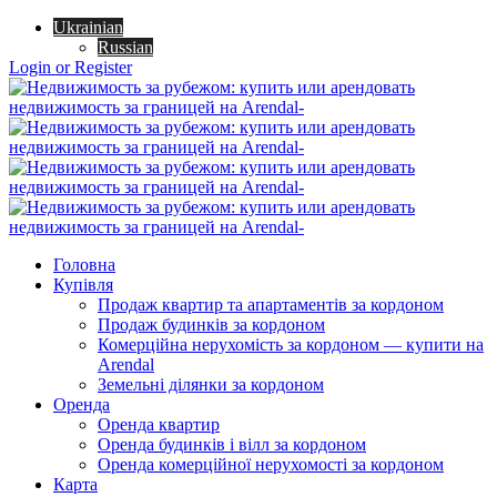
Ukrainian
Russian
Login or Register
Головна
Купівля
Продаж квартир та апартаментів за кордоном
Продаж будинків за кордоном
Комерційна нерухомість за кордоном — купити на
Arendal
Земельні ділянки за кордоном
Оренда
Оренда квартир
Оренда будинків і вілл за кордоном
Оренда комерційної нерухомості за кордоном
Карта